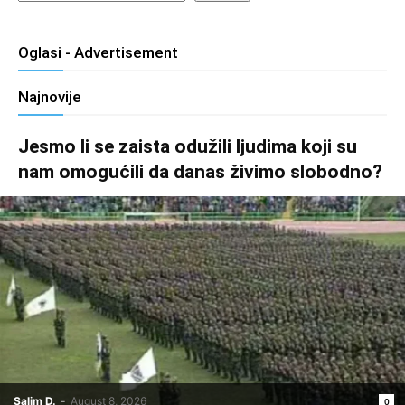
Oglasi - Advertisement
Najnovije
Jesmo li se zaista odužili ljudima koji su
nam omogućili da danas živimo slobodno?
Salim D.
-
August 8, 2026
0