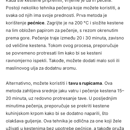
Kada ste kestene pripremili, vrijeme je da ih pečete.
Postoji nekoliko tehnika pečenja koje možete koristiti, a
svaka od njih ima svoje prednosti. Prva metoda je
korištenje
pećnice
. Zagrijte je na 200 °C i složite kestene
na lim obložen papirom za pečenje, s rezom okrenutim
prema gore. Pečenje traje između 20 i 30 minuta, zavisno
od veličine kestena. Tokom ovog procesa, preporučuje
se povremeno protresati lim kako bi se kesteni
ravnomjerno ispekli. Takođe, možete dodati malo soli ili
maslinovog ulja za dodatnu aromu.
Alternativno, možete koristiti i
tavu s rupicama
. Ova
metoda zahtijeva srednje jaku vatru i pečenje kestena 15–
20 minuta, uz redovno protresanje tave. U posljednjim
minutima pečenja, preporučuje se prekriti kestene
kuhinjskom krpom kako bi se dodatno naparili, što
olakšava guljenje. Ova tehnika je odlična za one koji žele
uživati u kestenima bez upotrebe pećnice, a takođe pruža