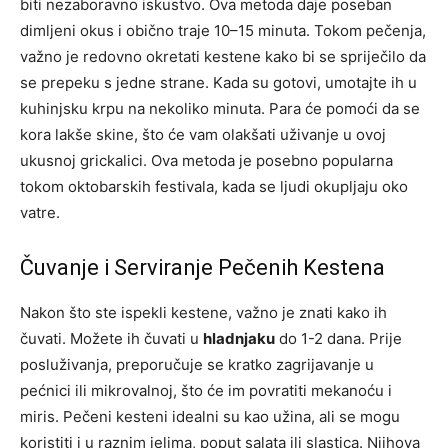
biti nezaboravno iskustvo. Ova metoda daje poseban
dimljeni okus i obično traje 10–15 minuta. Tokom pečenja,
važno je redovno okretati kestene kako bi se spriječilo da
se prepeku s jedne strane. Kada su gotovi, umotajte ih u
kuhinjsku krpu na nekoliko minuta. Para će pomoći da se
kora lakše skine, što će vam olakšati uživanje u ovoj
ukusnoj grickalici. Ova metoda je posebno popularna
tokom oktobarskih festivala, kada se ljudi okupljaju oko
vatre.
Čuvanje i Serviranje Pečenih Kestena
Nakon što ste ispekli kestene, važno je znati kako ih
čuvati. Možete ih čuvati u
hladnjaku
do 1-2 dana. Prije
posluživanja, preporučuje se kratko zagrijavanje u
pećnici ili mikrovalnoj, što će im povratiti mekanoću i
miris. Pečeni kesteni idealni su kao užina, ali se mogu
koristiti i u raznim jelima, poput salata ili slastica. Njihova