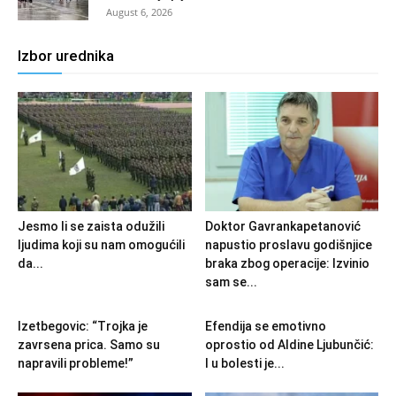
August 6, 2026
Izbor urednika
Jesmo li se zaista odužili
Doktor Gavrankapetanović
ljudima koji su nam omogućili
napustio proslavu godišnjice
da...
braka zbog operacije: Izvinio
sam se...
Izetbegovic: “Trojka je
Efendija se emotivno
zavrsena prica. Samo su
oprostio od Aldine Ljubunčić:
napravili probleme!”
I u bolesti je...