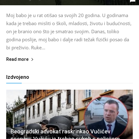
Moj babo je u rat otišao sa svojih 20 godina. U godinama
kada je trebao misliti o školi, mladosti, životu i budućnosti,
on je branio ono što je smatrao svojim. Danas, toliko
godina poslije, moj babo i dalje radi težak fizički posao da
bi preživio. Ruke...
Read more
Izdvojeno
Beogradski advokat raskrinkao Vučićev
scenarij: Vučiću je trebao sukob s policijom