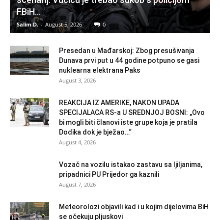
FBiH…
Salim D.
-
August 5, 2026
0
Presedan u Mađarskoj: Zbog presušivanja
Dunava prvi put u 44 godine potpuno se gasi
nuklearna elektrana Paks
August 3, 2026
REAKCIJA IZ AMERIKE, NAKON UPADA
SPECIJALACA RS-a U SREDNJOJ BOSNI: „Ovo
bi mogli biti članovi iste grupe koja je pratila
Dodika dok je bježao…“
August 4, 2026
Vozač na vozilu istakao zastavu sa ljiljanima,
pripadnici PU Prijedor ga kaznili
August 7, 2026
Meteorolozi objavili kad i u kojim dijelovima BiH
se očekuju pljuskovi