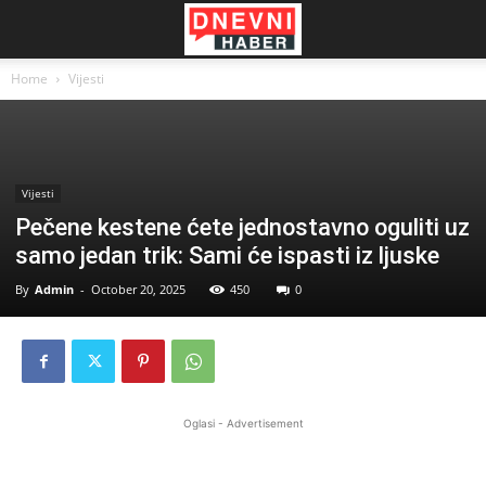
Home
Vijesti
Vijesti
Pečene kestene ćete jednostavno oguliti uz
samo jedan trik: Sami će ispasti iz ljuske
By
Admin
-
October 20, 2025
450
0
Oglasi - Advertisement