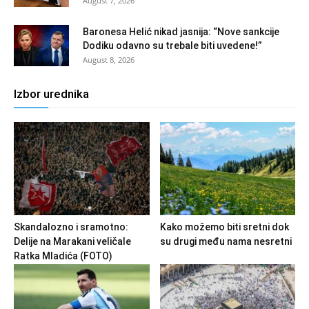
August 7, 2026
Baronesa Helić nikad jasnija: “Nove sankcije
Dodiku odavno su trebale biti uvedene!”
August 8, 2026
Izbor urednika
Skandalozno i sramotno:
Kako možemo biti sretni dok
Delije na Marakani veličale
su drugi među nama nesretni
Ratka Mladića (FOTO)