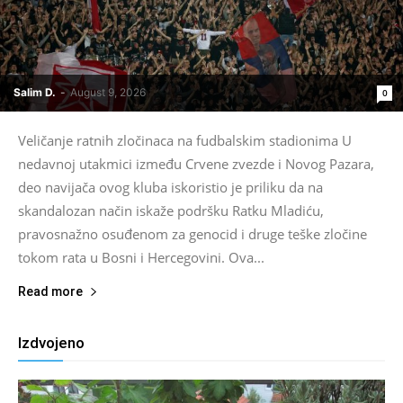
Salim D.
-
August 9, 2026
0
Veličanje ratnih zločinaca na fudbalskim stadionima U
nedavnoj utakmici između Crvene zvezde i Novog Pazara,
deo navijača ovog kluba iskoristio je priliku da na
skandalozan način iskaže podršku Ratku Mladiću,
pravosnažno osuđenom za genocid i druge teške zločine
tokom rata u Bosni i Hercegovini. Ova...
Read more
Izdvojeno