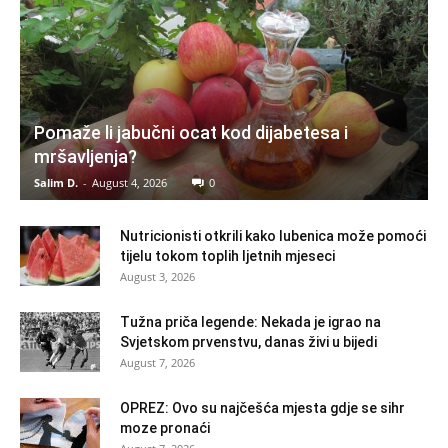
Pomaže li jabučni ocat kod dijabetesa i
mršavljenja?
Salim D.
-
August 4, 2026
0
Nutricionisti otkrili kako lubenica može pomoći
tijelu tokom toplih ljetnih mjeseci
August 3, 2026
Tužna priča legende: Nekada je igrao na
Svjetskom prvenstvu, danas živi u bijedi
August 7, 2026
OPREZ: Ovo su najčešća mjesta gdje se sihr
moze pronaći