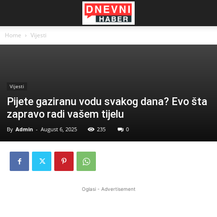
Home
Vijesti
Vijesti
Pijete gaziranu vodu svakog dana? Evo šta
zapravo radi vašem tijelu
By
Admin
-
August 6, 2025
235
0
Oglasi - Advertisement