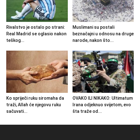
Rivalstvo je ostalo po strani:
Muslimani su postali
Real Madrid se oglasio nakon
beznačajni u odnosu na druge
teškog...
narode, nakon što...
Ko spriječi ruku siromaha da
OVAKO ILI NIKAKO: Ultimatum
traži, Allah će njegovu ruku
Irana odjeknuo svijetom, evo
sačuvati...
šta traže od...