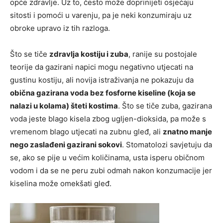
opće zdravlje. Uz to, često može doprinijeti osjećaju
sitosti i pomoći u varenju, pa je neki konzumiraju uz
obroke upravo iz tih razloga.
Što se tiče
zdravlja kostiju i zuba
, ranije su postojale
teorije da gazirani napici mogu negativno utjecati na
gustinu kostiju, ali novija istraživanja ne pokazuju da
obična gazirana voda bez fosforne kiseline (koja se
nalazi u kolama) šteti kostima
. Što se tiče zuba, gazirana
voda jeste blago kisela zbog ugljen-dioksida, pa može s
vremenom blago utjecati na zubnu gleđ, ali
znatno manje
nego zaslađeni gazirani sokovi
. Stomatolozi savjetuju da
se, ako se pije u većim količinama, usta isperu običnom
vodom i da se ne peru zubi odmah nakon konzumacije jer
kiselina može omekšati gleđ.