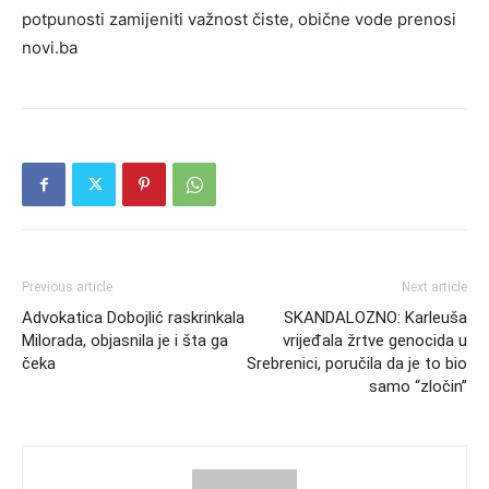
potpunosti zamijeniti važnost čiste, obične vode prenosi
novi.ba
Previous article
Next article
Advokatica Dobojlić raskrinkala
SKANDALOZNO: Karleuša
Milorada, objasnila je i šta ga
vrijeđala žrtve genocida u
čeka
Srebrenici, poručila da je to bio
samo “zločin”