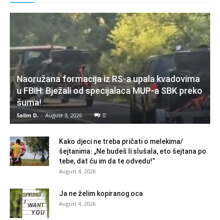
Naoružana formacija iz RS-a upala kvadovima
u FBiH: Bježali od specijalaca MUP-a SBK preko
šuma!
Salim D.
-
August 3, 2026
0
Kako djeci ne treba pričati o melekima/
šejtanima: „Ne budeš li slušala, eto šejtana po
tebe, dat ću im da te odvedu!“
August 4, 2026
Ja ne želim kopiranog oca
August 4, 2026