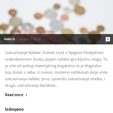
Salim D.
-
August 7, 2026
0
Uskraćivanje Nafake: Duboki Uvid u Njegove PosljediceU
svakodnevnom životu, pojam nafaka igra ključnu ulogu. To
je više od pukog materijalnog bogatstva; to je blagoslov
koji dolazi s neba. U osnovi, možemo razlikovati dvije vrste
uskraćivanja nafake: prvo, općenito uskraćivanje imetka, i
drugo, uskraćivanje bereketa...
Read more
Izdvojeno