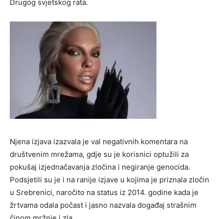
Drugog svjetskog rata.
Njena izjava izazvala je val negativnih komentara na
društvenim mrežama, gdje su je korisnici optužili za
pokušaj izjednačavanja zločina i negiranje genocida.
Podsjetili su je i na ranije izjave u kojima je priznala zločin
u Srebrenici, naročito na status iz 2014. godine kada je
žrtvama odala počast i jasno nazvala događaj strašnim
činom mržnje i zla.