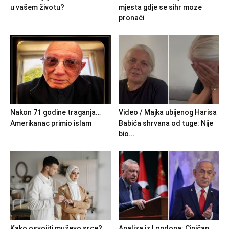
u vašem životu?
mjesta gdje se sihr moze
pronaći
Nakon 71 godine traganja…
Video / Majka ubijenog Harisa
Amerikanac primio islam
Babića shrvana od tuge: Nije
bio...
Kako osvojiti muževo srce?
Analiza iz Londona: Ciničan