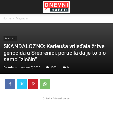
Home
Magazin
Magazin
SKANDALOZNO: Karleuša vrijeđala žrtve
genocida u Srebrenici, poručila da je to bio
samo “zločin”
By
Admin
-
August 7, 2025
1202
0
Oglasi - Advertisement