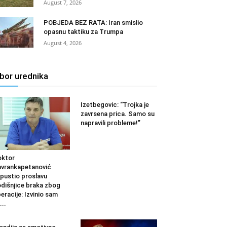
August 7, 2026
POBJEDA BEZ RATA: Iran smislio
opasnu taktiku za Trumpa
August 4, 2026
zbor urednika
Izetbegovic: “Trojka je
zavrsena prica. Samo su
napravili probleme!”
oktor
vrankapetanović
pustio proslavu
dišnjice braka zbog
eracije: Izvinio sam
...