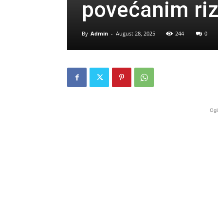
povećanim riz
By
Admin
-
August 28, 2025
244
0
Ogl