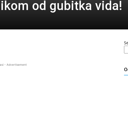
ikom od gubitka vida!
S
asi - Advertisement
O