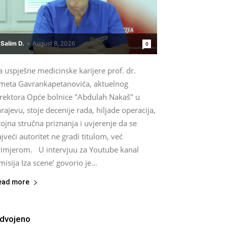
Salim D.
-
August 8, 2026
0
a uspješne medicinske karijere prof. dr.
smeta Gavrankapetanovića, aktuelnog
irektora Opće bolnice "Abdulah Nakaš" u
rajevu, stoje decenije rada, hiljade operacija,
ojna stručna priznanja i uvjerenje da se
jveći autoritet ne gradi titulom, već
rimjerom. U intervjuu za Youtube kanal
misija Iza scene’ govorio je...
ead more
zdvojeno