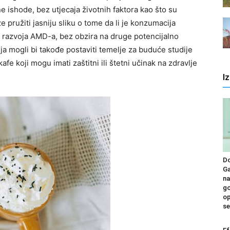
 ishode, bez utjecaja životnih faktora kao što su
 pružiti jasniju sliku o tome da li je konzumacija
d razvoja AMD-a, bez obzira na druge potencijalno
nja mogli bi takođe postaviti temelje za buduće studije
afe koji mogu imati zaštitni ili štetni učinak na zdravlje
I
D
Ga
na
go
op
se