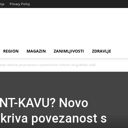
enja
Privacy Policy
REGION
MAGAZIN
ZANIMLJIVOSTI
ZDRAVLJE
nje otkriva povezanost s povećanim rizikom od gubitka vida!
ANT-KAVU? Novo
tkriva povezanost s