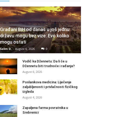
Građani BiH od danas u još jednu
državu mogu bez vize: Evo koliko
mogu ostati
Salim D.
-
August 6, 2026
0
Vodič ka Džennetu: Da li će u
Džennetu biti trudnoće i rađanja?
August 6, 2026
Poslanikova medicina: Liječenje
zaljubljenosti i privlačnosti fizičkog
izgleda
August 4, 2026
Zapaljena farma povratnika u
Srebrenici