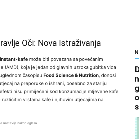
ravlje Oči: Nova Istraživanja
N
instant-kafe
može biti povezana sa povećanim
 (AMD), koja je jedan od glavnih uzroka gubitka vida
D
 u uglednom časopisu
Food Science & Nutrition
, donosi
n
tjecaj na preporuke o ishrani, posebno za stariju
g
čni efekti nisu primijećeni kod konzumacije mljevene kafe
o
o različitim vrstama kafe i njihovim utjecajima na
s
se nastavlja nakon oglasa