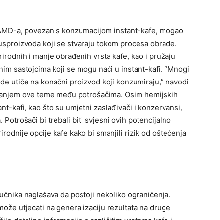
d AMD-a, povezan s konzumacijom instant-kafe, mogao
i nusproizvoda koji se stvaraju tokom procesa obrade.
irodnih i manje obrađenih vrsta kafe, kao i pružaju
nim sastojcima koji se mogu naći u instant-kafi.
“Mnogi
ade utiče na konačni proizvod koji konzumiraju,” navodi
evanjem ove teme među potrošačima.
Osim hemijskih
tant-kafi, kao što su umjetni zaslađivači i konzervansi,
a.
Potrošači bi trebali biti svjesni ovih potencijalno
rirodnije opcije kafe kako bi smanjili rizik od oštećenja
naučnika naglašava da postoji nekoliko ograničenja.
može utjecati na generalizaciju rezultata na druge