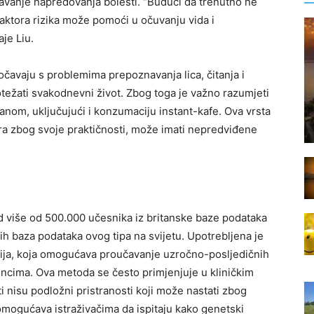
avanje napredovanja bolesti. “Budući da trenutno ne
 faktora rizika može pomoći u očuvanju vida i
aje Liu.
čavaju s problemima prepoznavanja lica, čitanja i
težati svakodnevni život. Zbog toga je važno razumjeti
ranom, uključujući i konzumaciju instant-kafe. Ova vrsta
ra zbog svoje praktičnosti, može imati nepredviđene
 od više od 500.000 učesnika iz britanske baze podataka
ih baza podataka ovog tipa na svijetu. Upotrebljena je
ja, koja omogućava proučavanje uzročno-posljedičnih
incima. Ova metoda se često primjenjuje u kliničkim
ti nisu podložni pristranosti koji može nastati zbog
mogućava istraživačima da ispitaju kako genetski