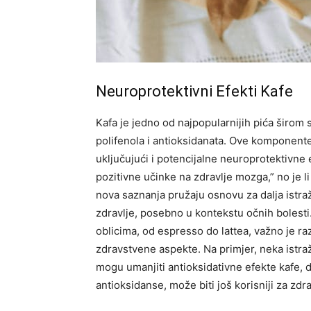
Neuroprotektivni Efekti Kafe
Kafa je jedno od najpopularnijih pića širom
polifenola i antioksidanata. Ove komponent
uključujući i potencijalne neuroprotektivne 
pozitivne učinke na zdravlje mozga,” no je li
nova saznanja pružaju osnovu za dalja istraž
zdravlje, posebno u kontekstu očnih bolesti
oblicima, od espresso do lattea, važno je ra
zdravstvene aspekte.
Na primjer, neka istra
mogu umanjiti antioksidativne efekte kafe, do
antioksidanse, može biti još korisniji za zdra