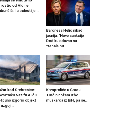
endija se emotivno
rostio od Aldine
ubunčić: I u bolesti je...
Baronesa Helić nikad
jasnija: “Nove sankcije
Dodiku odavno su
trebale biti...
žar kod Srebrenice:
Krvoproliće u Gracu:
vratniku Nazifu Aliću
Turčin nožem izbo
tpuno izgorio objekt
muškarca iz BiH, pa se...
 uzgoj...