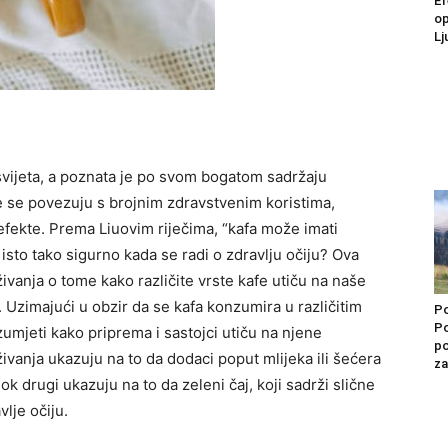
Ef
op
Lj
 svijeta, a poznata je po svom bogatom sadržaju
e se povezuju s brojnim zdravstvenim koristima,
efekte.
Prema Liuovim riječima, “kafa može imati
 isto tako sigurno kada se radi o zdravlju očiju? Ova
ivanja o tome kako različite vrste kafe utiču na naše
.
Uzimajući u obzir da se kafa konzumira u različitim
Po
Po
zumjeti kako priprema i sastojci utiču na njene
po
živanja ukazuju na to da dodaci poput mlijeka ili šećera
za
k drugi ukazuju na to da zeleni čaj, koji sadrži slične
vlje očiju.