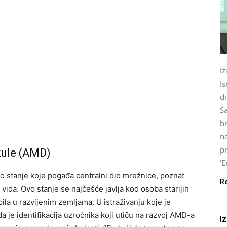
Iz
I
d
Sa
br
na
p
kule (AMD)
‘E
o stanje koje pogađa centralni dio mrežnice, poznat
R
ida. Ovo stanje se najčešće javlja kod osoba starijih
ila u razvijenim zemljama. U istraživanju koje je
 da je identifikacija uzročnika koji utiču na razvoj AMD-a
I