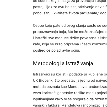
od suštinskog značaja za prevenciju i uspor
postoji lijek za ovu bolest, otkrivanje novih
poboljšanju kvalitete života pacijenata,” dod
Osobe koje pate od ovog stanja često se suo
prepoznavanja boja, što im može značajno o
i istražiti sve moguće rizike povezane s ish
kafe, koja se brzo priprema i često konzumi
posljedice po zdravlje očiju.
Metodologija Istraživanja
Istraživači su koristili podatke prikupljene
UK Biobank, što predstavlja jednu od najveć
metoda poznata kao Mendelova randomizaci
veza koristeći genetske razlike među pojed
ispitivanjima kako bi se osiguralo da rezulta
vanjskih faktora.
Mendelova randomizacija o