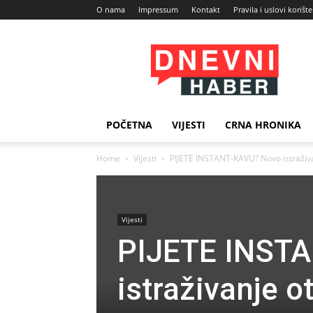
O nama
Impressum
Kontakt
Pravila i uslovi korišt
Dnevni
Haber
POČETNA
VIJESTI
CRNA HRONIKA
Home
Vijesti
PIJETE INSTANT-KAVU? Novo istraživa
Vijesti
PIJETE INST
istraživanje o