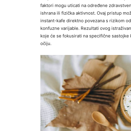
faktori mogu uticati na određene zdravstvene
ishrana ili fizička aktivnost.
Ovaj pristup može
instant-kafe direktno povezana s rizikom o
konfuzne varijable.
Rezultati ovog istraživa
koje će se fokusirati na specifične sastojke k
očiju.