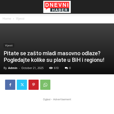
Home
Vijesti
Vijesti
Pitate se zašto mladi masovno odlaze?
Pogledajte kolike su plate u BiH i regionu!
By
Admin
-
October 21, 2025
610
0
Oglasi - Advertisement