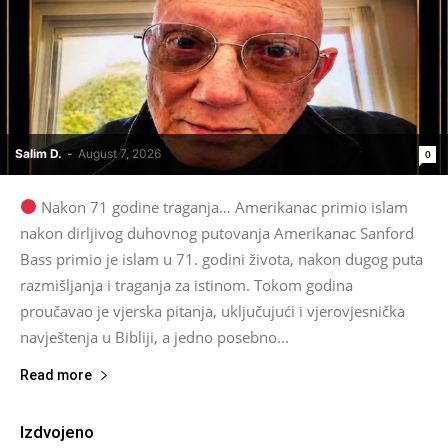
Salim D.
-
August 7, 2026
0
Nakon 71 godine traganja… Amerikanac primio islam
nakon dirljivog duhovnog putovanja Amerikanac Sanford
Bass primio je islam u 71. godini života, nakon dugog puta
razmišljanja i traganja za istinom. Tokom godina
proučavao je vjerska pitanja, uključujući i vjerovjesnička
navještenja u Bibliji, a jedno posebno...
Read more
Izdvojeno