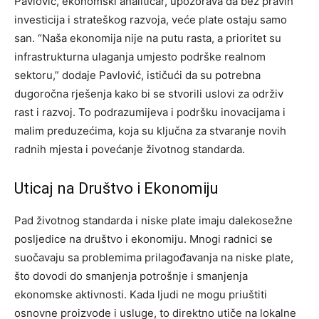
Pavlović, ekonomski analitičar, upozorava da bez pravih
investicija i strateškog razvoja, veće plate ostaju samo
san. “Naša ekonomija nije na putu rasta, a prioritet su
infrastrukturna ulaganja umjesto podrške realnom
sektoru,” dodaje Pavlović, ističući da su potrebna
dugoročna rješenja kako bi se stvorili uslovi za održiv
rast i razvoj. To podrazumijeva i podršku inovacijama i
malim preduzećima, koja su ključna za stvaranje novih
radnih mjesta i povećanje životnog standarda.
Uticaj na Društvo i Ekonomiju
Pad životnog standarda i niske plate imaju dalekosežne
posljedice na društvo i ekonomiju. Mnogi radnici se
suočavaju sa problemima prilagođavanja na niske plate,
što dovodi do smanjenja potrošnje i smanjenja
ekonomske aktivnosti.
Kada ljudi ne mogu priuštiti
osnovne proizvode i usluge, to direktno utiče na lokalne