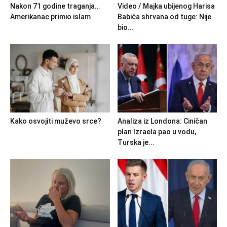
Nakon 71 godine traganja…
Video / Majka ubijenog Harisa
Amerikanac primio islam
Babića shrvana od tuge: Nije
bio...
Kako osvojiti muževo srce?
Analiza iz Londona: Ciničan
plan Izraela pao u vodu,
Turska je...