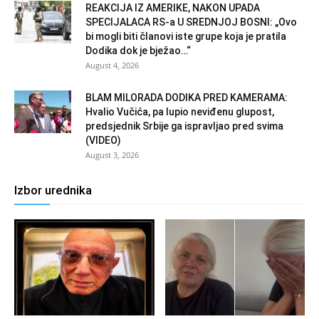
REAKCIJA IZ AMERIKE, NAKON UPADA
SPECIJALACA RS-a U SREDNJOJ BOSNI: „Ovo
bi mogli biti članovi iste grupe koja je pratila
Dodika dok je bježao…“
August 4, 2026
BLAM MILORADA DODIKA PRED KAMERAMA:
Hvalio Vučića, pa lupio neviđenu glupost,
predsjednik Srbije ga ispravljao pred svima
(VIDEO)
August 3, 2026
Izbor urednika