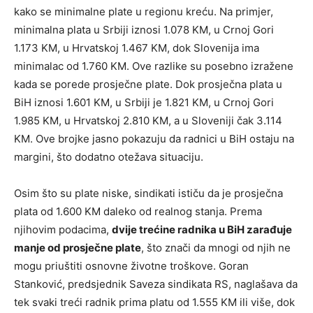
kako se minimalne plate u regionu kreću. Na primjer,
minimalna plata u Srbiji iznosi 1.078 KM, u Crnoj Gori
1.173 KM, u Hrvatskoj 1.467 KM, dok Slovenija ima
minimalac od 1.760 KM. Ove razlike su posebno izražene
kada se porede prosječne plate. Dok prosječna plata u
BiH iznosi 1.601 KM, u Srbiji je 1.821 KM, u Crnoj Gori
1.985 KM, u Hrvatskoj 2.810 KM, a u Sloveniji čak 3.114
KM. Ove brojke jasno pokazuju da radnici u BiH ostaju na
margini, što dodatno otežava situaciju.
Osim što su plate niske, sindikati ističu da je prosječna
plata od 1.600 KM daleko od realnog stanja. Prema
njihovim podacima,
dvije trećine radnika u BiH zarađuje
manje od prosječne plate
, što znači da mnogi od njih ne
mogu priuštiti osnovne životne troškove. Goran
Stanković, predsjednik Saveza sindikata RS, naglašava da
tek svaki treći radnik prima platu od 1.555 KM ili više, dok