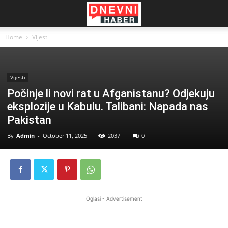
Home
Vijesti
Vijesti
Počinje li novi rat u Afganistanu? Odjekuju
eksplozije u Kabulu. Talibani: Napada nas
Pakistan
By
Admin
-
October 11, 2025
2037
0
Oglasi - Advertisement