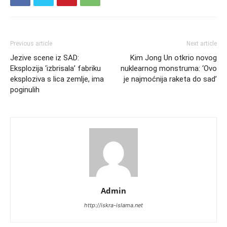
Previous article
Next article
Jezive scene iz SAD:
Kim Jong Un otkrio novog
Eksplozija ‘izbrisala’ fabriku
nuklearnog monstruma: ‘Ovo
eksploziva s lica zemlje, ima
je najmoćnija raketa do sad’
poginulih
Admin
http://iskra-islama.net