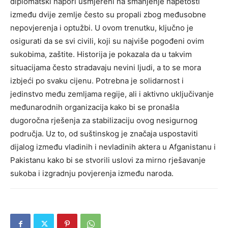
diplomatski napori usmjereni na smanjenje napetosti
između dvije zemlje često su propali zbog međusobne
nepovjerenja i optužbi.
U ovom trenutku, ključno je
osigurati da se svi civili, koji su najviše pogođeni ovim
sukobima, zaštite. Historija je pokazala da u takvim
situacijama često stradavaju nevini ljudi, a to se mora
izbjeći po svaku cijenu.
Potrebna je solidarnost i
jedinstvo među zemljama regije, ali i aktivno uključivanje
međunarodnih organizacija kako bi se pronašla
dugoročna rješenja za stabilizaciju ovog nesigurnog
područja.
Uz to, od suštinskog je značaja uspostaviti
dijalog između vladinih i nevladinih aktera u Afganistanu i
Pakistanu kako bi se stvorili uslovi za mirno rješavanje
sukoba i izgradnju povjerenja između naroda.