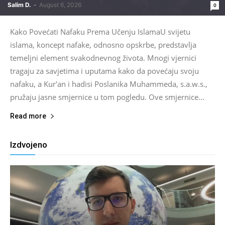
Salim D.
-
August 6, 2026
0
Kako Povećati Nafaku Prema Učenju IslamaU svijetu
islama, koncept nafake, odnosno opskrbe, predstavlja
temeljni element svakodnevnog života. Mnogi vjernici
tragaju za savjetima i uputama kako da povećaju svoju
nafaku, a Kur'an i hadisi Poslanika Muhammeda, s.a.w.s.,
pružaju jasne smjernice u tom pogledu. Ove smjernice...
Read more
Izdvojeno