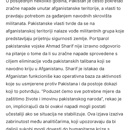
U posljednjih nekoliko godina, Pakistan je često pokretao
zračne napade unutar afganistanske teritorije, a vlasti to
pravdaju potrebom za gađanjem navodnih skrovišta
militanata. Pakistanske vlasti tvrde da se na
afganistanskoj teritoriji nalaze vođe militantnih grupa koje
predstavljaju prijetnju sigurnosti zemlje. Portparol
pakistanske vojske Ahmad Sharif nije izravno odgovorio
na pitanje o tome da li su zračne napade sprovedene s
ciljem eliminacije vođa pakistanskih talibana koji se
navodno kriju u Afganistanu.
Sharif je istakao da
Afganistan funkcioniše kao operativna baza za aktivnosti
koje su usmjerene protiv Pakistana i da postoje dokazi
koji to potvrđuju.
“Poduzet ćemo sve potrebne mjere da
zaštitimo živote i imovinu pakistanskog naroda”, rekao je
on, implicirajući da bi ovakvi napadi mogli postati
učestaliji ako se situacija ne stabilizuje.
Ova izjava izaziva
zabrinutost među analitičarima, koji upozoravaju da bi
daljnji sukobi mogli dovesti do humanitarne krize s