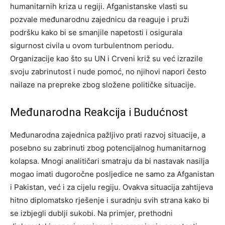
humanitarnih kriza u regiji.
Afganistanske vlasti su
pozvale međunarodnu zajednicu da reaguje i pruži
podršku kako bi se smanjile napetosti i osigurala
sigurnost civila u ovom turbulentnom periodu.
Organizacije kao što su UN i Crveni križ su već izrazile
svoju zabrinutost i nude pomoć, no njihovi napori često
nailaze na prepreke zbog složene političke situacije.
Međunarodna Reakcija i Budućnost
Međunarodna zajednica pažljivo prati razvoj situacije, a
posebno su zabrinuti zbog potencijalnog humanitarnog
kolapsa. Mnogi analitičari smatraju da bi nastavak nasilja
mogao imati dugoročne posljedice ne samo za Afganistan
i Pakistan, već i za cijelu regiju.
Ovakva situacija zahtijeva
hitno diplomatsko rješenje i suradnju svih strana kako bi
se izbjegli dublji sukobi. Na primjer, prethodni