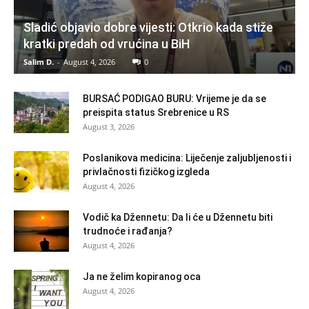
Sladić objavio dobre vijesti: Otkrio kada stiže
kratki predah od vrućina u BiH
Salim D.
-
August 4, 2026
0
BURSAĆ PODIGAO BURU: Vrijeme je da se
preispita status Srebrenice u RS
August 3, 2026
Poslanikova medicina: Liječenje zaljubljenosti i
privlačnosti fizičkog izgleda
August 4, 2026
Vodič ka Džennetu: Da li će u Džennetu biti
trudnoće i rađanja?
August 4, 2026
Ja ne želim kopiranog oca
August 4, 2026