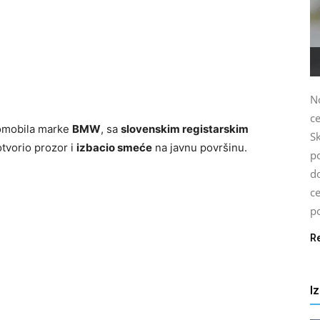
N
c
tomobila marke
BMW
, sa
slovenskim registarskim
S
otvorio prozor i
izbacio smeće
na javnu površinu.
p
d
c
po
R
I