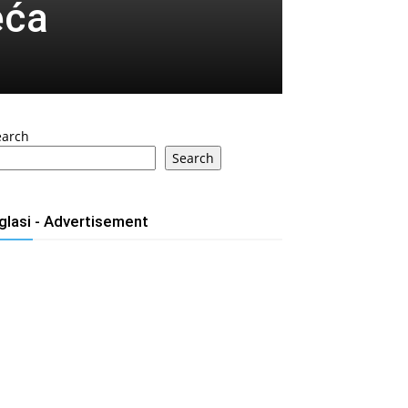
eća
earch
Search
glasi - Advertisement