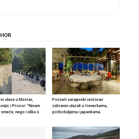
THOR
io ulaze u Mostar,
Poznati sarajevski restoran
onjic i Prozor: “Nisam
zabranio ulazak u trenerkama,
 smeće, nego i sliku o
potkošuljama i japankama