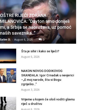
OŠTRE RIJEČI ZORANA
MILANOVIĆA: “Dayton smo donijeli
mi, a Srbija se naoružava, uz pomoć
naših saveznika…”
Salim D.
-
August 6, 2026
0
Šta je sihir i kako se liječi?
August 6, 2026
NAKON NOVOG DODIKOVOG
SKANDALA: Igor Crnadak u nevjerici
–„E moj narode, šta si Bogu
zgriješio…“
August 3, 2026
Vrijeme u kojem će ološ voditi glavnu
riječ u društvu
August 6, 2026