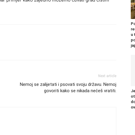
Po
re
u 
po
j
Next article
Nemoj se zalijetati i psovati svoju državu. Nemoj
govoriti kako se nikada nećeš vratiti.
Je
ot
do
ov