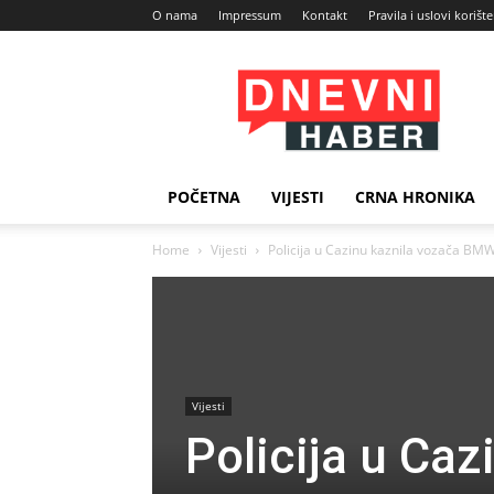
O nama
Impressum
Kontakt
Pravila i uslovi korišt
Dnevni
Haber
POČETNA
VIJESTI
CRNA HRONIKA
Home
Vijesti
Policija u Cazinu kaznila vozača BM
Vijesti
Policija u Ca