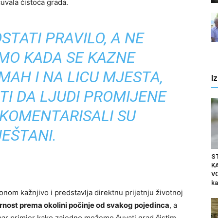
čuvala čistoća grada.
STATI PRAVILO, A NE
AMO KADA SE KAZNE
AH I NA LICU MJESTA,
I
I DA LJUDI PROMIJENE
 KOMENTARISALI SU
EŠTANI.
S
K
VO
ka
om kažnjivo i predstavlja direktnu prijetnju životnoj
nost prema okolini počinje od svakog pojedinca
, a
dobar primjer kako zajedno možemo čuvati grad čistim