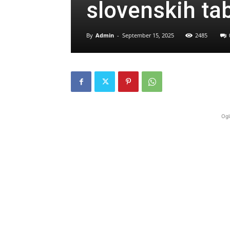
slovenskih ta
By
Admin
-
September 15, 2025
2485
Ogl