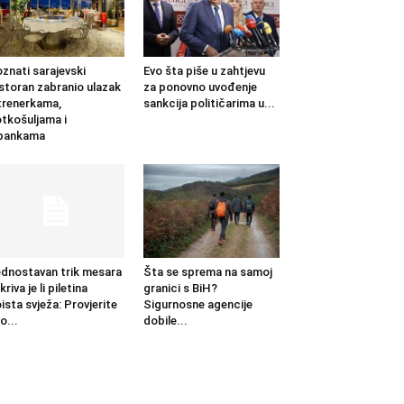
znati sarajevski
Evo šta piše u zahtjevu
storan zabranio ulazak
za ponovno uvođenje
trenerkama,
sankcija političarima u...
tkošuljama i
apankama
dnostavan trik mesara
Šta se sprema na samoj
kriva je li piletina
granici s BiH?
ista svježa: Provjerite
Sigurnosne agencije
o...
dobile...