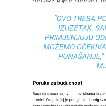
češće kako bi se spriječilo zagađivanje i sa
“OVO TREBA PO
IZUZETAK. S
PRIMJENJUJU ODM
MOŽEMO OČEKIVAT
PONAŠANJE,”
MJ
Poruka za budućnost
Bacanje smeća na javnim površinama je zakon
sredini. Ovaj slučaj je podsjetnik da
odgovor
brza i odlučna reakcija policije može biti 