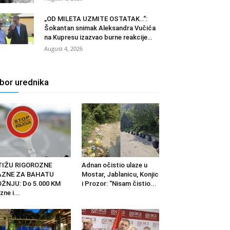
„OD MILETA UZMITE OSTATAK…“:
Šokantan snimak Aleksandra Vučića
na Kupresu izazvao burne reakcije…
August 4, 2026
zbor urednika
TIŽU RIGOROZNE
Adnan očistio ulaze u
AZNE ZA BAHATU
Mostar, Jablanicu, Konjic
ŽNJU: Do 5.000 KM
i Prozor: “Nisam čistio...
zne i...