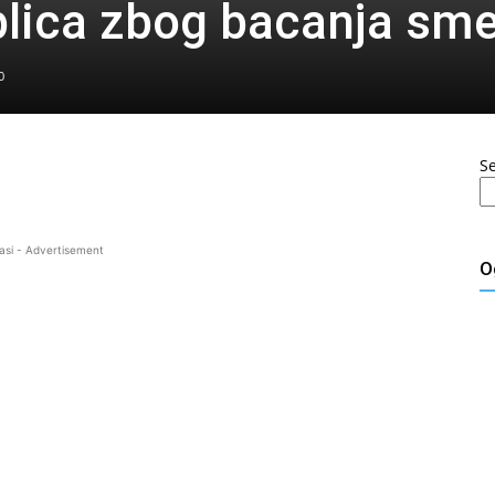
blica zbog bacanja sm
0
S
asi - Advertisement
O