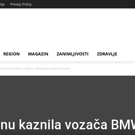
enja
Privacy Policy
REGION
MAGAZIN
ZANIMLJIVOSTI
ZDRAVLJE
W-a slovenskih tablica zbog bacanja smeća
zinu kaznila vozača BM