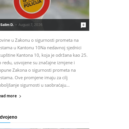
Salim D.
-
August 7, 2026
0
ovine u Zakonu o sigurnosti prometa na
estama u Kantonu 10Na nedavnoj sjednici
kupštine Kantona 10, koja je održana kao 25.
o redu, usvojene su značajne izmjene i
opune Zakona o sigurnosti prometa na
estama. Ove promjene imaju za cilj
boljšanje sigurnosti u saobraćaju...
ead more
zdvojeno