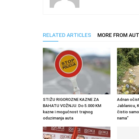
RELATED ARTICLES
MORE FROM AU
STIŽU RIGOROZNE KAZNE ZA
Adnan očist
BAHATU VOŽNJU: Do 5.000 KM
Jablanicu, K
kazne i mogućnost trajnog
čistio samo
oduzimanja auta
nama”