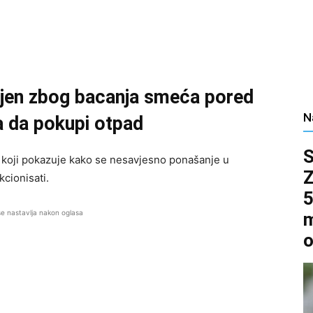
jen zbog bacanja smeća pored
N
la da pokupi otpad
koji pokazuje kako se nesavjesno ponašanje u
cionisati.
5
se nastavlja nakon oglasa
m
o