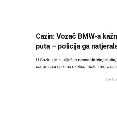
Cazin: Vozač BMW-a kažn
puta – policija ga natjera
U Cazinu je zabilježen
nesvakidašnji slučaj
saobraćaju i prema okolišu može i mora sank
Sadržaj 