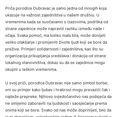
Priča porodice Dubravac je samo jedna od mnogih koja
ukazuje na važnost zajedništva u našem društvu. U
vremenima kada se suočavamo s izazovima, podrška od
strane zajednice može napraviti razliku između nade i
očaja.
Svaka pomoć, ma koliko mala bila, može donijeti
veliko olakšanje i promijeniti živote ljudi koji se bore da
prežive. Primjeri solidarnosti i zajedništva, kao što su
organizacija prikupljanja sredstava i donacija od strane
lokalnog stanovništva, dokaz su da se zajednice mogu
okupiti u teškim vremenima.
U ovoj priči, porodica Dubravac nije samo simbol borbe;
oni su primjer kako ljubav i hrabrost mogu prevazići čak i
najteže prepreke. Njihovo svjedočanstvo nas podsjeća da
ne smijemo zaboraviti na ljudskost i saosjećanje prema
onima koji se bore. Svako od nas može doprinijeti, bilo da
je to donacijom, volonterskim radom ili širenjem svijesti o