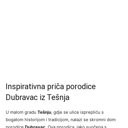
Inspirativna priča porodice
Dubravac iz Tešnja
U malom gradu
Tešnju
, gdje se ulice isprepliću s
bogatom historijom i tradicijom, nalazi se skromni dom
porodice
Dubravac
. Ova porodica, iako suočena s