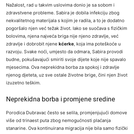
Nažalost, rad u takvim uslovima donio je sa sobom i
zdravstvene probleme. Sabira je dobila infekciju zbog
nekvalitetnog materijala s kojim je radila, a to je dodatno
pogoršalo njen već težak život. Iako se suočava s fizičkim
bolovima, njena najveća briga nije njeno zdravlje, već
zdravlje i dobrobit njene
kćerke
, koja ima poteškoće u
razvoju. Svake noći, umjesto da odmara, Sabira provodi
budne, pokušavajući smiriti svoje dijete koje nije spavalo
mjesecima. Ova neprekidna borba za spokoj i zdravlje
njenog djeteta, uz sve ostale životne brige, čini njen život
izuzetno teškim.
Neprekidna borba i promjene sredine
Porodica Dubravac često se selila, promjenjujući domove
više od trinaest puta zbog nemogućnosti plaćanja
stanarine. Ova kontinuirana migracija nije bila samo fizički