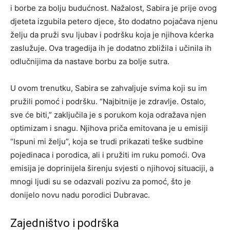
i borbe za bolju budućnost. Nažalost, Sabira je prije ovog
djeteta izgubila petero djece, što dodatno pojačava njenu
želju da pruži svu ljubav i podršku koja je njihova kćerka
zaslužuje. Ova tragedija ih je dodatno zbližila i učinila ih
odlučnijima da nastave borbu za bolje sutra.
U ovom trenutku, Sabira se zahvaljuje svima koji su im
pružili pomoć i podršku. “Najbitnije je zdravlje. Ostalo,
sve će biti,” zaključila je s porukom koja odražava njen
optimizam i snagu. Njihova priča emitovana je u emisiji
“Ispuni mi želju”, koja se trudi prikazati teške sudbine
pojedinaca i porodica, ali i pružiti im ruku pomoći. Ova
emisija je doprinijela širenju svjesti o njihovoj situaciji, a
mnogi ljudi su se odazvali pozivu za pomoć, što je
donijelo novu nadu porodici Dubravac.
Zajedništvo i podrška