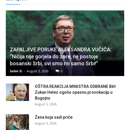
ZAPALJIVE PORUKE ALEKSANDRA VUČIĆA:
“Ničija nije gorjela do zore, ne postoje
bosanski Srbi, svi smo mi samo Srbi!”
Salim D.
-
August 3, 2026
0
OŠTRA REAKCIJA MINISTRA ODBRANE BiH:
Zukan Helez ogolio opasnu provokaciju u
Bugojnu
August 5, 2026
Žena koja sadi priče
August 4, 2026