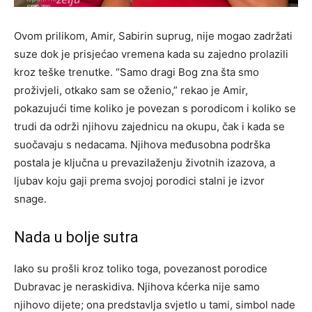
Ovom prilikom, Amir, Sabirin suprug, nije mogao zadržati
suze dok je prisjećao vremena kada su zajedno prolazili
kroz teške trenutke. “Samo dragi Bog zna šta smo
proživjeli, otkako sam se oženio,” rekao je Amir,
pokazujući time koliko je povezan s porodicom i koliko se
trudi da održi njihovu zajednicu na okupu, čak i kada se
suočavaju s nedacama. Njihova međusobna podrška
postala je ključna u prevazilaženju životnih izazova, a
ljubav koju gaji prema svojoj porodici stalni je izvor
snage.
Nada u bolje sutra
Iako su prošli kroz toliko toga, povezanost porodice
Dubravac je neraskidiva. Njihova kćerka nije samo
njihovo dijete; ona predstavlja svjetlo u tami, simbol nade