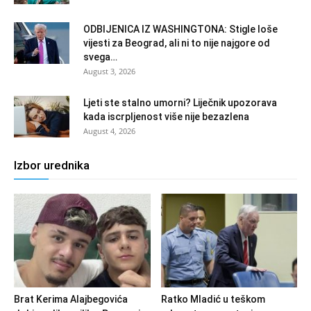
ODBIJENICA IZ WASHINGTONA: Stigle loše
vijesti za Beograd, ali ni to nije najgore od
svega…
August 3, 2026
Ljeti ste stalno umorni? Liječnik upozorava
kada iscrpljenost više nije bezazlena
August 4, 2026
Izbor urednika
Brat Kerima Alajbegovića
Ratko Mladić u teškom