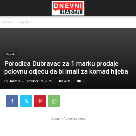
Home
Vijesti
Vijesti
Porodica Dubravac za 1 marku prodaje
polovnu odjeću da bi imali za komad hljeba
By
Admin
-
October 19, 2025
418
0
Oglasi - Advertisement