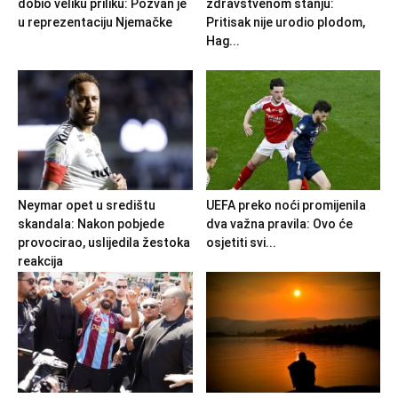
dobio veliku priliku: Pozvan je
zdravstvenom stanju:
u reprezentaciju Njemačke
Pritisak nije urodio plodom,
Hag...
Neymar opet u središtu
UEFA preko noći promijenila
skandala: Nakon pobjede
dva važna pravila: Ovo će
provocirao, uslijedila žestoka
osjetiti svi...
reakcija