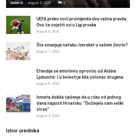
Salim D.
-
August 3, 2026
0
UEFA preko noći promijenila dva važna pravila:
Ovo će osjetiti svi u Ligi prvaka
August 6, 2026
Šta smanjuje nafaku i bereket u vašem životu?
August 7, 2026
Efendija se emotivno oprostio od Aldine
Ljubunčić: I u bolesti je bila oslonac drugima
August 8, 2026
Ismeta dobila rješenje da u roku od jednog
dana napusti Hrvatsku: “Doživjela sam veliki
stres”
August 3, 2026
Izbor urednika