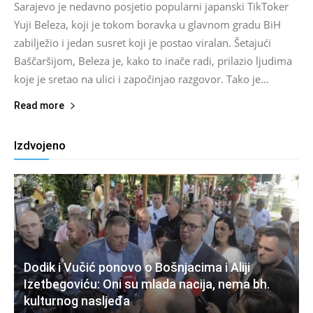
Sarajevo je nedavno posjetio popularni japanski TikToker
Yuji Beleza, koji je tokom boravka u glavnom gradu BiH
zabilježio i jedan susret koji je postao viralan. Šetajući
Baščaršijom, Beleza je, kako to inače radi, prilazio ljudima
koje je sretao na ulici i započinjao razgovor. Tako je...
Read more
Izdvojeno
Dodik i Vučić ponovo o Bošnjacima i Aliji
Izetbegoviću: Oni su mlada nacija, nema bh.
kulturnog nasljeđa