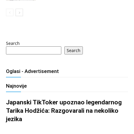
Search
Search
Oglasi - Advertisement
Najnovije
Japanski TikToker upoznao legendarnog
Tarika Hodžića: Razgovarali na nekoliko
jezika
Salim D.
-
August 9, 2026
0