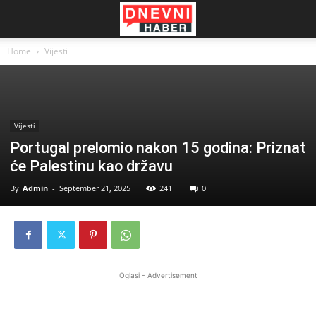
Home
Vijesti
Vijesti
Portugal prelomio nakon 15 godina: Priznat
će Palestinu kao državu
By
Admin
-
September 21, 2025
241
0
Oglasi - Advertisement