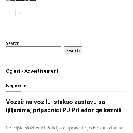
Search
Search
Oglasi - Advertisement
Najnovije
Vozač na vozilu istakao zastavu sa
ljiljanima, pripadnici PU Prijedor ga kaznili
Salim D.
-
August 7, 2026
0
Policijski službenici Policijske uprave Prijedor sankcionisali