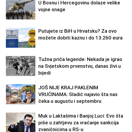
U Bosnu i Hercegovinu dolaze velike
vojne snage
Putujete iz BiH u Hrvatsku? Za ovo
možete dobiti kaznu i do 13.260 eura
Tužna priča legende: Nekada je igrao
na Svjetskom prvenstvu, danas živi u
bijedi
JOŠ NIJE KRAJ PAKLENIM
VRUĆINAMA: Sladić najavio šta nas
čeka u augustu i septembru
Muk u Laktašima i Banjoj Luci: Evo šta
piše u zahtjevu za vraćanje sankcija
zvaničnicima u RS-u