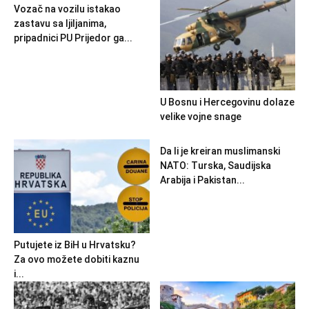
Vozač na vozilu istakao
zastavu sa ljiljanima,
pripadnici PU Prijedor ga...
U Bosnu i Hercegovinu dolaze
velike vojne snage
Da li je kreiran muslimanski
NATO: Turska, Saudijska
Arabija i Pakistan...
Putujete iz BiH u Hrvatsku?
Za ovo možete dobiti kaznu
i...