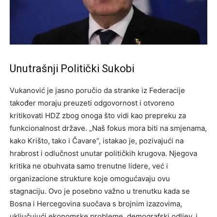
Unutrašnji Politički Sukobi
Vukanović je jasno poručio da stranke iz Federacije
također moraju preuzeti odgovornost i otvoreno
kritikovati HDZ zbog onoga što vidi kao prepreku za
funkcionalnost države. „Naš fokus mora biti na smjenama,
kako Krišto, tako i Čavare“, istakao je, pozivajući na
hrabrost i odlučnost unutar političkih krugova. Njegova
kritika ne obuhvata samo trenutne lidere, već i
organizacione strukture koje omogućavaju ovu
stagnaciju. Ovo je posebno važno u trenutku kada se
Bosna i Hercegovina suočava s brojnim izazovima,
uključujući ekonomske probleme, demografski odljev, i