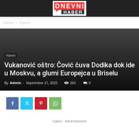
Home
Vijesti
Vijesti
Vukanović oštro: Čović čuva Dodika dok ide
u Moskvu, a glumi Europejca u Briselu
By
Admin
-
September 21, 2025
202
0
Oglasi - Advertisement