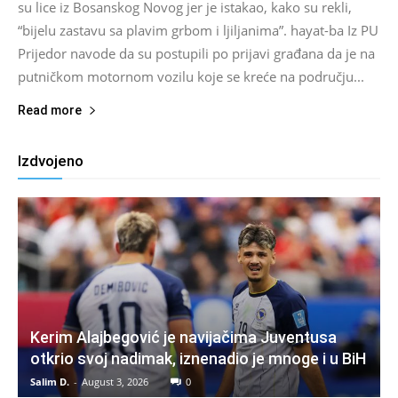
su lice iz Bosanskog Novog jer je istakao, kako su rekli,
“bijelu zastavu sa plavim grbom i ljiljanima”. hayat-ba Iz PU
Prijedor navode da su postupili po prijavi građana da je na
putničkom motornom vozilu koje se kreće na području...
Read more
Izdvojeno
Kerim Alajbegović je navijačima Juventusa
otkrio svoj nadimak, iznenadio je mnoge i u BiH
Salim D.
-
August 3, 2026
0