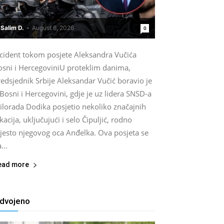
Salim D.
-
August 6, 2026
0
ncident tokom posjete Aleksandra Vučića
osni i HercegoviniU proteklim danima,
edsjednik Srbije Aleksandar Vučić boravio je
Bosni i Hercegovini, gdje je uz lidera SNSD-a
ilorada Dodika posjetio nekoliko značajnih
kacija, uključujući i selo Čipuljić, rodno
jesto njegovog oca Anđelka. Ova posjeta se
...
ead more
zdvojeno