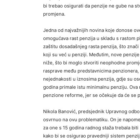
bi trebao osigurati da penzije ne gube na stv
promjena.
Jedna od najvažnijih novina koje donose ove
omogućava rast penzija u skladu s rastom pla
zaštitu dosadašnjeg rasta penzija, što znač
koji su već u penziji. Međutim, nove penzij
niže, što bi moglo stvoriti neophodne promj
rasprave među predstavnicima penzionera, a 
nejednakosti u iznosima penzija, gdje su o
godina primale istu minimalnu penziju. Ova 
penzione reforme, jer se očekuje da će se 
Nikola Banović, predsjednik Upravnog odbo
osvrnuo na ovu problematiku. On je napome
za one s 15 godina radnog staža trebala bit
kako bi se osigurao pravedniji sistem penzija