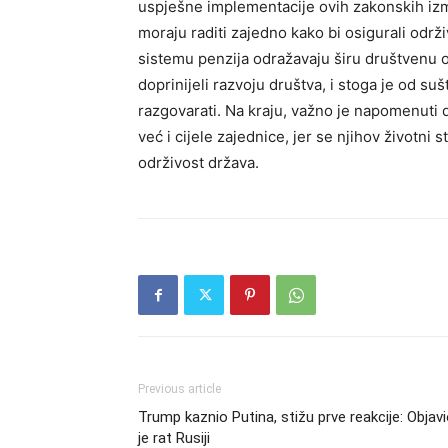
uspješne implementacije ovih zakonskih izmje
moraju raditi zajedno kako bi osigurali održ
sistemu penzija odražavaju širu društvenu
doprinijeli razvoju društva, i stoga je od s
razgovarati. Na kraju, važno je napomenuti 
već i cijele zajednice, jer se njihov životni
održivost država.
Previous article
Trump kaznio Putina, stižu prve reakcije: Objav
je rat Rusiji