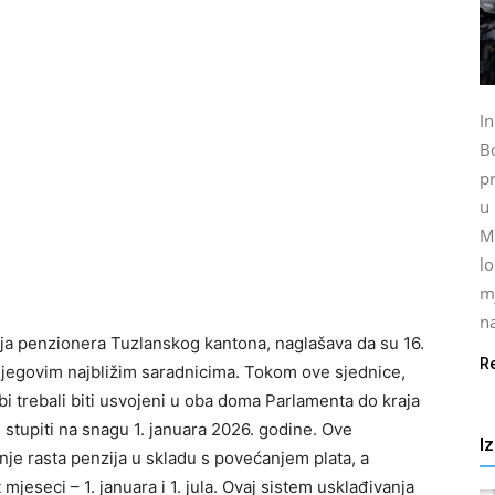
I
B
pr
u 
M
lo
m
na
ja penzionera Tuzlanskog kantona, naglašava da su 16.
R
njegovim najbližim saradnicima. Tokom ove sjednice,
i trebali biti usvojeni u oba doma Parlamenta do kraja
stupiti na snagu 1. januara 2026. godine. Ove
I
je rasta penzija u skladu s povećanjem plata, a
mjeseci – 1. januara i 1. jula. Ovaj sistem usklađivanja