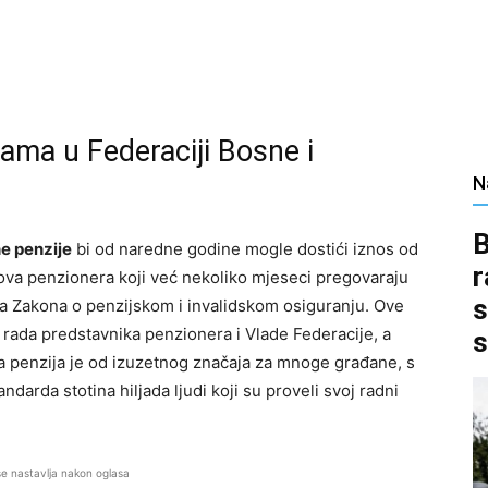
jama u Federaciji Bosne i
N
B
e penzije
bi od naredne godine mogle dostići iznos od
r
ova penzionera koji već nekoliko mjeseci pregovaraju
s
a Zakona o penzijskom i invalidskom osiguranju. Ove
rada predstavnika penzionera i Vlade Federacije, a
s
a penzija je od izuzetnog značaja za mnoge građane, s
ndarda stotina hiljada ljudi koji su proveli svoj radni
se nastavlja nakon oglasa