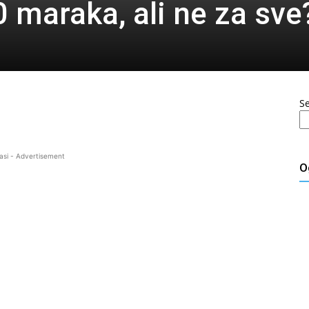
0 maraka, ali ne za sve
S
asi - Advertisement
O