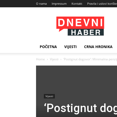
O nama
Impressum
Kontakt
Pravila i uslovi korišt
Dnevni
Haber
POČETNA
VIJESTI
CRNA HRONIKA
Home
Vijesti
‘Postignut dogovor’: Minimalna penzij
Vijesti
‘Postignut do