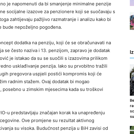
žno je napomenuti da bi smanjenje minimalne penzije
ne socijalne izazove za penzionere koji se suočavaju s
ga zahtijevaju pažljivo razmatranje i analizu kako bi
ne bude nepoželjno pogođena.
ncept dodatka na penziju, koji će se obračunavati na
a se često naziva i 13. penzijom, zapravo je dodatak
I
ović je istakao da su se suočili s izazovima prilikom
edno usklađivanje penzija. Iako su prvobitno tražili
dugih pregovora uspjeli postići kompromis koji će
žim radnim stažem. Ovaj dodatak bi mogao
e, posebno u zimskim mjesecima kada su troškovi
Be
ra
sc
IO-u predstavljaju značajan korak ka unapređenju
su
rcegovine. Ove promjene su rezultat aktivnog
vanja su visoka. Budućnost penzija u BiH zavisi od