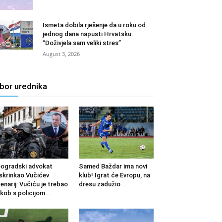
Ismeta dobila rješenje da u roku od
jednog dana napusti Hrvatsku:
“Doživjela sam veliki stres”
August 3, 2026
zbor urednika
ogradski advokat
Samed Baždar ima novi
skrinkao Vučićev
klub! Igrat će Evropu, na
enarij: Vučiću je trebao
dresu zadužio...
kob s policijom...