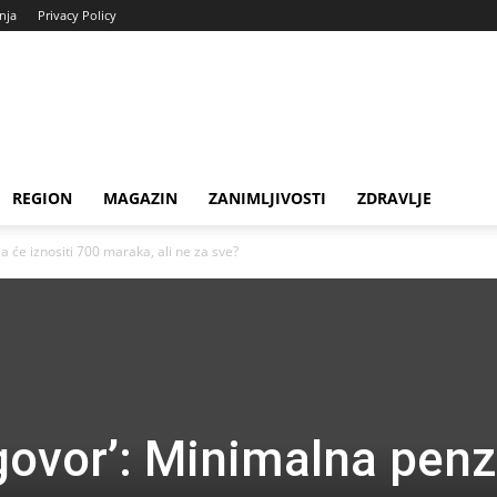
enja
Privacy Policy
REGION
MAGAZIN
ZANIMLJIVOSTI
ZDRAVLJE
a će iznositi 700 maraka, ali ne za sve?
govor’: Minimalna penz