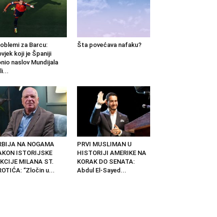
oblemi za Barcu:
Šta povećava nafaku?
vjek koji je Španiji
nio naslov Mundijala
i...
RBIJA NA NOGAMA
PRVI MUSLIMAN U
AKON ISTORIJSKE
HISTORIJI AMERIKE NA
KCIJE MILANA ST.
KORAK DO SENATA:
OTIĆA: “Zločin u...
Abdul El-Sayed...