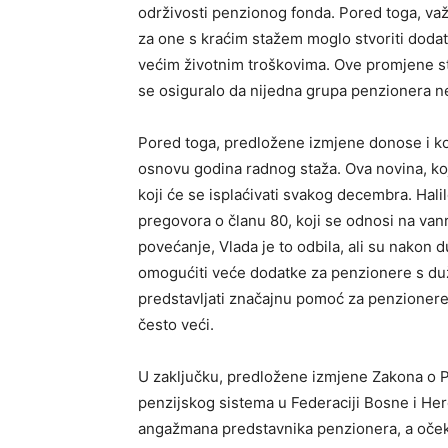
održivosti penzionog fonda. Pored toga, va
za one s kraćim stažem moglo stvoriti dodat
većim životnim troškovima. Ove promjene sto
se osiguralo da nijedna grupa penzionera 
Pored toga, predložene izmjene donose i ko
osnovu godina radnog staža. Ova novina, koj
koji će se isplaćivati svakog decembra. Halil
pregovora o članu 80, koji se odnosi na vanr
povećanje, Vlada je to odbila, ali su nakon 
omogućiti veće dodatke za penzionere s du
predstavljati značajnu pomoć za penzioner
često veći.
U zaključku, predložene izmjene Zakona o P
penzijskog sistema u Federaciji Bosne i He
angažmana predstavnika penzionera, a očeki