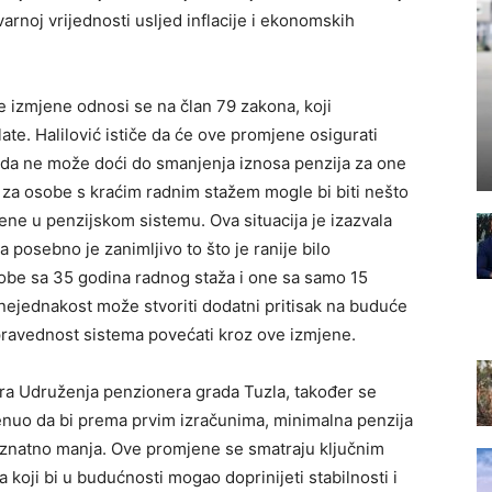
arnoj vrijednosti usljed inflacije i ekonomskih
 izmjene odnosi se na član 79 zakona, koji
te. Halilović ističe da će ove promjene osigurati
i da ne može doći do smanjenja iznosa penzija za one
e za osobe s kraćim radnim stažem mogle bi biti nešto
ene u penzijskom sistemu. Ova situacija je izazvala
posebno je zanimljivo to što je ranije bilo
sobe sa 35 godina radnog staža i one sa samo 15
nejednakost može stvoriti dodatni pritisak na buduće
pravednost sistema povećati kroz ove izmjene.
ra Udruženja penzionera grada Tuzla, također se
nuo da bi prema prvim izračunima, minimalna penzija
i znatno manja. Ove promjene se smatraju ključnim
 koji bi u budućnosti mogao doprinijeti stabilnosti i