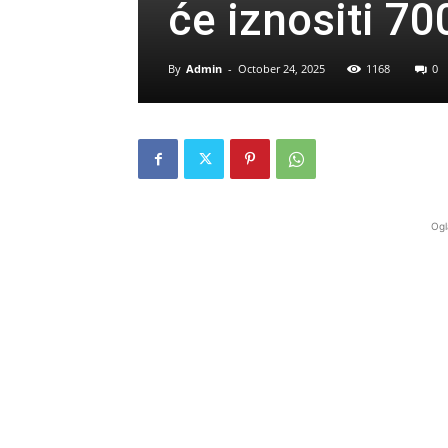
će iznositi 70
By
Admin
-
October 24, 2025
1168
0
Ogl