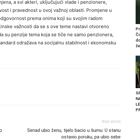
na, a svi akteri, uključujući vlade i penzionere,
ivost i pravednost u ovoj važnoj oblasti. Promjene u
 odgovornost prema onima koji su svojim radom
uštinske važnosti da se s ove teme nastavi otvoreno
Pr
da su penzije tema koja se tiče ne samo penzionera,
Čo
do
 standard odražava na socijalnu stabilnost i ekonomsku
žel
S
N
LE
PR
Next article
io
Senad ubio ženu, tijelo bacio u šumu: U stanu
ostavio poruku, pa ubio sebe