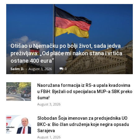
Otišao u Njemačku po bolji život, sada jedva
preživljava: „Od plaće mi nakon stana i vrtića
ostane 400 eura“
Salim D.
-
August 3, 2026
0
Naoružana formacija iz RS-a upala kvadovima
u FBiH: Bježali od specijalaca MUP-a SBK preko
šuma!
August 3, 2026
Slobodan Šoja imenovan za predsjednika UO
BKC-a: Bio član udruženja koje negira opsadu
Sarajeva
August 1, 2026