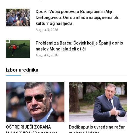
Dodik i Vučić ponovo o Bošnjacima i Aliji
Izetbegoviću: Oni su mlada nacija, nema bh.
kulturnog nasljeđa
August 3, 2026
Problemi za Barcu: Čovjek koji je Španiji donio
naslov Mundijala želi otići
August 6, 2026
Izbor urednika
OŠTRE RIJEČI ZORANA
Dodik uputio uvrede na račun