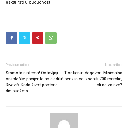
eskalirati u budućnosti.
Previous article
Next article
Sramota sistema! Ostavljaju
‘Postignut dogovor’: Minimalna
onkološke pacijente na cjedilu!
penzija će iznositi 700 maraka,
Divović: Kada život postane
ali ne za sve?
dio budžeta