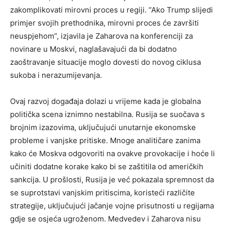
zakomplikovati mirovni proces u regiji. “Ako Trump slijedi
primjer svojih prethodnika, mirovni proces će završiti
neuspjehom”, izjavila je Zaharova na konferenciji za
novinare u Moskvi, naglašavajući da bi dodatno
zaoštravanje situacije moglo dovesti do novog ciklusa
sukoba i nerazumijevanja.
Ovaj razvoj događaja dolazi u vrijeme kada je globalna
politička scena iznimno nestabilna. Rusija se suočava s
brojnim izazovima, uključujući unutarnje ekonomske
probleme i vanjske pritiske. Mnoge analitičare zanima
kako će Moskva odgovoriti na ovakve provokacije i hoće li
učiniti dodatne korake kako bi se zaštitila od američkih
sankcija. U prošlosti, Rusija je već pokazala spremnost da
se suprotstavi vanjskim pritiscima, koristeći različite
strategije, uključujući jačanje vojne prisutnosti u regijama
gdje se osjeća ugroženom. Medvedev i Zaharova nisu