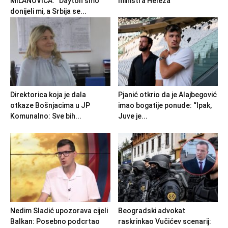
MILANOVIĆA: “Dayton smo
ministra Heleza
donijeli mi, a Srbija se...
Direktorica koja je dala
Pjanić otkrio da je Alajbegović
otkaze Bošnjacima u JP
imao bogatije ponude: “Ipak,
Komunalno: Sve bih...
Juve je...
Nedim Sladić upozorava cijeli
Beogradski advokat
Balkan: Posebno podcrtao
raskrinkao Vučićev scenarij: