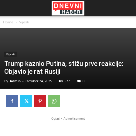
Home
Vijesti
Vijesti
Trump kaznio Putina, stižu prve reakcije:
Objavio je rat Rusiji
By
Admin
-
October 24, 2025
577
0
Oglasi - Advertisement