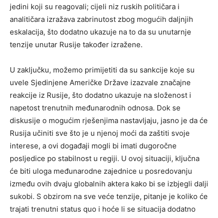
jedini koji su reagovali; cijeli niz ruskih političara i
analitičara izražava zabrinutost zbog mogućih daljnjih
eskalacija, što dodatno ukazuje na to da su unutarnje
tenzije unutar Rusije također izražene.
U zaključku, možemo primijetiti da su sankcije koje su
uvele Sjedinjene Američke Države izazvale značajne
reakcije iz Rusije, što dodatno ukazuje na složenost i
napetost trenutnih međunarodnih odnosa. Dok se
diskusije o mogućim rješenjima nastavljaju, jasno je da će
Rusija učiniti sve što je u njenoj moći da zaštiti svoje
interese, a ovi događaji mogli bi imati dugoročne
posljedice po stabilnost u regiji. U ovoj situaciji, ključna
će biti uloga međunarodne zajednice u posredovanju
između ovih dvaju globalnih aktera kako bi se izbjegli dalji
sukobi. S obzirom na sve veće tenzije, pitanje je koliko će
trajati trenutni status quo i hoće li se situacija dodatno