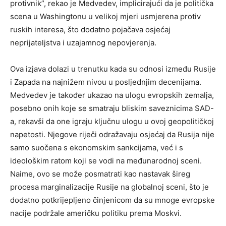
protivnik”, rekao je Medvedev, implicirajući da je politička
scena u Washingtonu u velikoj mjeri usmjerena protiv
ruskih interesa, što dodatno pojačava osjećaj
neprijateljstva i uzajamnog nepovjerenja.
Ova izjava dolazi u trenutku kada su odnosi između Rusije
i Zapada na najnižem nivou u posljednjim decenijama.
Medvedev je također ukazao na ulogu evropskih zemalja,
posebno onih koje se smatraju bliskim saveznicima SAD-
a, rekavši da one igraju ključnu ulogu u ovoj geopolitičkoj
napetosti. Njegove riječi odražavaju osjećaj da Rusija nije
samo suočena s ekonomskim sankcijama, već i s
ideološkim ratom koji se vodi na međunarodnoj sceni.
Naime, ovo se može posmatrati kao nastavak šireg
procesa marginalizacije Rusije na globalnoj sceni, što je
dodatno potkrijepljeno činjenicom da su mnoge evropske
nacije podržale američku politiku prema Moskvi.