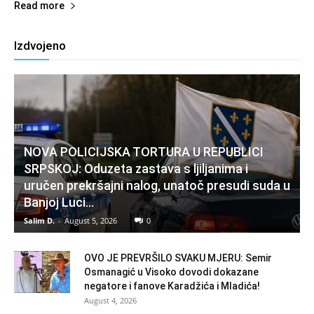
Read more
Izdvojeno
NOVA POLICIJSKA TORTURA U REPUBLICI
SRPSKOJ: Oduzeta zastava s ljiljanima i
uručen prekršajni nalog, unatoč presudi suda u
Banjoj Luci…
Salim D.
-
August 5, 2026
0
OVO JE PREVRŠILO SVAKU MJERU: Semir
Osmanagić u Visoko dovodi dokazane
negatore i fanove Karadžića i Mladića!
August 4, 2026