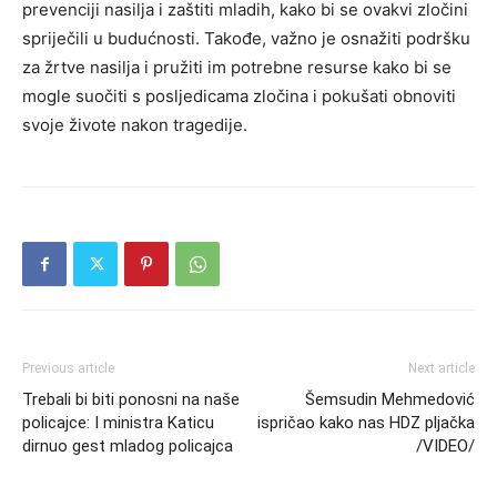
prevenciji nasilja i zaštiti mladih, kako bi se ovakvi zločini
spriječili u budućnosti. Takođe, važno je osnažiti podršku
za žrtve nasilja i pružiti im potrebne resurse kako bi se
mogle suočiti s posljedicama zločina i pokušati obnoviti
svoje živote nakon tragedije.
Previous article
Next article
Trebali bi biti ponosni na naše
Šemsudin Mehmedović
policajce: I ministra Katicu
ispričao kako nas HDZ pljačka
dirnuo gest mladog policajca
/VIDEO/