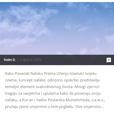
Salim D.
-
August 6, 2026
0
Kako Povećati Nafaku Prema Učenju IslamaU svijetu
islama, koncept nafake, odnosno opskrbe, predstavlja
temeljni element svakodnevnog života. Mnogi vjernici
tragaju za savjetima i uputama kako da povećaju svoju
nafaku, a Kur'an i hadisi Poslanika Muhammeda, s.a.w.s.,
pružaju jasne smjernice u tom pogledu. Ove smjernice...