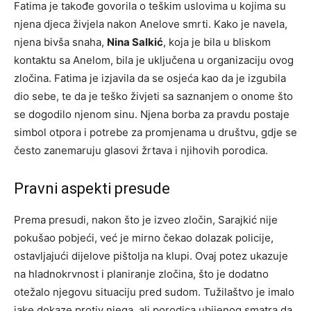
Fatima je takođe govorila o teškim uslovima u kojima su
njena djeca živjela nakon Anelove smrti. Kako je navela,
njena bivša snaha,
Nina Salkić
, koja je bila u bliskom
kontaktu sa Anelom, bila je uključena u organizaciju ovog
zločina. Fatima je izjavila da se osjeća kao da je izgubila
dio sebe, te da je teško živjeti sa saznanjem o onome što
se dogodilo njenom sinu. Njena borba za pravdu postaje
simbol otpora i potrebe za promjenama u društvu, gdje se
često zanemaruju glasovi žrtava i njihovih porodica.
Pravni aspekti presude
Prema presudi, nakon što je izveo zločin, Sarajkić nije
pokušao pobjeći, već je mirno čekao dolazak policije,
ostavljajući dijelove pištolja na klupi. Ovaj potez ukazuje
na hladnokrvnost i planiranje zločina, što je dodatno
otežalo njegovu situaciju pred sudom. Tužilaštvo je imalo
jake dokaze protiv njega, ali porodica ubijenog smatra da