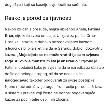
događaju i koji su kasnije svjedočili na suđenju.
Reakcije porodice i javnosti
Nakon izricanja presude, majka ubijenog Anela,
Fatima
Kršo
, nije krila svoje emocije. U izjavi za portal Crna-
Hronika, izrazila je duboko nezadovoljstvo kaznom,
ističući da bi bila sretnija da je Sarajkić dobio i doživotnu
kaznu.
„Moje dijete se ne može vratiti i ja sam svjesna
toga. Ali ovo je monstrum šta je on uradio,“
izjavila je
Fatima, dodajući kako je svjesna da je naredba za ubistvo
došla od nekoga drugog, ali da se nada da će
nalogodavac
također odgovarati za svoje postupke.
Njene riječi odražavaju tugu i frustraciju porodica žrtava
u sistemu pravde koji često ne donosi odgovarajuće
kazne za počinitelje ozbiljnih zločina.