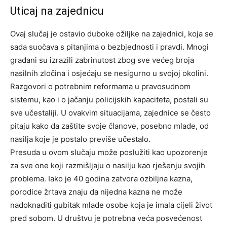
Uticaj na zajednicu
Ovaj slučaj je ostavio duboke ožiljke na zajednici, koja se
sada suočava s pitanjima o bezbjednosti i pravdi. Mnogi
građani su izrazili zabrinutost zbog sve većeg broja
nasilnih zločina i osjećaju se nesigurno u svojoj okolini.
Razgovori o potrebnim reformama u pravosudnom
sistemu, kao i o jačanju policijskih kapaciteta, postali su
sve učestaliji. U ovakvim situacijama, zajednice se često
pitaju kako da zaštite svoje članove, posebno mlade, od
nasilja koje je postalo previše učestalo.
Presuda u ovom slučaju može poslužiti kao upozorenje
za sve one koji razmišljaju o nasilju kao rješenju svojih
problema. Iako je 40 godina zatvora ozbiljna kazna,
porodice žrtava znaju da nijedna kazna ne može
nadoknaditi gubitak mlade osobe koja je imala cijeli život
pred sobom. U društvu je potrebna veća posvećenost