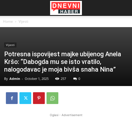
Home
Vijesti
Vijesti
Potresna ispovijest majke ubijenog Anela
Kršo: “Dabogda mu se isto vratilo,
nalogodavac je moja bivša snaha Nina”
By
Admin
-
October 1, 2025
257
0
Oglasi - Advertisement