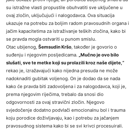
su istražne vlasti propustile obuhvatiti sve uključene u
ovaj zločin, uključujući i nalogodavca. Ova situacija
ukazuje na potrebu za boljim radom pravosudnih organa i
jačim kapacitetima za istraživanje teških zločina, kako bi
se pravda mogla ostvariti u punom smislu.
Otac ubijenog,
Šemsudin Kršo
, također je govorio o
suđenju i njegovim posljedicama.
„Mučno je ovo bilo
slušati, sve te metke koji su prolazili kroz naše dijete,“
rekao je, izražavajući kako nijedna presuda ne može
nadoknaditi gubitak voljenog. On je dodao da se nada
kako će pravda biti zadovoljena i za nalogodavca, koji je,
prema njegovim riječima, trebalo da snosi dio
odgovornosti za ovaj stravični zločin. Njegovo
svjedočenje dodatno podvlači emocionalnu bol i trauma
koju porodice doživljavaju, kao i potrebu za jačanjem
pravosudnog sistema kako bi se svi krivci procesuirali.