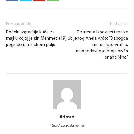
Previous article
Next article
Počela izgradnja kuće za
Potresna ispovijest majke
majku kojoj je sin Mehmed (19)
ubijenog Anela Kršo: “Dabogda
poginuo u minskom polju
mu se isto vratilo,
nalogodavac je moja bivša
snaha Nina”
Admin
http://iskra-islama.net