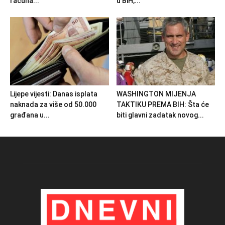
računa...
u BiH,...
Lijepe vijesti: Danas isplata
WASHINGTON MIJENJA
naknada za više od 50.000
TAKTIKU PREMA BIH: Šta će
građana u...
biti glavni zadatak novog...