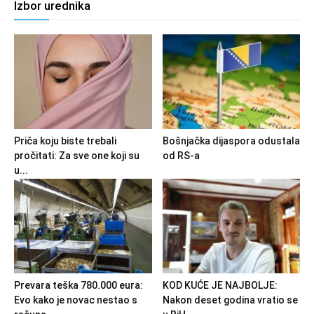
Izbor urednika
Priča koju biste trebali
Bošnjačka dijaspora odustala
pročitati: Za sve one koji su
od RS-a
u...
Prevara teška 780.000 eura:
KOD KUĆE JE NAJBOLJE:
Evo kako je novac nestao s
Nakon deset godina vratio se