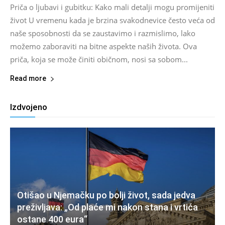
Priča o ljubavi i gubitku: Kako mali detalji mogu promijeniti
život U vremenu kada je brzina svakodnevice često veća od
naše sposobnosti da se zaustavimo i razmislimo, lako
možemo zaboraviti na bitne aspekte naših života. Ova
priča, koja se može činiti običnom, nosi sa sobom...
Read more
Izdvojeno
Otišao u Njemačku po bolji život, sada jedva
preživljava: „Od plaće mi nakon stana i vrtića
ostane 400 eura“