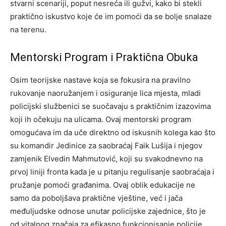
stvarni scenariji, poput nesreća ili gužvi, kako bi stekli
praktično iskustvo koje će im pomoći da se bolje snalaze
na terenu.
Mentorski Program i Praktična Obuka
Osim teorijske nastave koja se fokusira na pravilno
rukovanje naoružanjem i osiguranje lica mjesta, mladi
policijski službenici se suočavaju s praktičnim izazovima
koji ih očekuju na ulicama. Ovaj mentorski program
omogućava im da uče direktno od iskusnih kolega kao što
su komandir Jedinice za saobraćaj Faik Lušija i njegov
zamjenik Elvedin Mahmutović, koji su svakodnevno na
prvoj liniji fronta kada je u pitanju regulisanje saobraćaja i
pružanje pomoći građanima. Ovaj oblik edukacije ne
samo da poboljšava praktične vještine, već i jača
međuljudske odnose unutar policijske zajednice, što je
od vitalnog značaja za efikasno funkcionisanje policije.