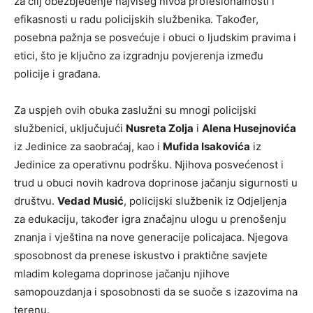
za cilj obezbjeđenje najvišeg nivoa profesionalnosti i
efikasnosti u radu policijskih službenika. Također,
posebna pažnja se posvećuje i obuci o ljudskim pravima i
etici, što je ključno za izgradnju povjerenja između
policije i građana.
Za uspjeh ovih obuka zaslužni su mnogi policijski
službenici, uključujući
Nusreta Zolja
i
Alena Husejnovića
iz Jedinice za saobraćaj, kao i
Mufida Isakovića
iz
Jedinice za operativnu podršku. Njihova posvećenost i
trud u obuci novih kadrova doprinose jačanju sigurnosti u
društvu.
Vedad Musić
, policijski službenik iz Odjeljenja
za edukaciju, također igra značajnu ulogu u prenošenju
znanja i vještina na nove generacije policajaca. Njegova
sposobnost da prenese iskustvo i praktične savjete
mladim kolegama doprinose jačanju njihove
samopouzdanja i sposobnosti da se suoče s izazovima na
terenu.