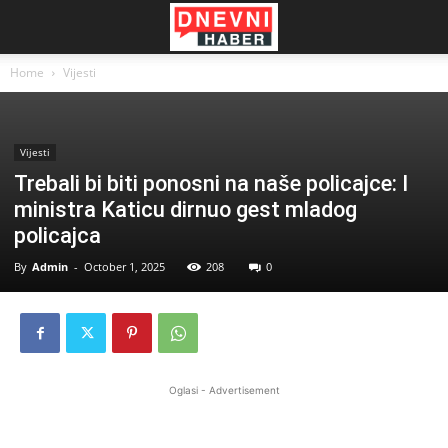
Home
Vijesti
Vijesti
Trebali bi biti ponosni na naše policajce: I
ministra Katicu dirnuo gest mladog
policajca
By
Admin
-
October 1, 2025
208
0
Oglasi - Advertisement