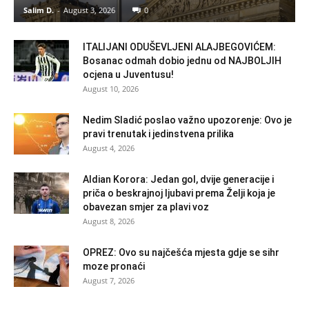
Salim D.
-
August 3, 2026
0
ITALIJANI ODUŠEVLJENI ALAJBEGOVIĆEM:
Bosanac odmah dobio jednu od NAJBOLJIH
ocjena u Juventusu!
August 10, 2026
Nedim Sladić poslao važno upozorenje: Ovo je
pravi trenutak i jedinstvena prilika
August 4, 2026
Aldian Korora: Jedan gol, dvije generacije i
priča o beskrajnoj ljubavi prema Želji koja je
obavezan smjer za plavi voz
August 8, 2026
OPREZ: Ovo su najčešća mjesta gdje se sihr
moze pronaći
August 7, 2026