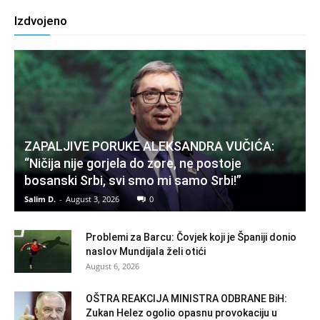
Izdvojeno
ZAPALJIVE PORUKE ALEKSANDRA VUČIĆA:
“Ničija nije gorjela do zore, ne postoje
bosanski Srbi, svi smo mi samo Srbi!”
Salim D.
-
August 3, 2026
0
Problemi za Barcu: Čovjek koji je Španiji donio
naslov Mundijala želi otići
August 6, 2026
OŠTRA REAKCIJA MINISTRA ODBRANE BiH:
Zukan Helez ogolio opasnu provokaciju u