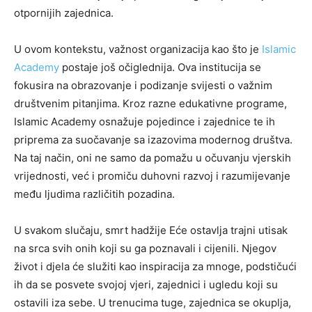
otpornijih zajednica.
U ovom kontekstu, važnost organizacija kao što je
Islamic
Academy
postaje još očiglednija. Ova institucija se
fokusira na obrazovanje i podizanje svijesti o važnim
društvenim pitanjima. Kroz razne edukativne programe,
Islamic Academy osnažuje pojedince i zajednice te ih
priprema za suočavanje sa izazovima modernog društva.
Na taj način, oni ne samo da pomažu u očuvanju vjerskih
vrijednosti, već i promiču duhovni razvoj i razumijevanje
među ljudima različitih pozadina.
U svakom slučaju, smrt hadžije Eće ostavlja trajni utisak
na srca svih onih koji su ga poznavali i cijenili. Njegov
život i djela će služiti kao inspiracija za mnoge, podstičući
ih da se posvete svojoj vjeri, zajednici i ugledu koji su
ostavili iza sebe. U trenucima tuge, zajednica se okuplja,