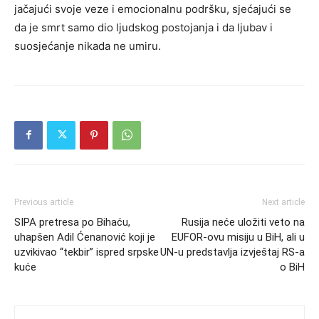
jačajući svoje veze i emocionalnu podršku, sjećajući se
da je smrt samo dio ljudskog postojanja i da ljubav i
suosjećanje nikada ne umiru.
Previous article
Next article
SIPA pretresa po Bihaću,
Rusija neće uložiti veto na
uhapšen Adil Ćenanović koji je
EUFOR-ovu misiju u BiH, ali u
uzvikivao “tekbir” ispred srpske
UN-u predstavlja izvještaj RS-a
kuće
o BiH