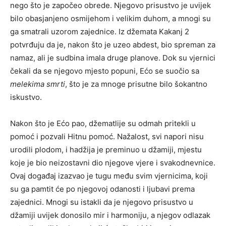
nego što je započeo obrede. Njegovo prisustvo je uvijek
bilo obasjanjeno osmijehom i velikim duhom, a mnogi su
ga smatrali uzorom zajednice. Iz džemata Kakanj 2
potvrđuju da je, nakon što je uzeo abdest, bio spreman za
namaz, ali je sudbina imala druge planove. Dok su vjernici
čekali da se njegovo mjesto popuni, Ećo se suočio sa
melekima smrti
, što je za mnoge prisutne bilo šokantno
iskustvo.
Nakon što je Ećo pao, džematlije su odmah pritekli u
pomoć i pozvali Hitnu pomoć. Nažalost, svi napori nisu
urodili plodom, i hadžija je preminuo u džamiji, mjestu
koje je bio neizostavni dio njegove vjere i svakodnevnice.
Ovaj događaj izazvao je tugu među svim vjernicima, koji
su ga pamtit će po njegovoj odanosti i ljubavi prema
zajednici. Mnogi su istakli da je njegovo prisustvo u
džamiji uvijek donosilo mir i harmoniju, a njegov odlazak