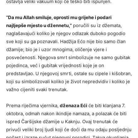
ostavlja veliki vakuum koji će teško biti ispunjen.
“Da mu Allah smiluje, oprosti mu grijehe i podari
najljepše mjesto u džennetu,”
poručili su iz džemata,
naglašavajući koliko je njegov odlazak duboko pogodio
sve koji su ga poznavali. Hadžija Ećo nije bio samo član
džamije; bio je i uzor mnogima, oličenje vjere i
posvećenosti. Njegova smrt simbolizuje ne samo gubitak
pojedinca, već i gubitak vrijednosti koje je on
predstavljao. U njegovoj smrti, ostale su cipele i kišobran,
koji su simbolizovali koliko je život nepredvidiv i koliko je
važno cijeniti svaki trenutak.
Prema riječima vjernika,
dženaza Eći
će biti klanjana 7.
oktobra, odmah nakon ikindije namaza, a polazak će biti
ispred Čaršijske džamije u Kaknju. Ovaj trenutak će
privući veliki broj ljudi koji će doći da mu odaju posljednju
počast i izraze sućut njegovoj porodici. Takva okupljanja