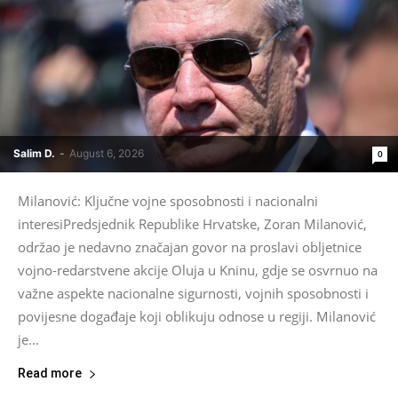
Salim D.
-
August 6, 2026
0
Milanović: Ključne vojne sposobnosti i nacionalni
interesiPredsjednik Republike Hrvatske, Zoran Milanović,
održao je nedavno značajan govor na proslavi obljetnice
vojno-redarstvene akcije Oluja u Kninu, gdje se osvrnuo na
važne aspekte nacionalne sigurnosti, vojnih sposobnosti i
povijesne događaje koji oblikuju odnose u regiji. Milanović
je...
Read more