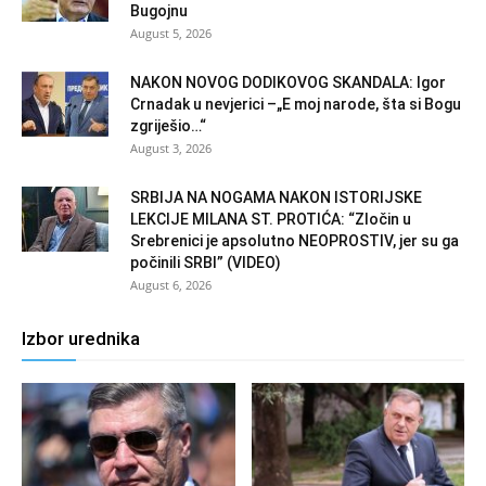
Bugojnu
August 5, 2026
NAKON NOVOG DODIKOVOG SKANDALA: Igor
Crnadak u nevjerici –„E moj narode, šta si Bogu
zgriješio…“
August 3, 2026
SRBIJA NA NOGAMA NAKON ISTORIJSKE
LEKCIJE MILANA ST. PROTIĆA: “Zločin u
Srebrenici je apsolutno NEOPROSTIV, jer su ga
počinili SRBI” (VIDEO)
August 6, 2026
Izbor urednika