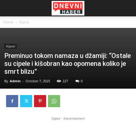
Home
Vijesti
Vijesti
Preminuo tokom namaza u džamiji: “Ostale
su cipele i kišobran kao opomena koliko je
smrt blizu”
By
Admin
-
October 7, 2025
227
0
Oglasi - Advertisement