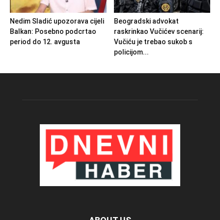
Nedim Sladić upozorava cijeli
Beogradski advokat
Balkan: Posebno podcrtao
raskrinkao Vučićev scenarij:
period do 12. avgusta
Vučiću je trebao sukob s
policijom...