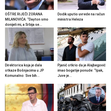
OŠTRE RIJEČI ZORANA
Dodik uputio uvrede na račun
MILANOVIĆA: “Dayton smo
ministra Heleza
donijeli mi, a Srbija se...
Direktorica koja je dala
Pjanić otkrio da je Alajbegović
otkaze Bošnjacima u JP
imao bogatije ponude: “Ipak,
Komunalno: Sve bih...
Juve je...