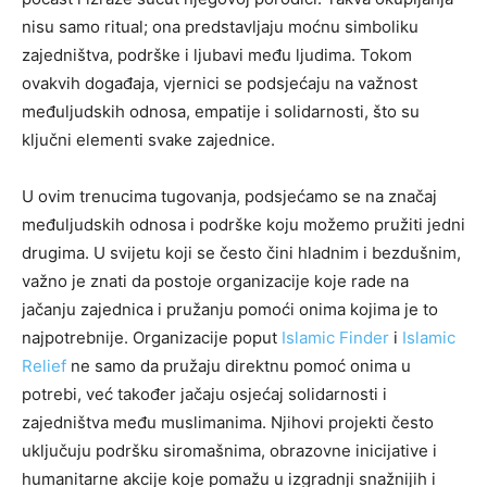
nisu samo ritual; ona predstavljaju moćnu simboliku
zajedništva, podrške i ljubavi među ljudima. Tokom
ovakvih događaja, vjernici se podsjećaju na važnost
međuljudskih odnosa, empatije i solidarnosti, što su
ključni elementi svake zajednice.
U ovim trenucima tugovanja, podsjećamo se na značaj
međuljudskih odnosa i podrške koju možemo pružiti jedni
drugima. U svijetu koji se često čini hladnim i bezdušnim,
važno je znati da postoje organizacije koje rade na
jačanju zajednica i pružanju pomoći onima kojima je to
najpotrebnije. Organizacije poput
Islamic Finder
i
Islamic
Relief
ne samo da pružaju direktnu pomoć onima u
potrebi, već također jačaju osjećaj solidarnosti i
zajedništva među muslimanima. Njihovi projekti često
uključuju podršku siromašnima, obrazovne inicijative i
humanitarne akcije koje pomažu u izgradnji snažnijih i