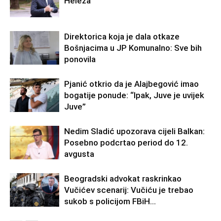
Heleza
Direktorica koja je dala otkaze
Bošnjacima u JP Komunalno: Sve bih
ponovila
Pjanić otkrio da je Alajbegović imao
bogatije ponude: “Ipak, Juve je uvijek
Juve”
Nedim Sladić upozorava cijeli Balkan:
Posebno podcrtao period do 12.
avgusta
Beogradski advokat raskrinkao
Vučićev scenarij: Vučiću je trebao
sukob s policijom FBiH…