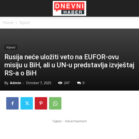
Home
Vijesti
Vijesti
Rusija neće uložiti veto na EUFOR-ovu
misiju u BiH, ali u UN-u predstavlja izvještaj
RS-a o BiH
By
Admin
-
October 7, 2025
247
0
Oglasi - Advertisement