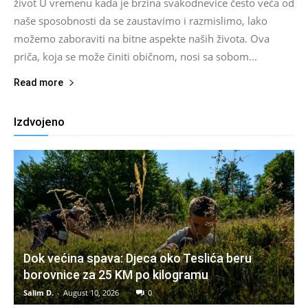
život U vremenu kada je brzina svakodnevice često veća od
naše sposobnosti da se zaustavimo i razmislimo, lako
možemo zaboraviti na bitne aspekte naših života. Ova
priča, koja se može činiti običnom, nosi sa sobom...
Read more
Izdvojeno
Dok većina spava: Djeca oko Teslića beru
borovnice za 25 KM po kilogramu
Salim D.
-
August 10, 2026
0