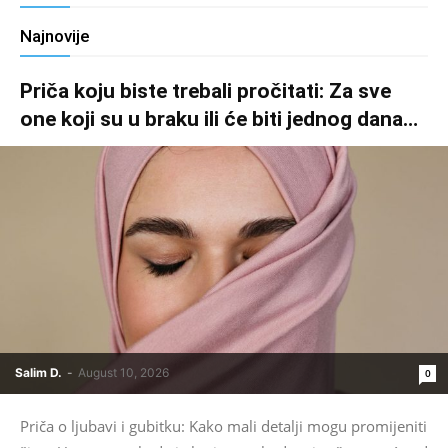
Najnovije
Priča koju biste trebali pročitati: Za sve
one koji su u braku ili će biti jednog dana…
Salim D.
-
August 10, 2026
0
Priča o ljubavi i gubitku: Kako mali detalji mogu promijeniti