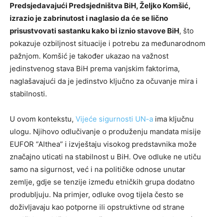
Predsjedavajući Predsjedništva BiH, Željko Komšić,
izrazio je zabrinutost i naglasio da će se lično
prisustvovati sastanku kako bi iznio stavove BiH
, što
pokazuje ozbiljnost situacije i potrebu za međunarodnom
pažnjom. Komšić je također ukazao na važnost
jedinstvenog stava BiH prema vanjskim faktorima,
naglašavajući da je jedinstvo ključno za očuvanje mira i
stabilnosti.
U ovom kontekstu,
Vijeće sigurnosti UN-a
ima ključnu
ulogu. Njihovo odlučivanje o produženju mandata misije
EUFOR “Althea” i izvještaju visokog predstavnika može
značajno uticati na stabilnost u BiH. Ove odluke ne utiču
samo na sigurnost, već i na političke odnose unutar
zemlje, gdje se tenzije između etničkih grupa dodatno
produbljuju. Na primjer, odluke ovog tijela često se
doživljavaju kao potporne ili opstruktivne od strane