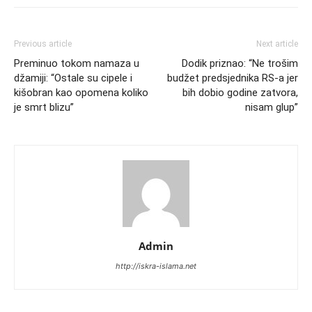
Previous article
Next article
Preminuo tokom namaza u
Dodik priznao: “Ne trošim
džamiji: “Ostale su cipele i
budžet predsjednika RS-a jer
kišobran kao opomena koliko
bih dobio godine zatvora,
je smrt blizu”
nisam glup”
Admin
http://iskra-islama.net