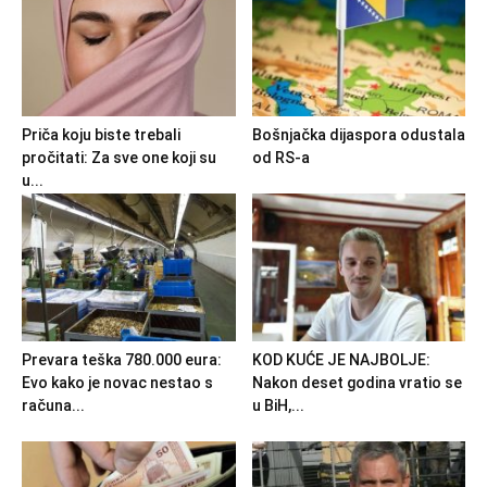
Priča koju biste trebali
Bošnjačka dijaspora odustala
pročitati: Za sve one koji su
od RS-a
u...
Prevara teška 780.000 eura:
KOD KUĆE JE NAJBOLJE:
Evo kako je novac nestao s
Nakon deset godina vratio se
računa...
u BiH,...