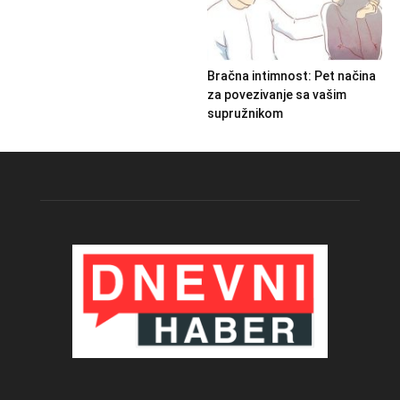
Bračna intimnost: Pet načina
za povezivanje sa vašim
supružnikom