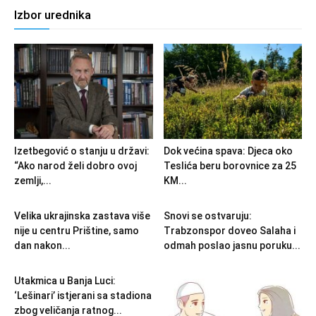
Izbor urednika
Izetbegović o stanju u državi:
Dok većina spava: Djeca oko
“Ako narod želi dobro ovoj
Teslića beru borovnice za 25
zemlji,...
KM...
Velika ukrajinska zastava više
Snovi se ostvaruju:
nije u centru Prištine, samo
Trabzonspor doveo Salaha i
dan nakon...
odmah poslao jasnu poruku...
Utakmica u Banja Luci:
‘Lešinari’ istjerani sa stadiona
zbog veličanja ratnog...