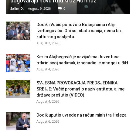
dogovaraju novu rutu kroz Hormuz
Salim D.
-
August 9, 2026
0
Dodik i Vučić ponovo o Bošnjacima i Aliji
Izetbegoviću: Oni su mlada nacija, nema bh.
kulturnog nasljeđa
August 3, 2026
Kerim Alajbegović je navijačima Juventusa
otkrio svoj nadimak, iznenadio je mnoge i u BiH
August 4, 2026
SVJESNA PROVOKACIJA PREDSJEDNIKA
SRBIJE: Vučić promašio naziv entiteta, a ime
države prešutio (VIDEO)
August 4, 2026
Dodik uputio uvrede na račun ministra Heleza
August 6, 2026