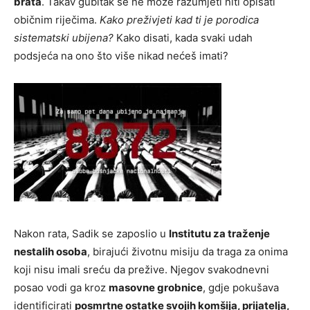
brata
. Takav gubitak se ne može razumjeti niti opisati
običnim riječima.
Kako preživjeti kad ti je porodica
sistematski ubijena?
Kako disati, kada svaki udah
podsjeća na ono što više nikad nećeš imati?
Nakon rata, Sadik se zaposlio u
Institutu za traženje
nestalih osoba
, birajući životnu misiju da traga za onima
koji nisu imali sreću da prežive. Njegov svakodnevni
posao vodi ga kroz
masovne grobnice
, gdje pokušava
identificirati
posmrtne ostatke svojih komšija, prijatelja,