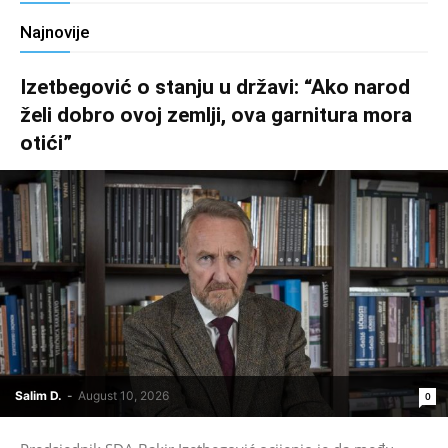
Najnovije
Izetbegović o stanju u državi: “Ako narod
želi dobro ovoj zemlji, ova garnitura mora
otići”
Salim D.
-
August 10, 2026
0