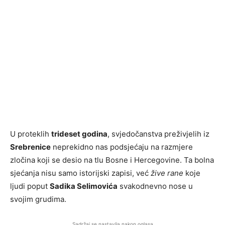
U proteklih
trideset godina
, svjedočanstva preživjelih iz
Srebrenice
neprekidno nas podsjećaju na razmjere
zločina koji se desio na tlu Bosne i Hercegovine. Ta bolna
sjećanja nisu samo istorijski zapisi, već
žive rane
koje
ljudi poput
Sadika Selimovića
svakodnevno nose u
svojim grudima.
Sadržaj se nastavlja nakon oglasa