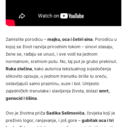
Zamislite porodicu –
majku, oca i četiri sina
. Porodicu u
kojoj se život razvija prirodnim tokom – sinovi stasaju,
žene se, rađaju se unuci, i sve vodi ka jednom
normalnom, sretnom putu. No, taj put je grubo prekinut.
Ruka zločina
, kako autorica tekstualnog svjedočenja
slikovito opisuje,
u jednom trenutku briše tu sreću
,
ostavljajući samo prazninu, suze i bol. Umjesto
zajedničkih trenutaka i slavljenja života, dolazi
smrt,
genocid i tišina
.
Ovo je životna priča
Sadika Selimovića
, čovjeka koji je
preživio logor, ranjavanje, i još gore –
gubitak oca i tri