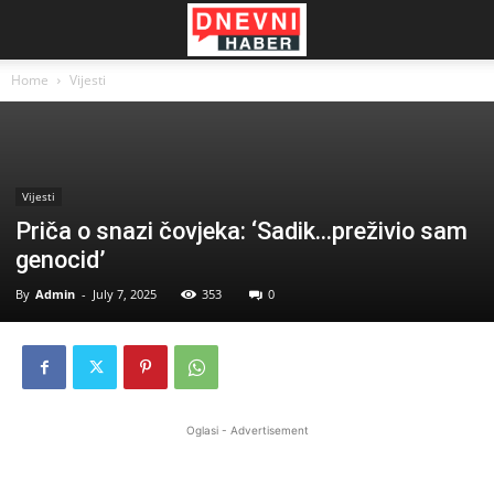
Home
Vijesti
Vijesti
Priča o snazi čovjeka: ‘Sadik…preživio sam
genocid’
By
Admin
-
July 7, 2025
353
0
Oglasi - Advertisement