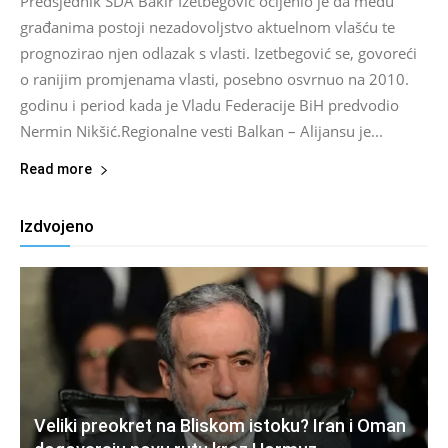
Predsjednik SDA Bakir Izetbegović ocijenio je da među
građanima postoji nezadovoljstvo aktuelnom vlašću te
prognozirao njen odlazak s vlasti. Izetbegović se, govoreći
o ranijim promjenama vlasti, posebno osvrnuo na 2010.
godinu i period kada je Vladu Federacije BiH predvodio
Nermin Nikšić.Regionalne vesti Balkan – Alijansu je...
Read more
Izdvojeno
Veliki preokret na Bliskom istoku? Iran i Oman