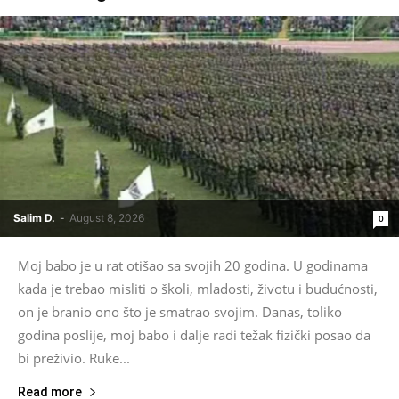
Salim D.
-
August 8, 2026
0
Moj babo je u rat otišao sa svojih 20 godina. U godinama
kada je trebao misliti o školi, mladosti, životu i budućnosti,
on je branio ono što je smatrao svojim. Danas, toliko
godina poslije, moj babo i dalje radi težak fizički posao da
bi preživio. Ruke...
Read more