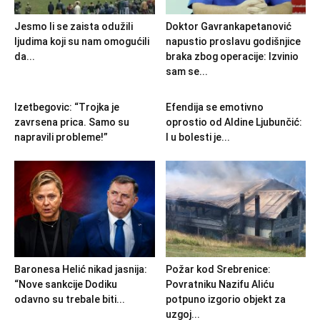
Jesmo li se zaista odužili
Doktor Gavrankapetanović
ljudima koji su nam omogućili
napustio proslavu godišnjice
da...
braka zbog operacije: Izvinio
sam se...
Izetbegovic: “Trojka je
Efendija se emotivno
zavrsena prica. Samo su
oprostio od Aldine Ljubunčić:
napravili probleme!”
I u bolesti je...
Baronesa Helić nikad jasnija:
Požar kod Srebrenice:
“Nove sankcije Dodiku
Povratniku Nazifu Aliću
odavno su trebale biti...
potpuno izgorio objekt za
uzgoj...