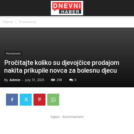
Home
Humanost
Humanost
Pročitajte koliko su djevojčice prodajom
nakita prikupile novca za bolesnu djecu
By
Admin
-
July 31, 2025
298
0
Oglasi - Advertisement