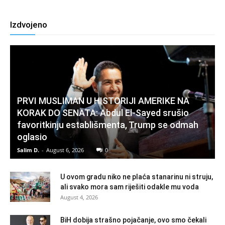
Izdvojeno
PRVI MUSLIMAN U HISTORIJI AMERIKE NA
KORAK DO SENATA: Abdul El-Sayed srušio
favoritkinju establišmenta, Trump se odmah
oglasio
Salim D.
-
August 6, 2026
0
U ovom gradu niko ne plaća stanarinu ni struju,
ali svako mora sam riješiti odakle mu voda
August 4, 2026
BiH dobija strašno pojačanje, ovo smo čekali