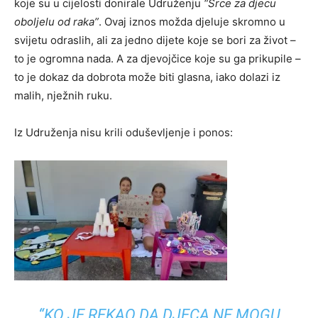
koje su u cijelosti donirale Udruženju
“Srce za djecu
oboljelu od raka”
. Ovaj iznos možda djeluje skromno u
svijetu odraslih, ali za jedno dijete koje se bori za život –
to je ogromna nada. A za djevojčice koje su ga prikupile –
to je dokaz da dobrota može biti glasna, iako dolazi iz
malih, nježnih ruku.
Iz Udruženja nisu krili oduševljenje i ponos:
“KO JE REKAO DA DJECA NE MOGU