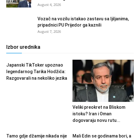
August 4, 2026
Vozač na vozilu istakao zastavu sa ljiljanima,
pripadnici PU Prijedor ga kaznili
August 7, 2026
Izbor urednika
Japanski TikToker upoznao
legendarnog Tarika Hodžića:
Razgovarali na nekoliko jezika
Veliki preokret na Bliskom
istoku? Iran i Oman
dogovaraju novu rutu...
Tamo gdje džamije nikada nije
Mali Edin se godinama bori, a