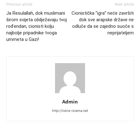
Previous article
Next article
Ja Resulallah, dok muslimani
Cionistička ”igra” neće završiti
širom svijeta obilježavaju tvoj
dok sve arapske države ne
rođendan, cionisti kolju
odluče da se zajedno suoče s
najbolje pripadnike tvoga
neprijateljem
ummeta u Gazi!
Admin
http://iskra-islama.net