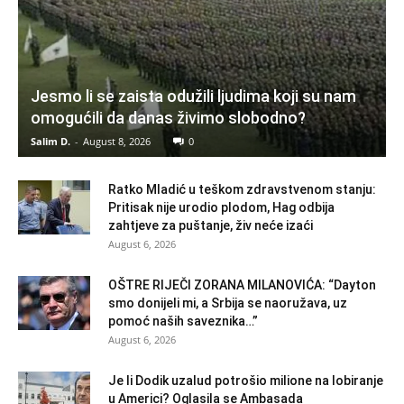
Jesmo li se zaista odužili ljudima koji su nam
omogućili da danas živimo slobodno?
Salim D.
-
August 8, 2026
0
Ratko Mladić u teškom zdravstvenom stanju:
Pritisak nije urodio plodom, Hag odbija
zahtjeve za puštanje, živ neće izaći
August 6, 2026
OŠTRE RIJEČI ZORANA MILANOVIĆA: “Dayton
smo donijeli mi, a Srbija se naoružava, uz
pomoć naših saveznika…”
August 6, 2026
Je li Dodik uzalud potrošio milione na lobiranje
u Americi? Oglasila se Ambasada