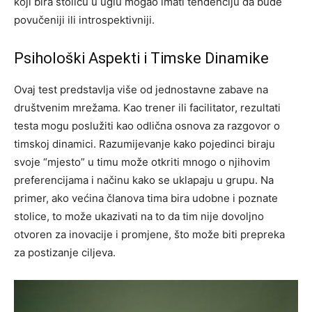
koji bira stolicu u uglu mogao imati tendenciju da bude
povučeniji ili introspektivniji.
Psihološki Aspekti i Timske Dinamike
Ovaj test predstavlja više od jednostavne zabave na
društvenim mrežama. Kao trener ili facilitator, rezultati
testa mogu poslužiti kao odlična osnova za razgovor o
timskoj dinamici. Razumijevanje kako pojedinci biraju
svoje “mjesto” u timu može otkriti mnogo o njihovim
preferencijama i načinu kako se uklapaju u grupu. Na
primer, ako većina članova tima bira udobne i poznate
stolice, to može ukazivati na to da tim nije dovoljno
otvoren za inovacije i promjene, što može biti prepreka
za postizanje ciljeva.