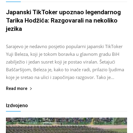
Japanski TikToker upoznao legendarnog
Tarika Hodžića: Razgovarali na nekoliko
jezika
Salim D.
-
August 9, 2026
0
Sarajevo je nedavno posjetio popularni japanski TikToker
Yuji Beleza, koji je tokom boravka u glavnom gradu BiH
zabilježio i jedan susret koji je postao viralan. Šetajući
Baščaršijom, Beleza je, kako to inače radi, prilazio ljudima
koje je sretao na ulici i započinjao razgovor. Tako je...
Read more
Izdvojeno