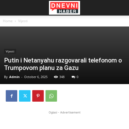
Home
Vijesti
Vijesti
Putin i Netanyahu razgovarali telefonom o
Trumpovom planu za Gazu
By
Admin
-
October 6, 2025
348
0
Oglasi - Advertisement