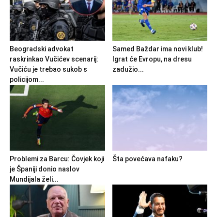
Beogradski advokat
Samed Baždar ima novi klub!
raskrinkao Vučićev scenarij:
Igrat će Evropu, na dresu
Vučiću je trebao sukob s
zadužio...
policijom...
Problemi za Barcu: Čovjek koji
Šta povećava nafaku?
je Španiji donio naslov
Mundijala želi...