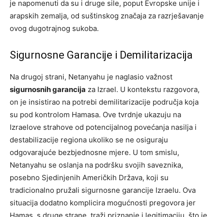
je napomenuti da su i druge sile, poput Evropske unije i
arapskih zemalja, od suštinskog značaja za razrješavanje
ovog dugotrajnog sukoba.
Sigurnosne Garancije i Demilitarizacija
Na drugoj strani, Netanyahu je naglasio važnost
sigurnosnih garancija
za Izrael. U kontekstu razgovora,
on je insistirao na potrebi demilitarizacije područja koja
su pod kontrolom Hamasa. Ove tvrdnje ukazuju na
Izraelove strahove od potencijalnog povećanja nasilja i
destabilizacije regiona ukoliko se ne osiguraju
odgovarajuće bezbjednosne mjere. U tom smislu,
Netanyahu se oslanja na podršku svojih saveznika,
posebno Sjedinjenih Američkih Država, koji su
tradicionalno pružali sigurnosne garancije Izraelu. Ova
situacija dodatno komplicira mogućnosti pregovora jer
Hamas, s druge strane, traži priznanje i legitimaciju, što je