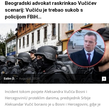
Beogradski advokat raskrinkao Vučićev
scenarij: Vučiću je trebao sukob s
policijom FBiH…
Salim D.
-
August 6, 2026
0
Incident tokom posjete Aleksandra Vučića Bosni i
HercegoviniU proteklim danima, predsjednik Srbije
Aleksandar Vučić boravio je u Bosni i Hercegovini, gdje je