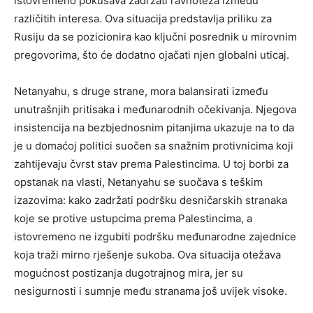
istovremeno pokušava zadržati ravnoteža između
različitih interesa. Ova situacija predstavlja priliku za
Rusiju da se pozicionira kao ključni posrednik u mirovnim
pregovorima, što će dodatno ojačati njen globalni uticaj.
Netanyahu, s druge strane, mora balansirati između
unutrašnjih pritisaka i međunarodnih očekivanja. Njegova
insistencija na bezbjednosnim pitanjima ukazuje na to da
je u domaćoj politici suočen sa snažnim protivnicima koji
zahtijevaju čvrst stav prema Palestincima. U toj borbi za
opstanak na vlasti, Netanyahu se suočava s teškim
izazovima: kako zadržati podršku desničarskih stranaka
koje se protive ustupcima prema Palestincima, a
istovremeno ne izgubiti podršku međunarodne zajednice
koja traži mirno rješenje sukoba. Ova situacija otežava
mogućnost postizanja dugotrajnog mira, jer su
nesigurnosti i sumnje među stranama još uvijek visoke.