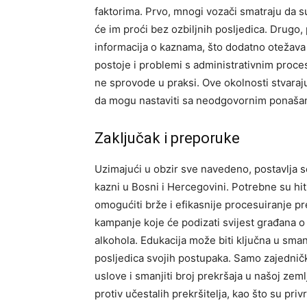
faktorima. Prvo, mnogi vozači smatraju da s
će im proći bez ozbiljnih posljedica.
Drugo, 
informacija o kaznama, što dodatno otežava
postoje i problemi s administrativnim proce
ne sprovode u praksi.
Ove okolnosti stvaraj
da mogu nastaviti sa neodgovornim ponašan
Zaključak i preporuke
Uzimajući u obzir sve navedeno, postavlja s
kazni u Bosni i Hercegovini. Potrebne su h
omogućiti brže i efikasnije procesuiranje pr
kampanje koje će podizati svijest građana o
alkohola. Edukacija može biti ključna u smanj
posljedica svojih postupaka.
Samo zajedničk
uslove i smanjiti broj prekršaja u našoj zemlj
protiv učestalih prekršitelja, kao što su pr