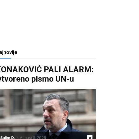
ajnovije
KONAKOVIĆ PALI ALARM:
tvoreno pismo UN-u
Salim D.
-
August 8, 2026
0