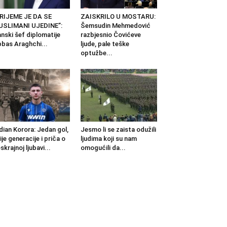
RIJEME JE DA SE
ZAISKRILO U MOSTARU:
USLIMANI UJEDINE”:
Šemsudin Mehmedović
anski šef diplomatije
razbjesnio Čovićeve
bas Araghchi...
ljude, pale teške
optužbe...
dian Korora: Jedan gol,
Jesmo li se zaista odužili
ije generacije i priča o
ljudima koji su nam
skrajnoj ljubavi...
omogućili da...