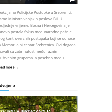
akcija na Policijske Postupke u Srebrenici:
ismo Ministra vanjskih poslova BiHU
sljednje vrijeme, Bosna i Hercegovina je
onovo postala fokus međunarodne pažnje
bog kontroverznih postupaka koji se odnose
a Memorijalni centar Srebrenica. Ovi događaji
zazvali su zabrinutost među raznim
ruštvenim grupama, a posebno među...
ead more
zdvojeno
SVJESNA PROVOKACIJA