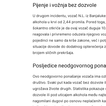
Pijenje i vožnja bez dozvole
U drugom incidentu, vozač N.L. iz Banjaluke
alkohola u krvi od 2,44 promila. Pored tog
šokantno otkriće je da ovaj vozač duguje 10
reagovala i privremeno oduzela njegovo voz
pojedinci ne samo da krše zakone, već i pot
situacije dovode do dodatnog opterećenja za 
brojem sličnih prekršaja.
Posljedice neodgovornog pona
Ovo neodgovorno ponašanje vozača ima ozbilj
društvo. Svaki put kada vozač bez dozvole i
ugrožava živote drugih. Statistika pokazuje
dozvole ili pod uticajem alkohola među najt
nagomilani dugovi po osnovu neplaćenih kaz