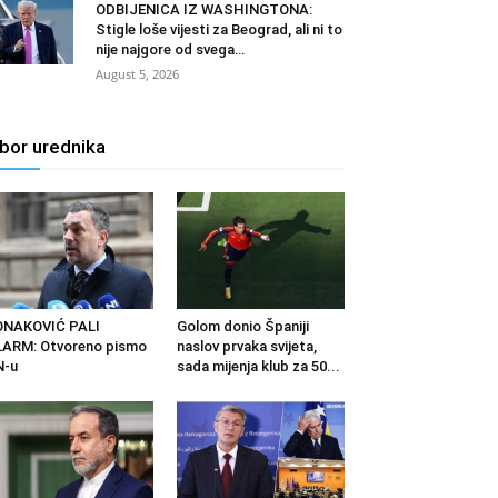
ODBIJENICA IZ WASHINGTONA:
Stigle loše vijesti za Beograd, ali ni to
nije najgore od svega…
August 5, 2026
zbor urednika
ONAKOVIĆ PALI
Golom donio Španiji
ARM: Otvoreno pismo
naslov prvaka svijeta,
N-u
sada mijenja klub za 50...