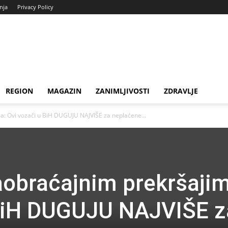
enja
Privacy Policy
REGION
MAGAZIN
ZANIMLJIVOSTI
ZDRAVLJE
a: Ovi vozači u BiH DUGUJU NAJVIŠE za neplaćene...
aobraćajnim prekršaji
 BiH DUGUJU NAJVIŠE z