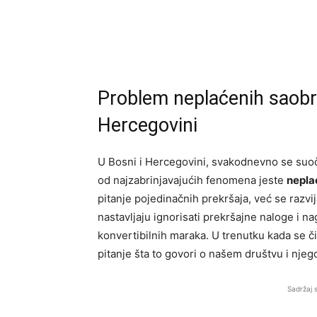
Problem neplaćenih saobra
Hercegovini
U Bosni i Hercegovini, svakodnevno se suo
od najzabrinjavajućih fenomena jeste
nepla
pitanje pojedinačnih prekršaja, već se razvij
nastavljaju ignorisati prekršajne naloge i n
konvertibilnih maraka. U trenutku kada se či
pitanje šta to govori o našem društvu i nje
Sadržaj 