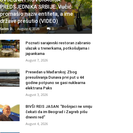
PREDSJEDNIKA SRBIJE: Vučić
promašio naziv entiteta, a ime
države prešutio (VIDEO)
Salim D.
-
August 4, 2026
0
Poznati sarajevski restoran zabranio
ulazak u trenerkama, potkošuljama i
japankama
August 7, 2026
Presedan u Mađarskoj: Zbog
presušivanja Dunava prvi put u 44
godine potpuno se gasi nuklearna
elektrana Paks
August 3, 2026
BIVŠI REIS JASAN: “Bošnjaci ne smiju
čekati da im Beograd i Zagreb pišu
dnevni red”
August 4, 2026