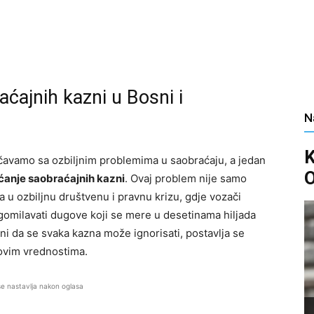
ćajnih kazni u Bosni i
N
čavamo sa ozbiljnim problemima u saobraćaju, a jedan
O
ćanje saobraćajnih kazni
. Ovaj problem nije samo
a u ozbiljnu društvenu i pravnu krizu, gdje vozači
agomilavati dugove koji se mere u desetinama hiljada
ni da se svaka kazna može ignorisati, postavlja se
govim vrednostima.
se nastavlja nakon oglasa