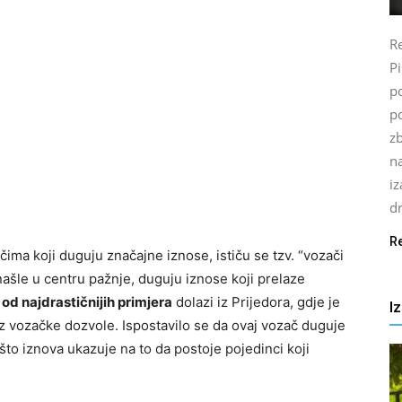
Re
P
po
p
z
n
i
d
R
ma koji duguju značajne iznose, ističu se tzv. “vozači
ašle u centru pažnje, duguju iznose koji prelaze
od najdrastičnijih primjera
dolazi iz Prijedora, gdje je
I
ez vozačke dozvole. Ispostavilo se da ovaj vozač duguje
to iznova ukazuje na to da postoje pojedinci koji