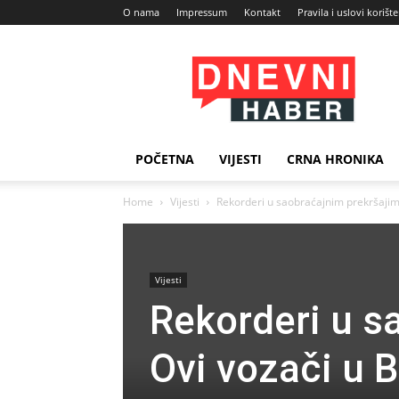
O nama
Impressum
Kontakt
Pravila i uslovi korišt
Dnevni
Haber
POČETNA
VIJESTI
CRNA HRONIKA
Home
Vijesti
Rekorderi u saobraćajnim prekršajim
Vijesti
Rekorderi u s
Ovi vozači u