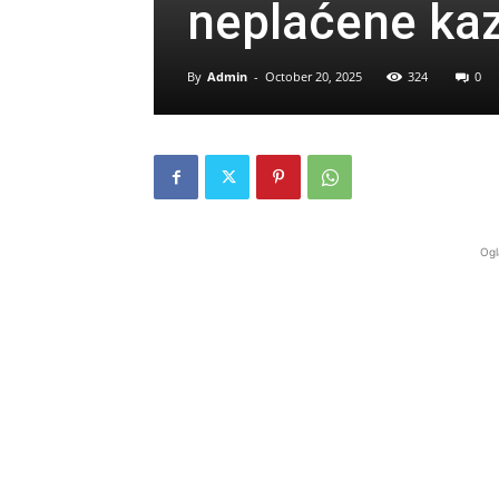
neplaćene ka
By
Admin
-
October 20, 2025
324
0
Ogl