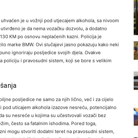
 uhvaćen je u vožnji pod utjecajem alkohola, sa nivoom
a, utvrđeno je da nema vozačku dozvolu, a dodatno
.130 KM po osnovu neplaćenih kazni. Policija je
ilo marke BMW. Ovi slučajevi jasno pokazuju kako neki
puno ignoriraju posljedice svojih djela. Ovakve
policiju i pravosudni sistem, koji se bore s velikim
šanja
ne posljedice ne samo za njih lično, već i za cijelo
li pod uticajem alkohola izazove nesreću, potencijalno
 da su nesreće u kojima su učestvovali vozači bez
ežim, često sa fatalnim ishodima. Pored toga,
ni mogu stvoriti dodatni teret na pravosudni sistem,