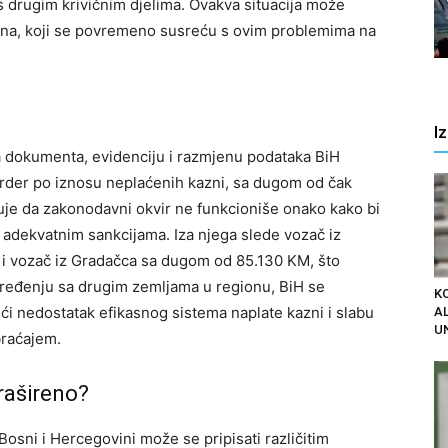
s drugim krivičnim djelima. Ovakva situacija može
na, koji se povremeno susreću s ovim problemima na
I
a dokumenta, evidenciju i razmjenu podataka BiH
order po iznosu neplaćenih kazni, sa dugom od čak
je da zakonodavni okvir ne funkcioniše onako kako bi
sa adekvatnim sankcijama.
Iza njega slede vozač iz
M i vozač iz Gradačca sa dugom od 85.130 KM, što
ređenju sa drugim zemljama u regionu, BiH se
K
ći nedostatak efikasnog sistema naplate kazni i slabu
AL
U
braćajem.
rašireno?
osni i Hercegovini može se pripisati različitim