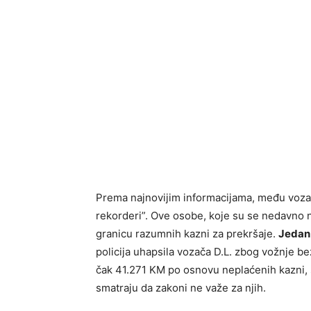
Prema najnovijim informacijama, među vozači
rekorderi”. Ove osobe, koje su se nedavno n
granicu razumnih kazni za prekršaje.
Jedan 
policija uhapsila vozača D.L. zbog vožnje b
čak 41.271 KM po osnovu neplaćenih kazni, š
smatraju da zakoni ne važe za njih.