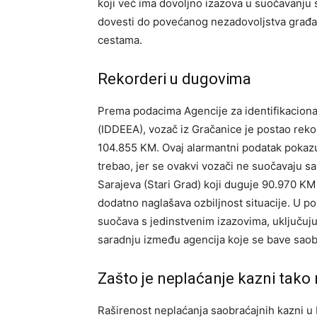
koji već ima dovoljno izazova u suočavanju 
dovesti do povećanog nezadovoljstva građa
cestama.
Rekorderi u dugovima
Prema podacima Agencije za identifikacion
(IDDEEA), vozač iz Gračanice je postao rek
104.855 KM. Ovaj alarmantni podatak pokazu
trebao, jer se ovakvi vozači ne suočavaju 
Sarajeva (Stari Grad) koji duguje 90.970 K
dodatno naglašava ozbiljnost situacije.
U po
suočava s jedinstvenim izazovima, uključuju
saradnju između agencija koje se bave sao
Zašto je neplaćanje kazni tako 
Raširenost neplaćanja saobraćajnih kazni u B