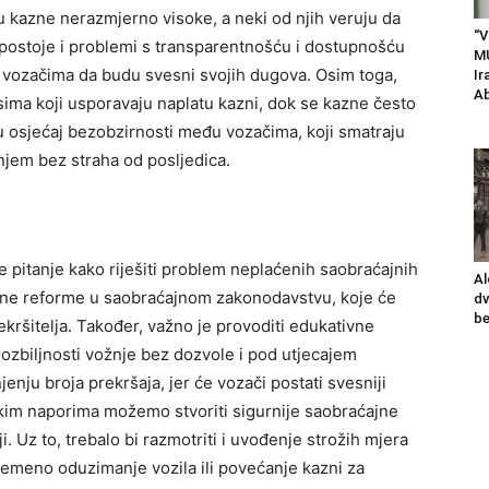
u kazne nerazmjerno visoke, a neki od njih veruju da
“V
postoje i problemi s transparentnošću i dostupnošću
M
 vozačima da budu svesni svojih dugova. Osim toga,
Ir
Ab
sima koji usporavaju naplatu kazni, dok se kazne često
u osjećaj bezobzirnosti među vozačima, koji smatraju
jem bez straha od posljedica.
e pitanje kako riješiti problem neplaćenih saobraćajnih
Al
itne reforme u saobraćajnom zakonodavstvu, koje će
dv
be
ekršitelja.
Također, važno je provoditi edukativne
 ozbiljnosti vožnje bez dozvole i pod utjecajem
enju broja prekršaja, jer će vozači postati svesniji
im naporima možemo stvoriti sigurnije saobraćajne
i. Uz to, trebalo bi razmotriti i uvođenje strožih mjera
ivremeno oduzimanje vozila ili povećanje kazni za