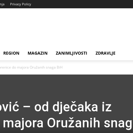
enja
Privacy Policy
REGION
MAGAZIN
ZANIMLJIVOSTI
ZDRAVLJE
ebrenice do majora Oružanih snaga BiH
vić – od dječaka iz
 majora Oružanih sna