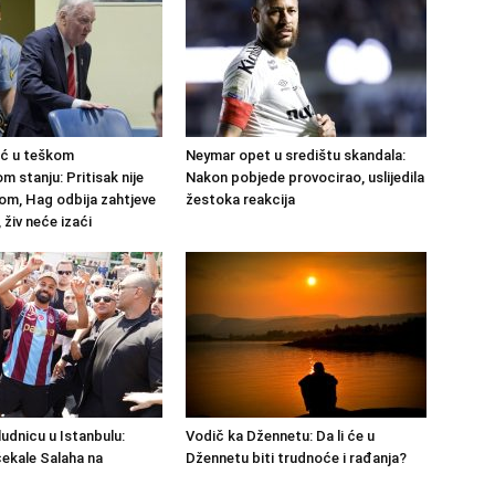
ić u teškom
Neymar opet u središtu skandala:
 stanju: Pritisak nije
Nakon pobjede provocirao, uslijedila
om, Hag odbija zahtjeve
žestoka reakcija
 živ neće izaći
ludnicu u Istanbulu:
Vodič ka Džennetu: Da li će u
ekale Salaha na
Džennetu biti trudnoće i rađanja?