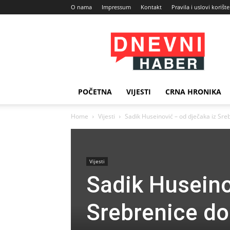
O nama
Impressum
Kontakt
Pravila i uslovi korišt
Dnevni
Haber
POČETNA
VIJESTI
CRNA HRONIKA
Home
Vijesti
Sadik Huseinović – od dječaka iz Sr
Vijesti
Sadik Huseino
Srebrenice do