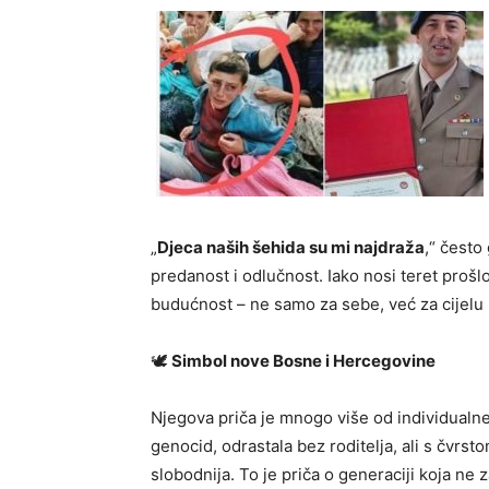
„
Djeca naših šehida su mi najdraža
,“ često
predanost i odlučnost. Iako nosi teret proš
budućnost – ne samo za sebe, već za cijelu 
🕊
Simbol nove Bosne i Hercegovine
Njegova priča je mnogo više od individualne 
genocid, odrastala bez roditelja, ali s čvrst
slobodnija. To je priča o generaciji koja ne z