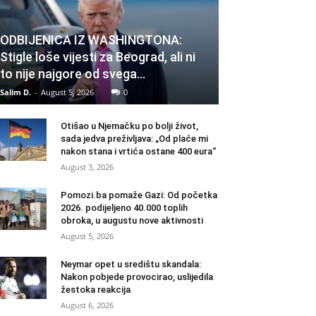
ODBIJENICA IZ WASHINGTONA:
Stigle loše vijesti za Beograd, ali ni
to nije najgore od svega…
Salim D.
-
August 5, 2026
0
Otišao u Njemačku po bolji život,
sada jedva preživljava: „Od plaće mi
nakon stana i vrtića ostane 400 eura“
August 3, 2026
Pomozi.ba pomaže Gazi: Od početka
2026. podijeljeno 40.000 toplih
obroka, u augustu nove aktivnosti
August 5, 2026
Neymar opet u središtu skandala:
Nakon pobjede provocirao, uslijedila
žestoka reakcija
August 6, 2026