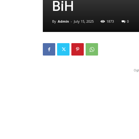
BiH
By
Admin
-
July 15, 2025
1873
0
Ogl