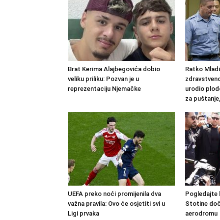
Brat Kerima Alajbegovića dobio
Ratko Mlad
veliku priliku: Pozvan je u
zdravstvenom
reprezentaciju Njemačke
urodio plod
za puštanje,
UEFA preko noći promijenila dva
Pogledajte 
važna pravila: Ovo će osjetiti svi u
Stotine doč
Ligi prvaka
aerodromu