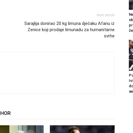
Ne
Next article
sk
Sarajlija donirao 20 kg limuna dječaku Afanu iz
pr
Zenice koji prodaje limunadu za humanitarne
že
svrhe
Po
Is
do
a
THOR