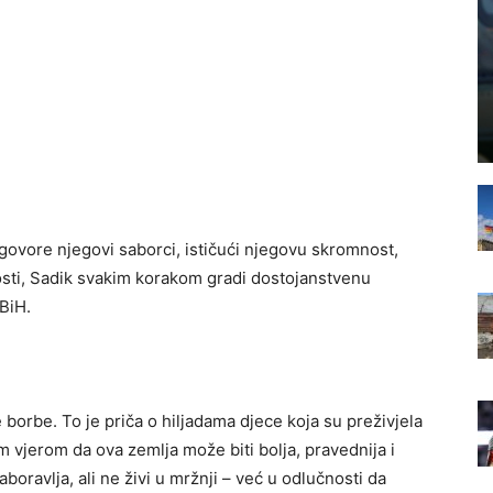
 govore njegovi saborci, ističući njegovu skromnost,
losti, Sadik svakim korakom gradi dostojanstvenu
BiH.
borbe. To je priča o hiljadama djece koja su preživjela
om vjerom da ova zemlja može biti bolja, pravednija i
aboravlja, ali ne živi u mržnji – već u odlučnosti da