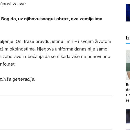
ćnost za sve.
Bog da, uz njihovu snagu i obraz, ova zemlja ima
I
ljenje. Oni traže pravdu, istinu i mir – i svojim životom
ajtežim okolnostima. Njegova uniforma danas nije samo
a zaboravu i obećanja da se nikada više ne ponovi ono
info.net
spiriše generacije.
Br
do
Po
re