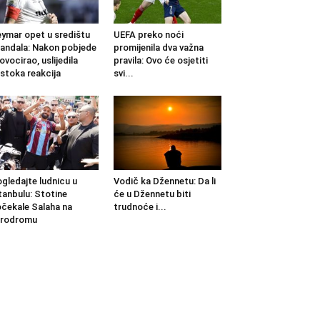
ymar opet u središtu
UEFA preko noći
andala: Nakon pobjede
promijenila dva važna
ovocirao, uslijedila
pravila: Ovo će osjetiti
stoka reakcija
svi...
gledajte ludnicu u
Vodič ka Džennetu: Da li
tanbulu: Stotine
će u Džennetu biti
čekale Salaha na
trudnoće i...
erodromu