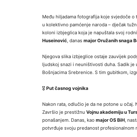
Među hiljadama fotografija koje svjedoče o 
u kolektivno pamćenje naroda – dječak tužnog
koloni izbjeglica koja je napuštala svoj rodn
Huseinović
, danas
major Oružanih snaga B
Njegova slika izbjeglice ostaje zauvijek pods
ljudskoj snazi i neuništivosti duha. Sadik je
Bošnjacima Srebrenice. S tim gubitkom, izgubi
🎖
Put časnog vojnika
Nakon rata, odlučio je da ne potone u očaj. Na
Završio je prestižnu
Vojnu akademiju u Tur
ponašanjem. Danas, kao
major OS BiH
, nas
potvrđuje svoju predanost profesionalnom ras