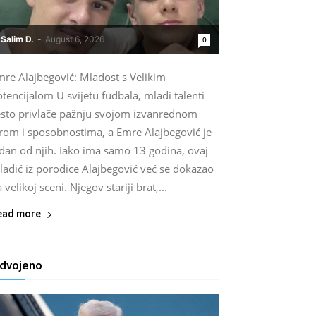
Salim D.
-
August 6, 2026
0
mre Alajbegović: Mladost s Velikim
tencijalom U svijetu fudbala, mladi talenti
esto privlače pažnju svojom izvanrednom
grom i sposobnostima, a Emre Alajbegović je
edan od njih. Iako ima samo 13 godina, ovaj
ladić iz porodice Alajbegović već se dokazao
 velikoj sceni. Njegov stariji brat,...
ead more
zdvojeno