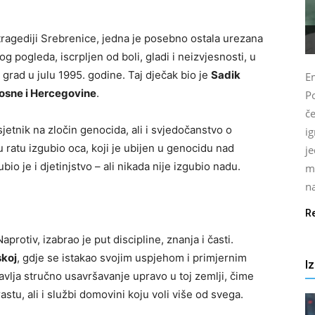
tragediji Srebrenice, jedna je posebno ostala urezana
 pogleda, iscrpljen od boli, gladi i neizvjesnosti, u
i grad u julu 1995. godine. Taj dječak bio je
Sadik
E
osne i Hercegovine
.
Po
č
jetnik na zločin genocida, ali i svjedočanstvo o
i
 u ratu izgubio oca, koji je ubijen u genocidu nad
j
o je i djetinjstvo – ali nikada nije izgubio nadu.
m
na
R
protiv, izabrao je put discipline, znanja i časti.
skoj
, gdje se istakao svojim uspjehom i primjernim
I
tavlja stručno usavršavanje upravo u toj zemlji, čime
tu, ali i službi domovini koju voli više od svega.