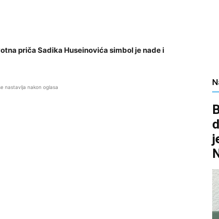
otna priča Sadika Huseinovića simbol je nade i
N
se nastavlja nakon oglasa
B
d
j