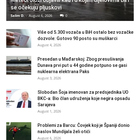
se očekuju pljuskovi
Salim D.
-
August 6, 2026
0
Više od 5.300 vozača u BiH ostalo bez vozačke
dozvole: Gotovo 90 posto su muškarci
August 4, 2026
Presedan u Mađarskoj: Zbog presušivanja
Dunava prvi put u 44 godine potpuno se gasi
nuklearna elektrana Paks
August 3, 2026
Slobodan Šoja imenovan za predsjednika UO
BKC-a: Bio član udruženja koje negira opsadu
Sarajeva
August 1, 2026
Problemi za Barcu: Čovjek koji je Španiji donio
naslov Mundijala želi otići
August 6, 2026