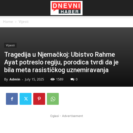
Home
Vijesti
Vijesti
Tragedija u Njemačkoj: Ubistvo Rahme
Ayat potreslo regiju, porodica tvrdi da je
bila meta rasističkog uznemiravanja
By
Admin
-
July 15, 2025
1589
0
Oglasi - Advertisement