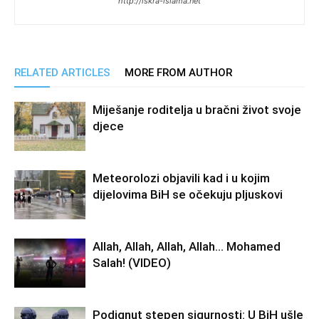
http://iskra-islama.net
RELATED ARTICLES
MORE FROM AUTHOR
Miješanje roditelja u bračni život svoje
djece
Meteorolozi objavili kad i u kojim
dijelovima BiH se očekuju pljuskovi
Allah, Allah, Allah, Allah… Mohamed
Salah! (VIDEO)
Podignut stepen sigurnosti: U BiH ušle