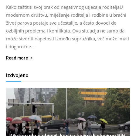
Kako zaštititi svoj brak od negativnog utjecaja roditeljaU
modernom društvu, miješanje roditelja i rodbine u bračni
život parova postaje sve učestalije, a često dovodi do
ozbiljnih problema i konflikata. Ova situacija ne samo da
može stvoriti napetosti između supružnika, već može imati
i dugoročne...
Read more
Izdvojeno
Meteorolozi objavili kad i u kojim dijelovima BiH