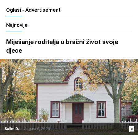
Oglasi - Advertisement
Najnovije
Miješanje roditelja u bračni život svoje
djece
Salim D.
-
August 6, 2026
0