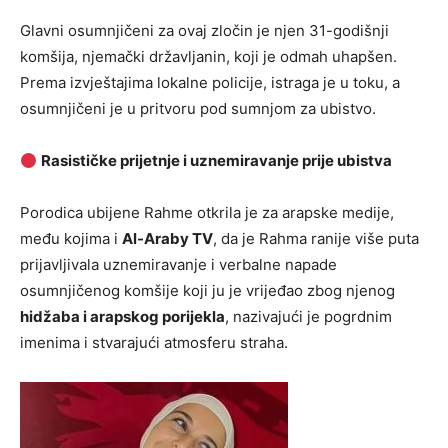
Glavni osumnjičeni za ovaj zločin je njen 31-godišnji
komšija, njemački državljanin, koji je odmah uhapšen.
Prema izvještajima lokalne policije, istraga je u toku, a
osumnjičeni je u pritvoru pod sumnjom za ubistvo.
Rasističke prijetnje i uznemiravanje prije ubistva
Porodica ubijene Rahme otkrila je za arapske medije,
među kojima i
Al-Araby TV
, da je Rahma ranije više puta
prijavljivala uznemiravanje i verbalne napade
osumnjičenog komšije koji ju je vrijeđao zbog njenog
hidžaba i arapskog porijekla
, nazivajući je pogrdnim
imenima i stvarajući atmosferu straha.