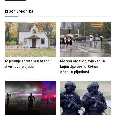
Izbor urednika
Miješanje roditelja u bračni
Meteorolozi objavili kad i u
život svoje djece
kojim dijelovima BiH se
očekuju pljuskovi