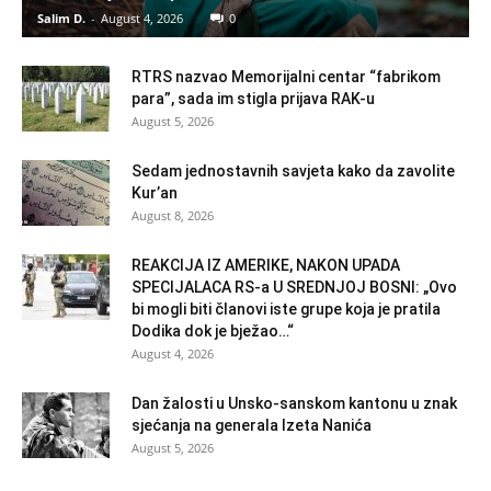
Salim D.
-
August 4, 2026
0
RTRS nazvao Memorijalni centar “fabrikom
para”, sada im stigla prijava RAK-u
August 5, 2026
Sedam jednostavnih savjeta kako da zavolite
Kur’an
August 8, 2026
REAKCIJA IZ AMERIKE, NAKON UPADA
SPECIJALACA RS-a U SREDNJOJ BOSNI: „Ovo
bi mogli biti članovi iste grupe koja je pratila
Dodika dok je bježao…“
August 4, 2026
Dan žalosti u Unsko-sanskom kantonu u znak
sjećanja na generala Izeta Nanića
August 5, 2026