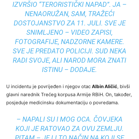
IZVRŠIO “TERORISTIČKI NAPAD”. JA –
NENAORUŽAN, SAM, TRAŽEĆI
DOSTOJANSTVO ZA 11. JULI. SVE JE
SNIMLJENO – VIDEO ZAPISI,
FOTOGRAFIJE, NADZORNE KAMERE.
SVE JE PREDATO POLICIJI. SUD NEKA
RADI SVOJE, ALI NAROD MORA ZNATI
ISTINU – DODAJE.
U incidentu je povrijeđen i njegov otac
Albin Aličić
, bivši
glavni narednik Trećeg korpusa Armije RBiH. On, također,
posjeduje medicinsku dokumentaciju o povredama.
– NAPALI SU I MOG OCA. ČOVJEKA
KOJI JE RATOVAO ZA OVU ZEMLJU.
PITAM – JE LI TO NAČIN NA KOJI SE