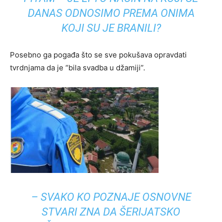
DANAS ODNOSIMO PREMA ONIMA
KOJI SU JE BRANILI?
Posebno ga pogađa što se sve pokušava opravdati
tvrdnjama da je “bila svadba u džamiji”.
– SVAKO KO POZNAJE OSNOVNE
STVARI ZNA DA ŠERIJATSKO