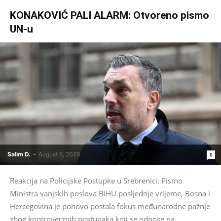
KONAKOVIĆ PALI ALARM: Otvoreno pismo
UN-u
Salim D.
-
August 8, 2026
0
Reakcija na Policijske Postupke u Srebrenici: Pismo
Ministra vanjskih poslova BiHU posljednje vrijeme, Bosna i
Hercegovina je ponovo postala fokus međunarodne pažnje
zbog kontroverznih postupaka koji se odnose na