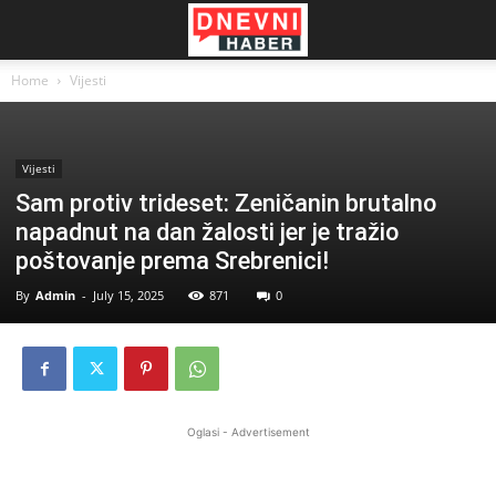
Home
Vijesti
Vijesti
Sam protiv trideset: Zeničanin brutalno
napadnut na dan žalosti jer je tražio
poštovanje prema Srebrenici!
By
Admin
-
July 15, 2025
871
0
Oglasi - Advertisement