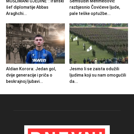
MUSLIMANI UJEDINE”: Iranski
Šemsudin Mehmedović
šef diplomatije Abbas
razbjesnio Čovićeve ljude,
Araghchi...
pale teške optužbe...
Aldian Korora: Jedan gol,
Jesmo li se zaista odužili
dvije generacije i priča o
ljudima koji su nam omogućili
beskrajnoj ljubavi...
da...