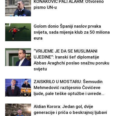
KONAKOVIĆ PALI ALARM: Otvoreno
pismo UN-u
Golom donio Španiji naslov prvaka
svijeta, sada mijenja klub za 50 miliona
eura
“VRIJEME JE DA SE MUSLIMANI
UJEDINE”: Iranski šef diplomatije
Abbas Araghchi poslao snažnu poruku
svijetu
ZAISKRILO U MOSTARU: Šemsudin
Mehmedović razbjesnio Čovićeve
ljude, pale teške optužbe i uvrede…
Aldian Korora: Jedan gol, dvije
generacije i priča o beskrajnoj ljubavi