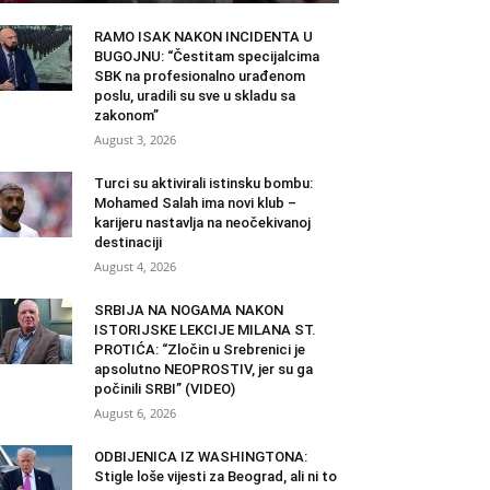
RAMO ISAK NAKON INCIDENTA U
BUGOJNU: “Čestitam specijalcima
SBK na profesionalno urađenom
poslu, uradili su sve u skladu sa
zakonom”
August 3, 2026
Turci su aktivirali istinsku bombu:
Mohamed Salah ima novi klub –
karijeru nastavlja na neočekivanoj
destinaciji
August 4, 2026
SRBIJA NA NOGAMA NAKON
ISTORIJSKE LEKCIJE MILANA ST.
PROTIĆA: “Zločin u Srebrenici je
apsolutno NEOPROSTIV, jer su ga
počinili SRBI” (VIDEO)
August 6, 2026
ODBIJENICA IZ WASHINGTONA:
Stigle loše vijesti za Beograd, ali ni to