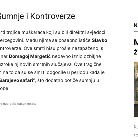
Sumnje i Kontroverze
N
ti trojice muškaraca koji su bili direktni svjedoci
 Hercegovini. Među njima se posebno ističe
Slavko
M
kontroverze. Ove smrti nisu prošle nezapaženo, s
ž
vinar
Domagoj Margetić
nedavno iznio ozbiljne
oke njihovih smrtnih slučajeva. Ove tragične
 na to da su se smrti dogodile u periodu kada je
Sarajevo safari“
, što dodatno potiče sumnju u
sobe.
se nastavlja nakon oglasa
Ka
r