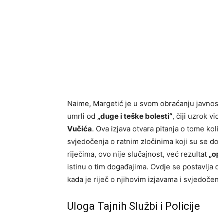
Naime, Margetić je u svom obraćanju javnosti
umrli od
„duge i teške bolesti“
, čiji uzrok 
Vučića
. Ova izjava otvara pitanja o tome kol
svjedočenja o ratnim zločinima koji su se 
riječima, ovo nije slučajnost, već rezultat
„o
istinu o tim događajima. Ovdje se postavlja d
kada je riječ o njihovim izjavama i svjedoče
Uloga Tajnih Službi i Policije