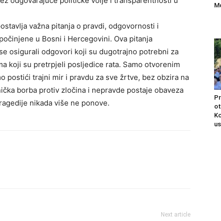
ez odgovarajuće političke volje i transparentnosti u
Mo
ostavlja važna pitanja o pravdi, odgovornosti i
počinjene u Bosni i Hercegovini. Ova pitanja
i se osigurali odgovori koji su dugotrajno potrebni za
 koji su pretrpjeli posljedice rata. Samo otvorenim
ostići trajni mir i pravdu za sve žrtve, bez obzira na
ička borba protiv zločina i nepravde postaje obaveza
Pr
tragedije nikada više ne ponove.
ot
Ko
us
Next article