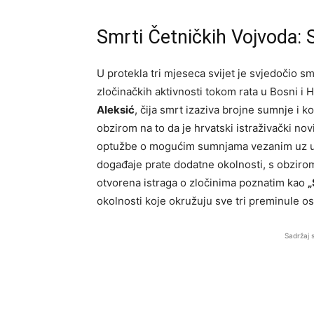
Smrti Četničkih Vojvoda: 
U protekla tri mjeseca svijet je svjedočio smr
zločinačkih aktivnosti tokom rata u Bosni i
Aleksić
, čija smrt izaziva brojne sumnje i 
obzirom na to da je hrvatski istraživački no
optužbe o mogućim sumnjama vezanim uz uzr
događaje prate dodatne okolnosti, s obzirom
otvorena istraga o zločinima poznatim kao
„
okolnosti koje okružuju sve tri preminule o
Sadržaj 