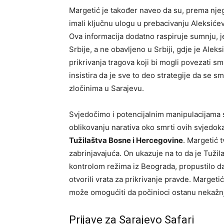
Margetić je također naveo da su, prema nje
imali ključnu ulogu u prebacivanju Aleksićev
Ova informacija dodatno raspiruje sumnju, jer
Srbije, a ne obavljeno u Srbiji, gdje je Aleks
prikrivanja tragova koji bi mogli povezati s
insistira da je sve to deo strategije da se s
zločinima u Sarajevu.
Svjedočimo i potencijalnim manipulacijama s
oblikovanju narativa oko smrti ovih svjedoka.
Tužilaštva Bosne i Hercegovine
. Margetić 
zabrinjavajuća. On ukazuje na to da je Tuži
kontrolom režima iz Beograda, propustilo da
otvorili vrata za prikrivanje pravde. Marget
može omogućiti da počinioci ostanu nekažnj
Prijave za Sarajevo Safari