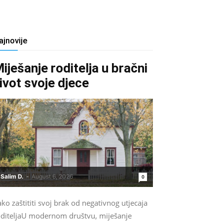
ajnovije
iješanje roditelja u bračni
ivot svoje djece
Salim D.
-
August 6, 2026
0
ko zaštititi svoj brak od negativnog utjecaja
oditeljaU modernom društvu, miješanje