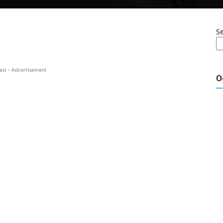
S
asi - Advertisement
O