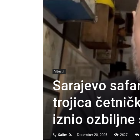
Vijesti
Sarajevo safar
trojica četnič
iznio ozbiljn
By
Salim D.
-
December 20, 2025
2627