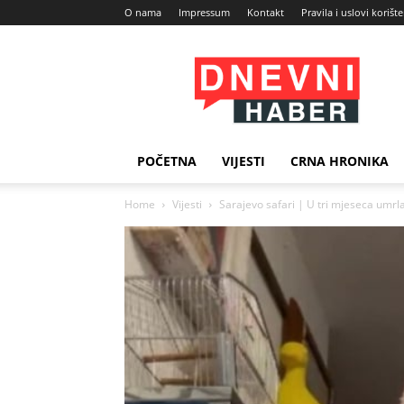
O nama
Impressum
Kontakt
Pravila i uslovi korišt
Dnevni
Haber
POČETNA
VIJESTI
CRNA HRONIKA
Home
Vijesti
Sarajevo safari | U tri mjeseca umrla 