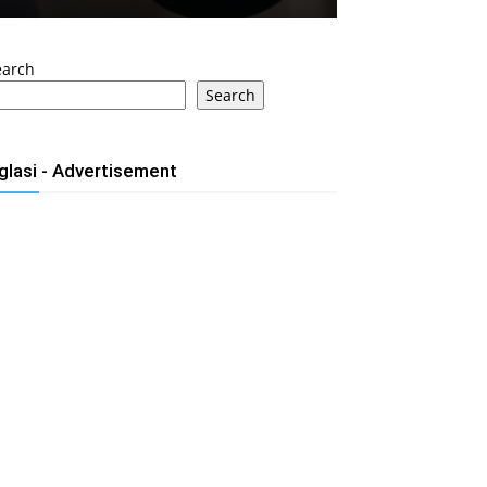
earch
Search
glasi - Advertisement