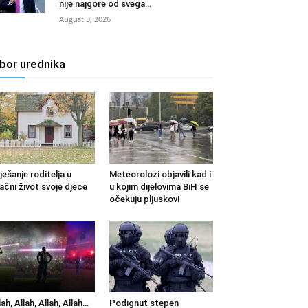
nije najgore od svega…
August 3, 2026
zbor urednika
ješanje roditelja u
Meteorolozi objavili kad i
ačni život svoje djece
u kojim dijelovima BiH se
očekuju pljuskovi
lah, Allah, Allah, Allah…
Podignut stepen