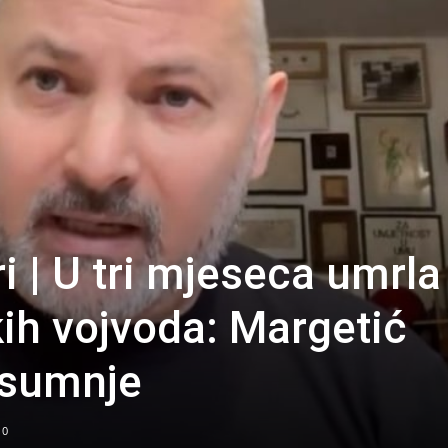
i | U tri mjeseca umrla
kih vojvoda: Margetić
e sumnje
0