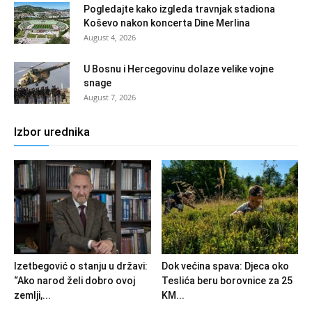
Pogledajte kako izgleda travnjak stadiona
Koševo nakon koncerta Dine Merlina
August 4, 2026
U Bosnu i Hercegovinu dolaze velike vojne
snage
August 7, 2026
Izbor urednika
Izetbegović o stanju u državi:
Dok većina spava: Djeca oko
“Ako narod želi dobro ovoj
Teslića beru borovnice za 25
zemlji,...
KM...