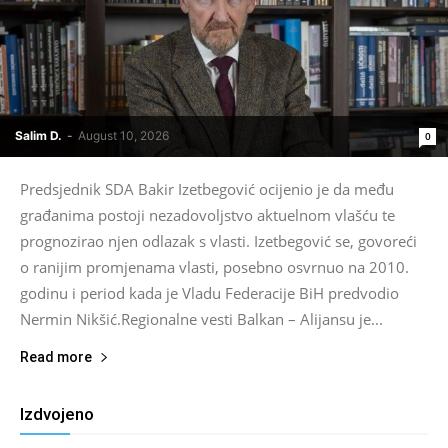
Salim D.
-
August 10, 2026
0
Predsjednik SDA Bakir Izetbegović ocijenio je da među
građanima postoji nezadovoljstvo aktuelnom vlašću te
prognozirao njen odlazak s vlasti. Izetbegović se, govoreći
o ranijim promjenama vlasti, posebno osvrnuo na 2010.
godinu i period kada je Vladu Federacije BiH predvodio
Nermin Nikšić.Regionalne vesti Balkan – Alijansu je...
Read more
Izdvojeno