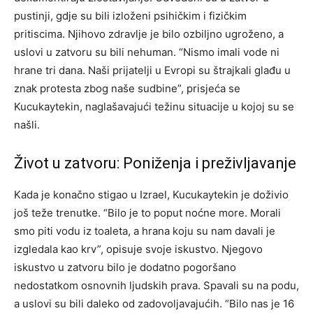
pustinji, gdje su bili izloženi psihičkim i fizičkim
pritiscima. Njihovo zdravlje je bilo ozbiljno ugroženo, a
uslovi u zatvoru su bili nehuman. “Nismo imali vode ni
hrane tri dana. Naši prijatelji u Evropi su štrajkali glađu u
znak protesta zbog naše sudbine”, prisjeća se
Kucukaytekin, naglašavajući težinu situacije u kojoj su se
našli.
Život u zatvoru: Poniženja i preživljavanje
Kada je konačno stigao u Izrael, Kucukaytekin je doživio
još teže trenutke. “Bilo je to poput noćne more. Morali
smo piti vodu iz toaleta, a hrana koju su nam davali je
izgledala kao krv”, opisuje svoje iskustvo. Njegovo
iskustvo u zatvoru bilo je dodatno pogoršano
nedostatkom osnovnih ljudskih prava. Spavali su na podu,
a uslovi su bili daleko od zadovoljavajućih. “Bilo nas je 16