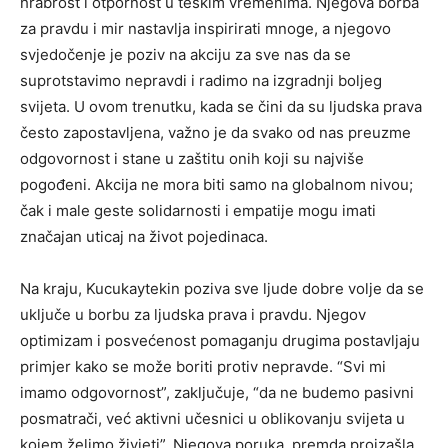
hrabrost i otpornost u teškim vremenima. Njegova borba
za pravdu i mir nastavlja inspirirati mnoge, a njegovo
svjedočenje je poziv na akciju za sve nas da se
suprotstavimo nepravdi i radimo na izgradnji boljeg
svijeta. U ovom trenutku, kada se čini da su ljudska prava
često zapostavljena, važno je da svako od nas preuzme
odgovornost i stane u zaštitu onih koji su najviše
pogođeni. Akcija ne mora biti samo na globalnom nivou;
čak i male geste solidarnosti i empatije mogu imati
značajan uticaj na život pojedinaca.
Na kraju, Kucukaytekin poziva sve ljude dobre volje da se
uključe u borbu za ljudska prava i pravdu. Njegov
optimizam i posvećenost pomaganju drugima postavljaju
primjer kako se može boriti protiv nepravde. “Svi mi
imamo odgovornost”, zaključuje, “da ne budemo pasivni
posmatrači, već aktivni učesnici u oblikovanju svijeta u
kojem želimo živjeti”. Njegova poruka, premda proizašla