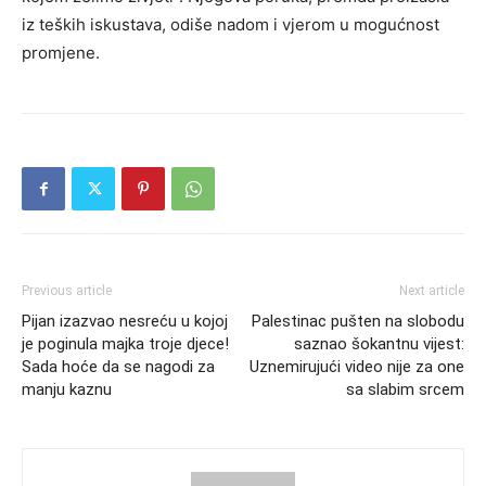
iz teških iskustava, odiše nadom i vjerom u mogućnost
promjene.
Previous article
Next article
Pijan izazvao nesreću u kojoj
Palestinac pušten na slobodu
je poginula majka troje djece!
saznao šokantnu vijest:
Sada hoće da se nagodi za
Uznemirujući video nije za one
manju kaznu
sa slabim srcem