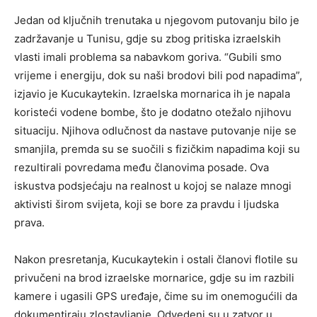
Jedan od ključnih trenutaka u njegovom putovanju bilo je
zadržavanje u Tunisu, gdje su zbog pritiska izraelskih
vlasti imali problema sa nabavkom goriva. “Gubili smo
vrijeme i energiju, dok su naši brodovi bili pod napadima”,
izjavio je Kucukaytekin. Izraelska mornarica ih je napala
koristeći vodene bombe, što je dodatno otežalo njihovu
situaciju. Njihova odlučnost da nastave putovanje nije se
smanjila, premda su se suočili s fizičkim napadima koji su
rezultirali povredama među članovima posade. Ova
iskustva podsjećaju na realnost u kojoj se nalaze mnogi
aktivisti širom svijeta, koji se bore za pravdu i ljudska
prava.
Nakon presretanja, Kucukaytekin i ostali članovi flotile su
privučeni na brod izraelske mornarice, gdje su im razbili
kamere i ugasili GPS uređaje, čime su im onemogućili da
dokumentiraju zlostavljanje. Odvedeni su u zatvor u