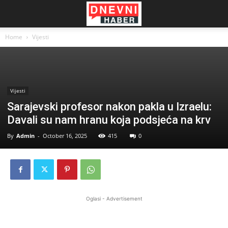
Home
Vijesti
Vijesti
Sarajevski profesor nakon pakla u Izraelu:
Davali su nam hranu koja podsjeća na krv
By
Admin
-
October 16, 2025
415
0
Oglasi - Advertisement