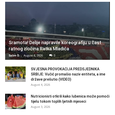
Sramota! Delije napravile koreografiju u čast
ratnog zločina Ratka Mladića
Salim D.
-
August 8, 2026
0
SVJESNA PROVOKACIJA PREDSJEDNIKA
SRBIJE: Vučić promašio naziv entiteta, a ime
države prešutio (VIDEO)
August 4, 2026
Nutricionisti otkrili kako lubenica može pomoći
tijelu tokom toplih ljetnih mjeseci
August 3, 2026