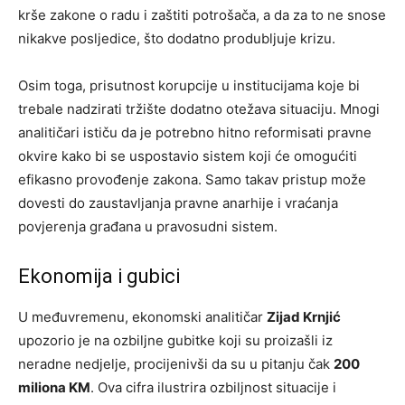
krše zakone o radu i zaštiti potrošača, a da za to ne snose
nikakve posljedice, što dodatno produbljuje krizu.
Osim toga, prisutnost korupcije u institucijama koje bi
trebale nadzirati tržište dodatno otežava situaciju. Mnogi
analitičari ističu da je potrebno hitno reformisati pravne
okvire kako bi se uspostavio sistem koji će omogućiti
efikasno provođenje zakona. Samo takav pristup može
dovesti do zaustavljanja pravne anarhije i vraćanja
povjerenja građana u pravosudni sistem.
Ekonomija i gubici
U međuvremenu, ekonomski analitičar
Zijad Krnjić
upozorio je na ozbiljne gubitke koji su proizašli iz
neradne nedjelje, procijenivši da su u pitanju čak
200
miliona KM
. Ova cifra ilustrira ozbiljnost situacije i