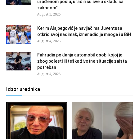
urađenom poslu, uradili su sve u skladu sa
zakonom”
August 3, 2026
Kerim Alajbegović je navijačima Juventusa
otkrio svoj nadimak, iznenadio je mnoge i u BiH
August 4, 2026
Fahrudin poklanja automobil osobi kojoj je
zbog bolesti ili teške životne situacije zaista
potreban
August 4, 2026
Izbor urednika