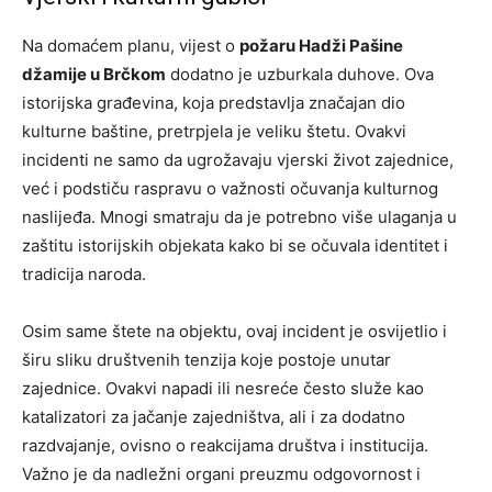
Na domaćem planu, vijest o
požaru Hadži Pašine
džamije u Brčkom
dodatno je uzburkala duhove. Ova
istorijska građevina, koja predstavlja značajan dio
kulturne baštine, pretrpjela je veliku štetu. Ovakvi
incidenti ne samo da ugrožavaju vjerski život zajednice,
već i podstiču raspravu o važnosti očuvanja kulturnog
naslijeđa. Mnogi smatraju da je potrebno više ulaganja u
zaštitu istorijskih objekata kako bi se očuvala identitet i
tradicija naroda.
Osim same štete na objektu, ovaj incident je osvijetlio i
širu sliku društvenih tenzija koje postoje unutar
zajednice. Ovakvi napadi ili nesreće često služe kao
katalizatori za jačanje zajedništva, ali i za dodatno
razdvajanje, ovisno o reakcijama društva i institucija.
Važno je da nadležni organi preuzmu odgovornost i