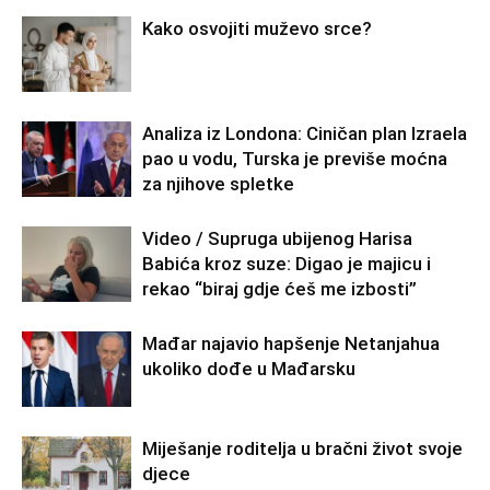
Kako osvojiti muževo srce?
Analiza iz Londona: Ciničan plan Izraela
pao u vodu, Turska je previše moćna
za njihove spletke
Video / Supruga ubijenog Harisa
Babića kroz suze: Digao je majicu i
rekao “biraj gdje ćeš me izbosti”
Mađar najavio hapšenje Netanjahua
ukoliko dođe u Mađarsku
Miješanje roditelja u bračni život svoje
djece