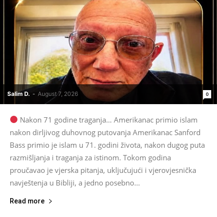
Salim D.
-
August 7, 2026
0
Nakon 71 godine traganja… Amerikanac primio islam
nakon dirljivog duhovnog putovanja Amerikanac Sanford
Bass primio je islam u 71. godini života, nakon dugog puta
razmišljanja i traganja za istinom. Tokom godina
proučavao je vjerska pitanja, uključujući i vjerovjesnička
navještenja u Bibliji, a jedno posebno...
Read more