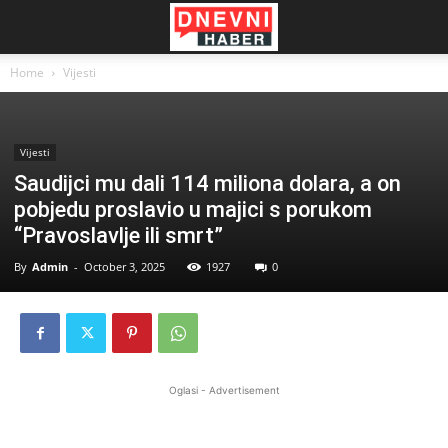
Home
Vijesti
Vijesti
Saudijci mu dali 114 miliona dolara, a on
pobjedu proslavio u majici s porukom
“Pravoslavlje ili smrt”
By
Admin
-
October 3, 2025
1927
0
Oglasi - Advertisement