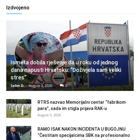
Izdvojeno
Ismeta dobila rješenje da u roku od jednog
dana napusti Hrvatsku: “Doživjela sam veliki
stres”
Salim D.
-
August 3, 2026
0
RTRS nazvao Memorijalni centar “fabrikom
para”, sada im stigla prijava RAK-u
August 5, 2026
RAMO ISAK NAKON INCIDENTA U BUGOJNU:
“Čestitam specijalcima SBK na profesionalno