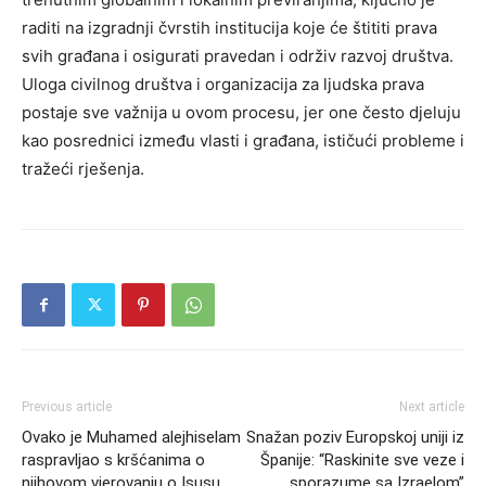
raditi na izgradnji čvrstih institucija koje će štititi prava
svih građana i osigurati pravedan i održiv razvoj društva.
Uloga civilnog društva i organizacija za ljudska prava
postaje sve važnija u ovom procesu, jer one često djeluju
kao posrednici između vlasti i građana, ističući probleme i
tražeći rješenja.
Previous article
Next article
Ovako je Muhamed alejhiselam
Snažan poziv Europskoj uniji iz
raspravljao s kršćanima o
Španije: “Raskinite sve veze i
njihovom vjerovanju o Isusu
sporazume sa Izraelom”