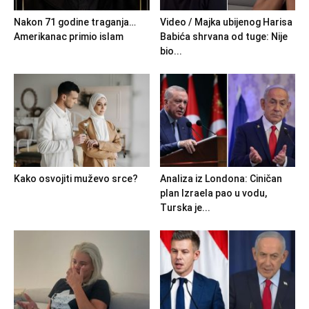
Nakon 71 godine traganja…
Video / Majka ubijenog Harisa
Amerikanac primio islam
Babića shrvana od tuge: Nije
bio...
Kako osvojiti muževo srce?
Analiza iz Londona: Ciničan
plan Izraela pao u vodu,
Turska je...