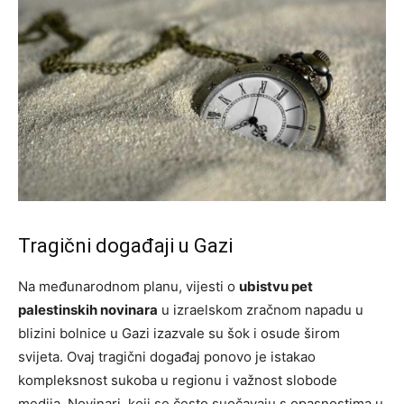
Tragični događaji u Gazi
Na međunarodnom planu, vijesti o
ubistvu pet
palestinskih novinara
u izraelskom zračnom napadu u
blizini bolnice u Gazi izazvale su šok i osude širom
svijeta. Ovaj tragični događaj ponovo je istakao
kompleksnost sukoba u regionu i važnost slobode
medija. Novinari, koji se često suočavaju s opasnostima u