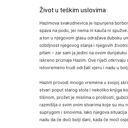
Život u teškim uslovima
Hazimova svakodnevica je ispunjena borbom 
spava na podu, jer nema ni kauča ni spužve. „S
a ton u njegovom glasu odražava duboku unu
ozbiljnost njegovog stanja i njegovih životn
pitam – zar sam ja jedini na ovom dunjaluku 
iskreno priznaje Hazim. Ove riječi otkrivaj
istovremeno trudi održati vjeru i nadu u bolj
Hazim provodi mnogo vremena u svojoj skro
stvari poput starog stola i nekoliko knjiga 
tišinom, prožet je mislima o prošlosti, gub
razmišlja o svim onim stvarima koje su mu n
suprugom i sinovima. Iako njegova situacija
nadu da će doći bolji dani, kada će moći osjet