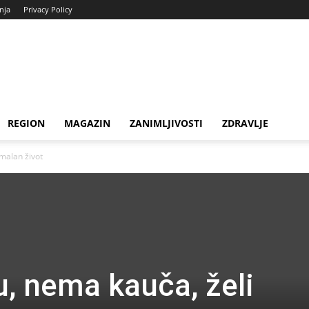
enja
Privacy Policy
REGION
MAGAZIN
ZANIMLJIVOSTI
ZDRAVLJE
malan život
, nema kauča, želi