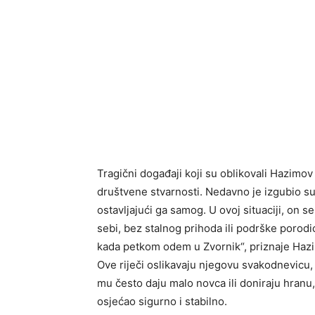
Tragični događaji koji su oblikovali Hazimov
društvene stvarnosti. Nedavno je izgubio s
ostavljajući ga samog. U ovoj situaciji, on
sebi, bez stalnog prihoda ili podrške porod
kada petkom odem u Zvornik“, priznaje Hazi
Ove riječi oslikavaju njegovu svakodnevicu, u
mu često daju malo novca ili doniraju hranu,
osjećao sigurno i stabilno.