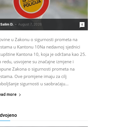
Salim D.
-
August 7, 2026
0
ovine u Zakonu o sigurnosti prometa na
estama u Kantonu 10Na nedavnoj sjednici
kupštine Kantona 10, koja je održana kao 25.
o redu, usvojene su značajne izmjene i
opune Zakona o sigurnosti prometa na
estama. Ove promjene imaju za cilj
boljšanje sigurnosti u saobraćaju...
ead more
zdvojeno