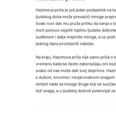
Hazimova priča je još jedan podsjetnik na to 
ljudskog duha može prevazići mnoge preprek
Svaki novi dan mu pruža priliku da sanja o 
moći ponovo osjetiti toplinu ljudske dobrot
sudbinom i dalje inspiriše mnoge, a uz podr
jednog dana promijeniti nabolje.
Na kraju, Hazimova priča nije samo priča o te
vremenu kada se često zaboravljaju oni koji
svako od nas može dati svoj doprinos. Hazim 
s dušom, snovima i nevjerovatnom snagom da
simbol nade za mnoge druge koji se suočava
leži snaga, a u ljudskoj dobroti potencijal z