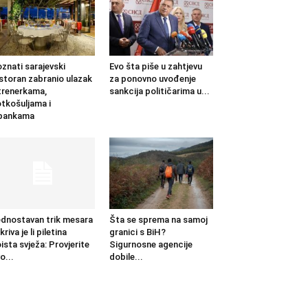
znati sarajevski
Evo šta piše u zahtjevu
storan zabranio ulazak
za ponovno uvođenje
trenerkama,
sankcija političarima u...
tkošuljama i
apankama
dnostavan trik mesara
Šta se sprema na samoj
kriva je li piletina
granici s BiH?
ista svježa: Provjerite
Sigurnosne agencije
o...
dobile...