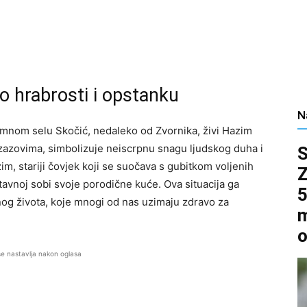
o hrabrosti i opstanku
N
mnom selu Skočić, nedaleko od Zvornika, živi Hazim
 izazovima, simbolizuje neiscrpnu snagu ljudskog duha i
, stariji čovjek koji se suočava s gubitkom voljenih
stavnoj sobi svoje porodične kuće. Ova situacija ga
5
nog života, koje mnogi od nas uzimaju zdravo za
m
o
se nastavlja nakon oglasa