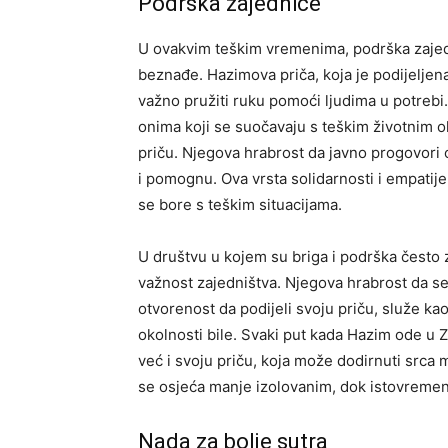
Podrška zajednice
U ovakvim teškim vremenima, podrška zajedn
beznađe. Hazimova priča, koja je podijeljena
važno pružiti ruku pomoći ljudima u potrebi.
onima koji se suočavaju s teškim životnim o
priču. Njegova hrabrost da javno progovori 
i pomognu. Ova vrsta solidarnosti i empatij
se bore s teškim situacijama.
U društvu u kojem su briga i podrška često
važnost zajedništva. Njegova hrabrost da se
otvorenost da podijeli svoju priču, služe k
okolnosti bile. Svaki put kada Hazim ode u
već i svoju priču, koja može dodirnuti src
se osjeća manje izolovanim, dok istovremen
Nada za bolje sutra