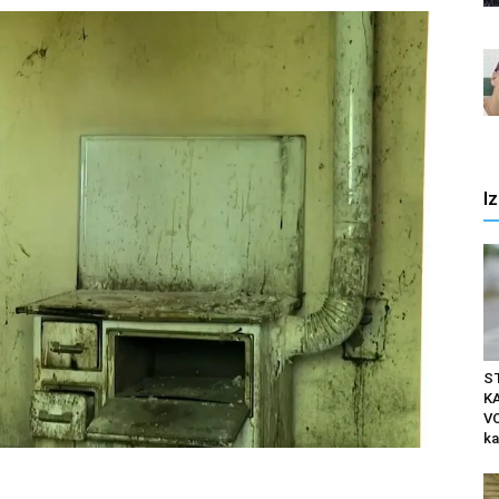
I
S
K
VO
ka