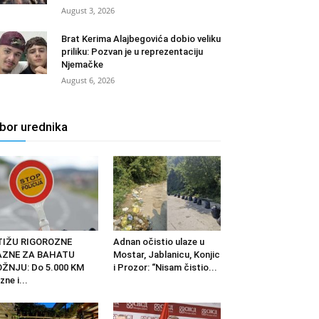
August 3, 2026
Brat Kerima Alajbegovića dobio veliku
priliku: Pozvan je u reprezentaciju
Njemačke
August 6, 2026
zbor urednika
TIŽU RIGOROZNE
Adnan očistio ulaze u
AZNE ZA BAHATU
Mostar, Jablanicu, Konjic
ŽNJU: Do 5.000 KM
i Prozor: “Nisam čistio...
zne i...