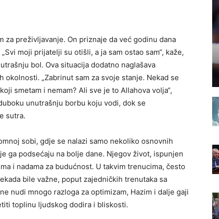
za preživljavanje. On priznaje da već godinu dana
vi moji prijatelji su otišli, a ja sam ostao sam“, kaže,
trašnju bol. Ova situacija dodatno naglašava
ih okolnosti. „Zabrinut sam za svoje stanje. Nekad se
koji smetam i nemam? Ali sve je to Allahova volja“,
u duboku unutrašnju borbu koju vodi, dok se
e sutra.
mnoj sobi, gdje se nalazi samo nekoliko osnovnih
koje ga podsećaju na bolje dane. Njegov život, ispunjen
icima i nadama za budućnost. U takvim trenucima, često
ekada bile važne, poput zajedničkih trenutaka sa
 ne nudi mnogo razloga za optimizam, Hazim i dalje gaji
iti toplinu ljudskog dodira i bliskosti.