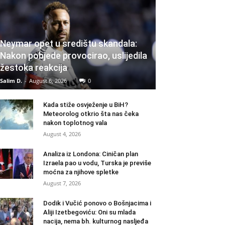
Neymar opet u središtu skandala:
Nakon pobjede provocirao, uslijedila
žestoka reakcija
Salim D.
-
August 6, 2026
0
Kada stiže osvježenje u BiH?
Meteorolog otkrio šta nas čeka
nakon toplotnog vala
August 4, 2026
Analiza iz Londona: Ciničan plan
Izraela pao u vodu, Turska je previše
moćna za njihove spletke
August 7, 2026
Dodik i Vučić ponovo o Bošnjacima i
Aliji Izetbegoviću: Oni su mlada
nacija, nema bh. kulturnog nasljeđa