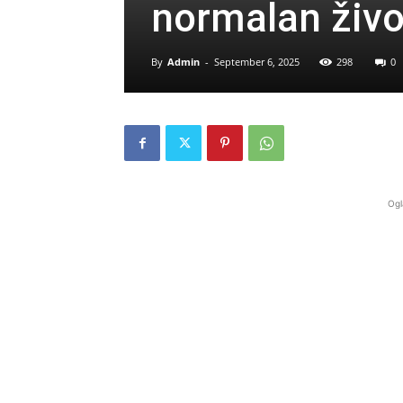
normalan živo
By
Admin
-
September 6, 2025
298
0
Ogl