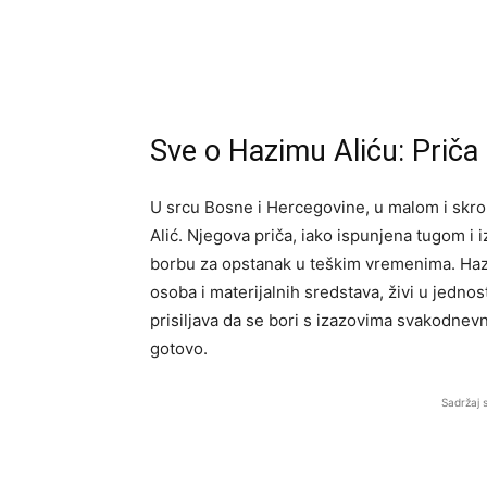
Sve o Hazimu Aliću: Priča 
U srcu Bosne i Hercegovine, u malom i skro
Alić. Njegova priča, iako ispunjena tugom i
borbu za opstanak u teškim vremenima. Hazim
osoba i materijalnih sredstava, živi u jedno
prisiljava da se bori s izazovima svakodnev
gotovo.
Sadržaj 