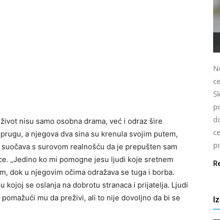
N
c
S
p
d
 život nisu samo osobna drama, već i odraz šire
c
uprugu, a njegova dva sina su krenula svojim putem,
po
 se suočava s surovom realnošću da je prepušten sam
ice. „Jedino ko mi pomogne jesu ljudi koje sretnem
R
m, dok u njegovim očima odražava se tuga i borba.
 kojoj se oslanja na dobrotu stranaca i prijatelja. Ljudi
 pomažući mu da preživi, ali to nije dovoljno da bi se
I