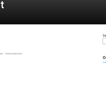
t
S
asi - Advertisement
O