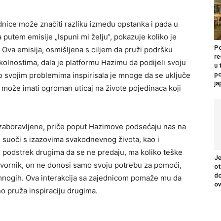
ice može značiti razliku između opstanka i pada u
 putem emisije „Ispuni mi želju“, pokazuje koliko je
Po
 Ova emisija, osmišljena s ciljem da pruži podršku
re
kolnostima, dala je platformu Hazimu da podijeli svoju
u 
o svojim problemima inspirisala je mnoge da se uključe
po
j
e može imati ogroman uticaj na živote pojedinaca koji
 zaboravljene, priče poput Hazimove podsećaju nas na
 suoči s izazovima svakodnevnog života, kao i
ao podstrek drugima da se ne predaju, ma koliko teške
Je
 Zvornik, on ne donosi samo svoju potrebu za pomoći,
ot
do
a mnogih. Ova interakcija sa zajednicom pomaže mu da
ov
o pruža inspiraciju drugima.