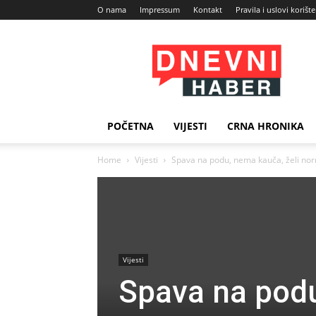
O nama
Impressum
Kontakt
Pravila i uslovi korišt
Dnevni
Haber
POČETNA
VIJESTI
CRNA HRONIKA
Home
Vijesti
Spava na podu, nema kauča, želi nor
Vijesti
Spava na podu