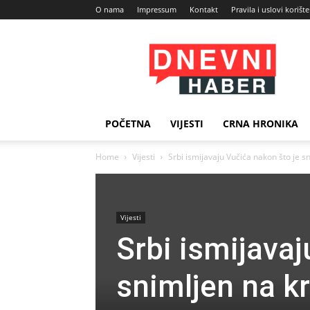
O nama
Impressum
Kontakt
Pravila i uslovi korišt
Dnevni
Haber
POČETNA
VIJESTI
CRNA HRONIKA
Home
Vijesti
Srbi ismijavaju Vučića nakon što je sn
Vijesti
Srbi ismijavaj
snimljen na kr