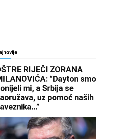
ajnovije
OŠTRE RIJEČI ZORANA
MILANOVIĆA: “Dayton smo
onijeli mi, a Srbija se
aoružava, uz pomoć naših
aveznika…”