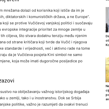
m mrežama dolazi od korisnika koji ističe da im je
nih, diktatorskih i komunističkih država, a ne Europe”.
koji se protive Vučićevoj vanjskoj politici i suočavaju
 evropske integracije prioritet za mnoge zemlje u
 tih ciljeva, što stvara dodatnu tenziju među njenim
Di
ot
na od strane kritičara koji tvrde da Vučić i njegova
Ko
e standarde i vrijednosti, već i aktivno rade na tome
raju da je Vučićeva posjeta Kini simbol ne samo
omjene, koja može imati dugoročne posljedice po
zazovi
Ne
ci
isustvo na obilježavanju važnog istorijskog događaja
po
ko u zemlji, tako i u inostranstvu.
Dok se Srbija
av
njske politike, važno je razumjeti da ovakvi trenuci