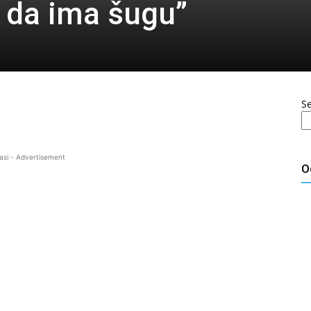
 da ima šugu”
S
asi - Advertisement
O