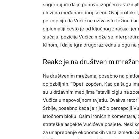
sugerirajući da je ponovo izopćen iz važnijih
ulozi na međunarodnoj sceni. Ovaj protokol,
percepciju da Vučić ne uživa istu težinu i au
diplomatiji često je od ključnog značaja, j
slučaju, pozicija Vučića može se interpretir
Kinom, i dalje igra drugorazrednu ulogu na g
Reakcije na društvenim mreža
Na društvenim mrežama, posebno na platformi 
do ozbiljnih. “Opet izopćen.
Kao da šugu ima”
su u državnim medijima “stavili ciglu na zoom”
Vučića u nepovoljnom svjetlu.
Ovakva retor
Srbije, posebno kada je riječ o percepciji V
Istočnom bloku.
Osim ironičnih komentara, pos
strateške aspekte Vučićeve posjete. Neki kor
za unapređenje ekonomskih veza između Srbi