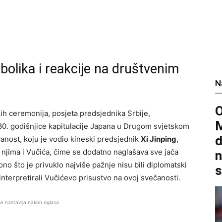
bolika i reakcije na društvenim
N
ih ceremonija, posjeta predsjednika Srbije,
a 80. godišnjice kapitulacije Japana u Drugom svjetskom
d
čanost, koju je vodio kineski predsjednik
Xi Jinping
,
njima i Vučića, čime se dodatno naglašava sve jača
n
o što je privuklo najviše pažnje nisu bili diplomatski
s
 interpretirali Vučićevo prisustvo na ovoj svečanosti.
se nastavlja nakon oglasa