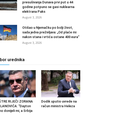
presušivanja Dunava prvi put u 44
godine potpuno se gasi nuklearna
elektrana Paks
August 3, 2026
Otišao u Njemačku po bolji život,
sada jedva preživljava: „Od plaće mi
nakon stana i vrtića ostane 400 eura“
August 3, 2026
zbor urednika
ŠTRE RIJEČI ZORANA
Dodik uputio uvrede na
LANOVIĆA: “Dayton
račun ministra Heleza
o donijeli mi, a Srbija
...