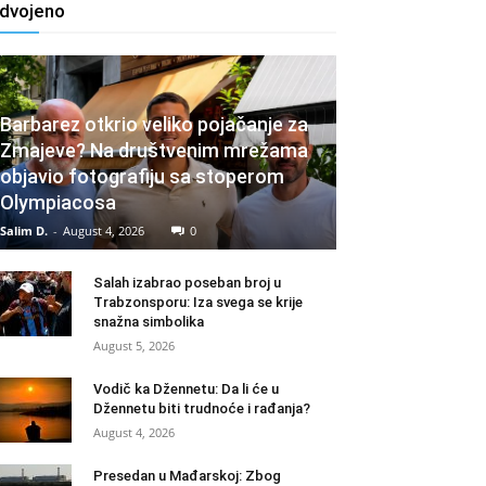
zdvojeno
Barbarez otkrio veliko pojačanje za
Zmajeve? Na društvenim mrežama
objavio fotografiju sa stoperom
Olympiacosa
Salim D.
-
August 4, 2026
0
Salah izabrao poseban broj u
Trabzonsporu: Iza svega se krije
snažna simbolika
August 5, 2026
Vodič ka Džennetu: Da li će u
Džennetu biti trudnoće i rađanja?
August 4, 2026
Presedan u Mađarskoj: Zbog