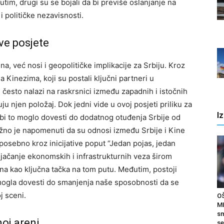
tim, drugi su se bojali da bi previše oslanjanje na
 političke nezavisnosti.
ve posjete
a, već nosi i geopolitičke implikacije za Srbiju. Kroz
a Kinezima, koji su postali ključni partneri u
često nalazi na raskrsnici između zapadnih i istočnih
uju njen položaj.
Dok jedni vide u ovoj posjeti priliku za
I
 bi to moglo dovesti do dodatnog otuđenja Srbije od
žno je napomenuti da su odnosi između Srbije i Kine
posebno kroz inicijative poput “Jedan pojas, jedan
j jačanje ekonomskih i infrastrukturnih veza širom
icana kao ključna tačka na tom putu.
Međutim, postoji
 mogla dovesti do smanjenja naše sposobnosti da se
j sceni.
O
MI
sm
oj areni
se