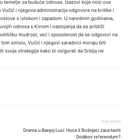
aju temelje za buduće odnose.
Izazovi koje nosi ova
ko Vučić i njegova administracija odgovore na kritike i
 mostove s istokom i zapadom.
U narednim godinama,
svojih odnosa s Kinom i nastojanja da se približi
 političku mudrost, već i sposobnost da se odgovori na
 tom smislu, Vučić i njegovi saradnici moraju biti
ti svoje strategije kako bi osigurali da Srbija ne
Next article
Drama u Banjoj Luci: Hoće li Bošnjaci zaustaviti
Dodikov referendum?