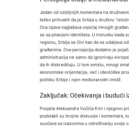
Jedan od ozbiljnijih komentara na društveni
teško prihvatiti da je Srbija u društvu “istoč
Ova izjava naglašava osjećaj mnogih građana 
se sa pitanjem identiteta.
U trenutku kada su
regionu, Srbija se čini kao da se udaljava od
građanima.
Ova percepcija dodatno je pojača
administracija ne samo da ignoriraju evropsk
da ih diskredituju.
U tom smislu, mnogi smat
ekonomske orijentacije, već i ideološke pr
politiku Srbije i njen međunarodni imidž.
Zaključak: Očekivanja i budući i
Posjeta Aleksandra Vučića Kini i njegovo pr
podstakli su brojne diskusije i komentare, ka
suočava sa izazovima u određivanju svoje va