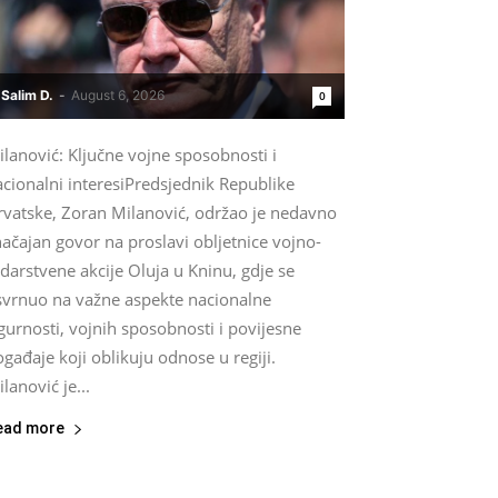
Salim D.
-
August 6, 2026
0
lanović: Ključne vojne sposobnosti i
cionalni interesiPredsjednik Republike
rvatske, Zoran Milanović, održao je nedavno
ačajan govor na proslavi obljetnice vojno-
darstvene akcije Oluja u Kninu, gdje se
svrnuo na važne aspekte nacionalne
gurnosti, vojnih sposobnosti i povijesne
gađaje koji oblikuju odnose u regiji.
lanović je...
ead more