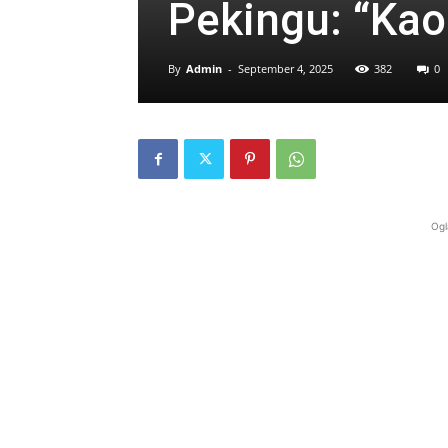
Pekingu: “Kao
By
Admin
-
September 4, 2025
382
0
Ogl