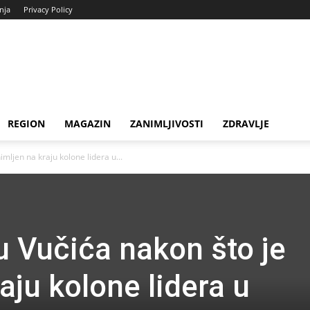
enja
Privacy Policy
REGION
MAGAZIN
ZANIMLJIVOSTI
ZDRAVLJE
imljen na kraju kolone lidera u...
u Vučića nakon što je
aju kolone lidera u