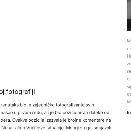
Mi
na
H
zn
re
o
si
j fotografiji
do
Mi
renutaka bio je zajedničko fotografisanje svih
se našao u prvom redu, ali je bio pozicioniran daleko od
R
 lidera. Ovakva pozicija izazvala je brojne komentare na
li na račun Vučićeve situacije. Mnogi su ga ismijavali,