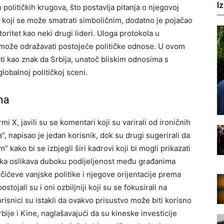
I
 političkih krugova, što postavlja pitanja o njegovoj
 koji se može smatrati simboličnim, dodatno je pojačao
toritet kao neki drugi lideri. Uloga protokola u
er može odražavati postojeće političke odnose. U ovom
ati kao znak da Srbija, unatoč bliskim odnosima s
lobalnoj političkoj sceni.
ma
X, javili su se komentari koji su varirali od ironičnih
, napisao je jedan korisnik, dok su drugi sugerirali da
 kako bi se izbjegli širi kadrovi koji bi mogli prikazati
ika oslikava duboku podijeljenost među građanima
učićeve vanjske politike i njegove orijentacije prema
tojali su i oni ozbiljniji koji su se fokusirali na
isnici su istakli da ovakvo prisustvo može biti korisno
je i Kine, naglašavajući da su kineske investicije