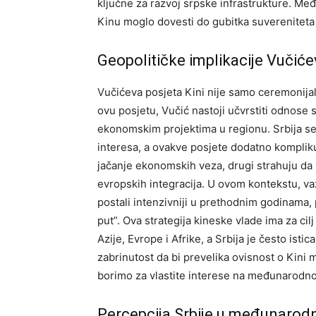
ključne za razvoj srpske infrastrukture.
Među
Kinu moglo dovesti do gubitka suvereniteta i
Geopolitičke implikacije Vučiće
Vučićeva posjeta Kini nije samo ceremonijaln
ovu posjetu, Vučić nastoji učvrstiti odnose s
ekonomskim projektima u regionu. Srbija se 
interesa, a ovakve posjete dodatno komplik
jačanje ekonomskih veza, drugi strahuju da
evropskih integracija.
U ovom kontekstu, va
postali intenzivniji u prethodnim godinama, 
put”.
Ova strategija kineske vlade ima za cil
Azije, Evrope i Afrike, a Srbija je često ist
zabrinutost da bi prevelika ovisnost o Kini
borimo za vlastite interese na međunarodno
Percepcija Srbije u međunarodn