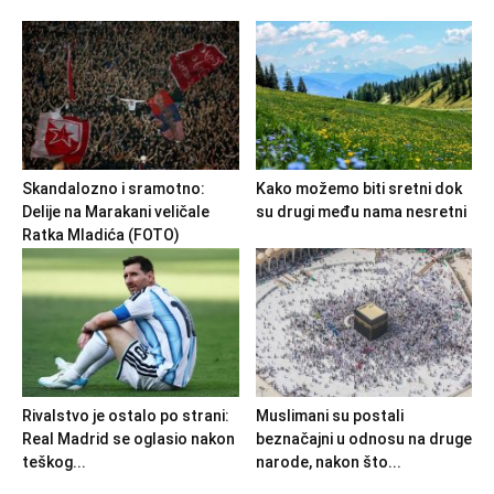
Skandalozno i sramotno:
Kako možemo biti sretni dok
Delije na Marakani veličale
su drugi među nama nesretni
Ratka Mladića (FOTO)
Rivalstvo je ostalo po strani:
Muslimani su postali
Real Madrid se oglasio nakon
beznačajni u odnosu na druge
teškog...
narode, nakon što...