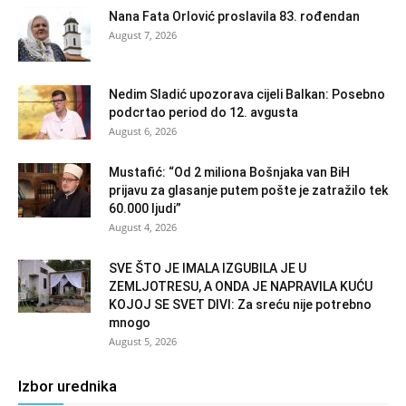
Nana Fata Orlović proslavila 83. rođendan
August 7, 2026
Nedim Sladić upozorava cijeli Balkan: Posebno
podcrtao period do 12. avgusta
August 6, 2026
Mustafić: “Od 2 miliona Bošnjaka van BiH
prijavu za glasanje putem pošte je zatražilo tek
60.000 ljudi”
August 4, 2026
SVE ŠTO JE IMALA IZGUBILA JE U
ZEMLJOTRESU, A ONDA JE NAPRAVILA KUĆU
KOJOJ SE SVET DIVI: Za sreću nije potrebno
mnogo
August 5, 2026
Izbor urednika