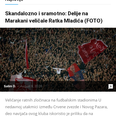
Skandalozno i sramotno: Delije na
Marakani veličale Ratka Mladića (FOTO)
Salim D.
-
August 9, 2026
0
Veličanje ratnih zločinaca na fudbalskim stadionima U
nedavnoj utakmici između Crvene zvezde i Novog Pazara,
deo navijača ovog kluba iskoristio je priliku da na