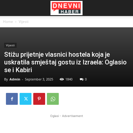
Home
Vijesti
Vijesti
Stižu prijetnje vlasnici hostela koja je
uskratila smještaj gostu iz Izraela: Oglasio
se i Kabiri
By
Admin
-
September 3, 2025
1840
0
Oglasi - Advertisement