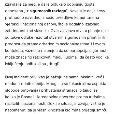
izjavila je za medije da je odluka o odbijanju gosta
donesena
„iz sigurnosnih razloga“
. Navela je da je Levy
prethodno navodno iznosio uvredljive komentare na
vjerskoj i nacionalnoj osnovi, što je dodatno izazvalo
zabrinutost kod vlasnika. Ovakva izjava otvara pitanje da li
su takve odluke rezultat stvarnih sigurnosnih prijetnji ili
predrasuda prema određenim nacionalnostima. U ovom
kontekstu, važno je razumjeti da se percepcija sigurnosti
može značajno razlikovati među ljudima i da često vodi ka
isključenju onih koji su „drugi“.
Ovaj incident privukao je pažnju ne samo lokalnih, već i
međunarodnih medija. Mnogi su se fokusirali na aspekta
slobode putovanja i prihvatanja stranaca, pitajući se
koliko je Bosna i Hercegovina otvorena prema turistima
različitih nacionalnosti. Dok se situacija razvija, važno je
napomenuti da je vlasnik hostela bio meta prijetnji smrću,