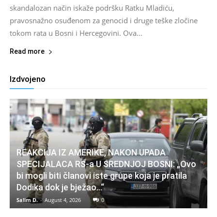
skandalozan način iskaže podršku Ratku Mladiću,
pravosnažno osuđenom za genocid i druge teške zločine
tokom rata u Bosni i Hercegovini. Ova...
Read more
Izdvojeno
REAKCIJA IZ AMERIKE, NAKON UPADA
SPECIJALACA RS-a U SREDNJOJ BOSNI: „Ovo
bi mogli biti članovi iste grupe koja je pratila
Dodika dok je bježao…“
Salim D.
-
August 4, 2026
0