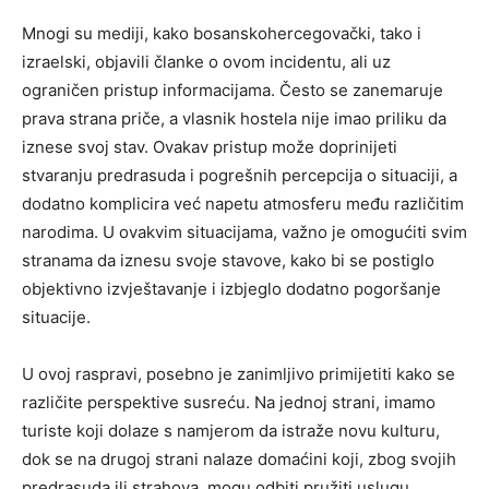
Mnogi su mediji, kako bosanskohercegovački, tako i
izraelski, objavili članke o ovom incidentu, ali uz
ograničen pristup informacijama. Često se zanemaruje
prava strana priče, a vlasnik hostela nije imao priliku da
iznese svoj stav. Ovakav pristup može doprinijeti
stvaranju predrasuda i pogrešnih percepcija o situaciji, a
dodatno komplicira već napetu atmosferu među različitim
narodima. U ovakvim situacijama, važno je omogućiti svim
stranama da iznesu svoje stavove, kako bi se postiglo
objektivno izvještavanje i izbjeglo dodatno pogoršanje
situacije.
U ovoj raspravi, posebno je zanimljivo primijetiti kako se
različite perspektive susreću. Na jednoj strani, imamo
turiste koji dolaze s namjerom da istraže novu kulturu,
dok se na drugoj strani nalaze domaćini koji, zbog svojih
predrasuda ili strahova, mogu odbiti pružiti uslugu.