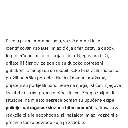
Prema prvim informacijama, vozač motocikla je
identifikovan kao
B.H.
, mladić čija smrt ostavlja dubok
trag među porodicom i prijateljima. Njegovi najbliži,
prijatelji i članovi zajednice su duboko potreseni
gubitkom, a mnogi su se okupili kako bi izrazili saučešće i
pružili podršku porodici. Na društvenim mrežama,
prijatelji su podijelili uspomene na njega, ističući njegove
kvalitete i strast prema motociklizmu. Zbog ozbiljnosti
situacije, na mjesto nesreće odmah su upućene ekipe
policije
,
vatrogasne službe
i
hitne pomoći
. Njihova brza
reakcija bila je neophodna, ali nažalost, mladi vozač nije
preživio teške povrede koje je zadobio.