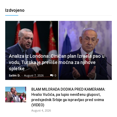
Izdvojeno
Analiza iz Londona: Ciničan plan Izraela pao u
vodu, Turska je previše moćna za njihove
spletke
Salim D.
-
August 7, 2026
0
BLAM MILORADA DODIKA PRED KAMERAMA:
Hvalio Vučića, pa lupio neviđenu glupost,
predsjednik Srbije ga ispravljao pred svima
(VIDEO)
August 4, 2026