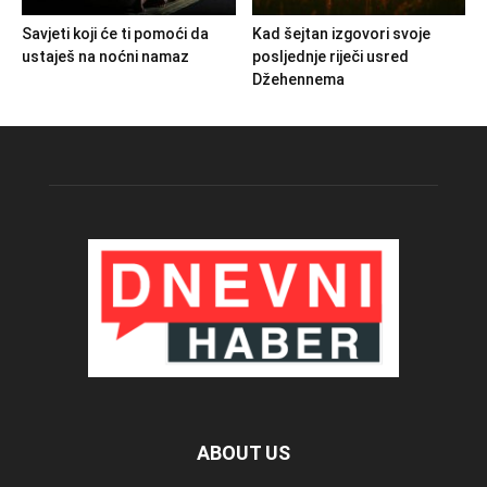
Savjeti koji će ti pomoći da
Kad šejtan izgovori svoje
ustaješ na noćni namaz
posljednje riječi usred
Džehennema
ABOUT US