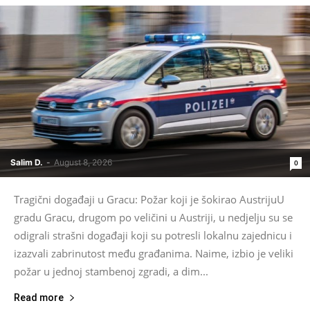
Salim D.
-
August 8, 2026
0
Tragični događaji u Gracu: Požar koji je šokirao AustrijuU
gradu Gracu, drugom po veličini u Austriji, u nedjelju su se
odigrali strašni događaji koji su potresli lokalnu zajednicu i
izazvali zabrinutost među građanima. Naime, izbio je veliki
požar u jednoj stambenoj zgradi, a dim...
Read more