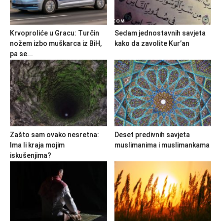
Krvoproliće u Gracu: Turčin
Sedam jednostavnih savjeta
nožem izbo muškarca iz BiH,
kako da zavolite Kur’an
pa se...
Zašto sam ovako nesretna:
Deset predivnih savjeta
Ima li kraja mojim
muslimanima i muslimankama
iskušenjima?