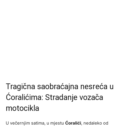
Tragična saobraćajna nesreća u
Ćoralićima: Stradanje vozača
motocikla
U večernjim satima, u mjestu
Ćoralići
, nedaleko od