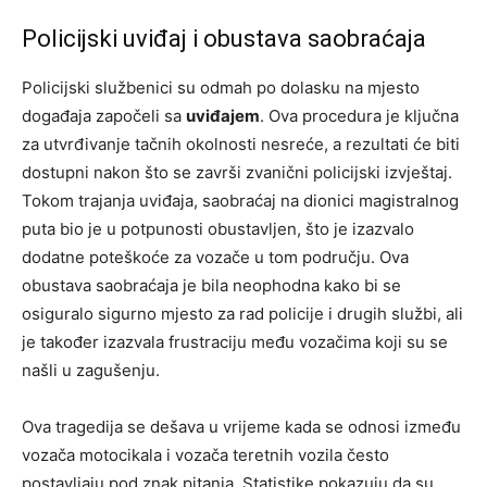
Policijski uviđaj i obustava saobraćaja
Policijski službenici su odmah po dolasku na mjesto
događaja započeli sa
uviđajem
. Ova procedura je ključna
za utvrđivanje tačnih okolnosti nesreće, a rezultati će biti
dostupni nakon što se završi zvanični policijski izvještaj.
Tokom trajanja uviđaja, saobraćaj na dionici magistralnog
puta bio je u potpunosti obustavljen, što je izazvalo
dodatne poteškoće za vozače u tom području. Ova
obustava saobraćaja je bila neophodna kako bi se
osiguralo sigurno mjesto za rad policije i drugih službi, ali
je također izazvala frustraciju među vozačima koji su se
našli u zagušenju.
Ova tragedija se dešava u vrijeme kada se odnosi između
vozača motocikala i vozača teretnih vozila često
postavljaju pod znak pitanja. Statistike pokazuju da su