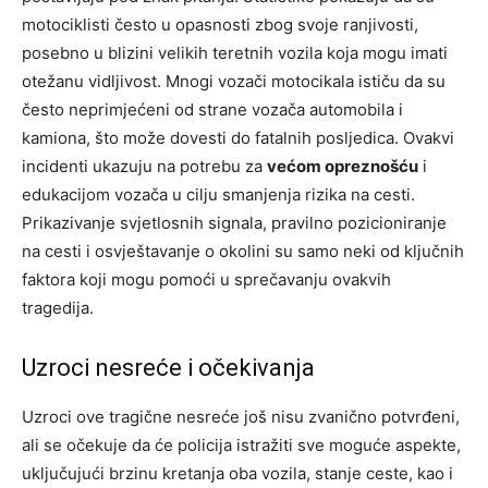
motociklisti često u opasnosti zbog svoje ranjivosti,
posebno u blizini velikih teretnih vozila koja mogu imati
otežanu vidljivost. Mnogi vozači motocikala ističu da su
često neprimjećeni od strane vozača automobila i
kamiona, što može dovesti do fatalnih posljedica. Ovakvi
incidenti ukazuju na potrebu za
većom opreznošću
i
edukacijom vozača u cilju smanjenja rizika na cesti.
Prikazivanje svjetlosnih signala, pravilno pozicioniranje
na cesti i osvještavanje o okolini su samo neki od ključnih
faktora koji mogu pomoći u sprečavanju ovakvih
tragedija.
Uzroci nesreće i očekivanja
Uzroci ove tragične nesreće još nisu zvanično potvrđeni,
ali se očekuje da će policija istražiti sve moguće aspekte,
uključujući brzinu kretanja oba vozila, stanje ceste, kao i