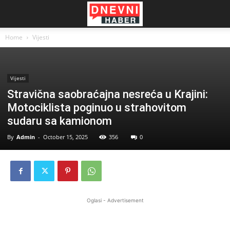
Home
Vijesti
Vijesti
Stravična saobraćajna nesreća u Krajini:
Motociklista poginuo u strahovitom
sudaru sa kamionom
By
Admin
-
October 15, 2025
356
0
Oglasi - Advertisement