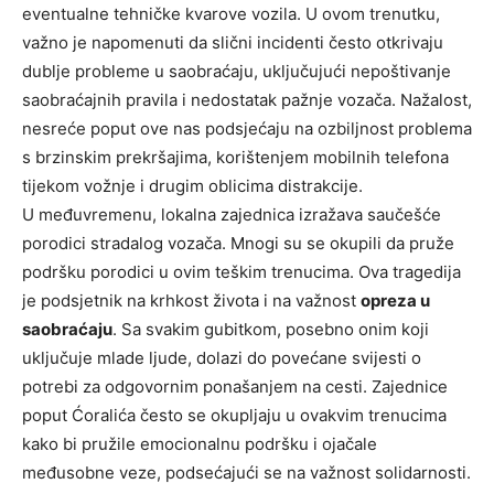
eventualne tehničke kvarove vozila. U ovom trenutku,
važno je napomenuti da slični incidenti često otkrivaju
dublje probleme u saobraćaju, uključujući nepoštivanje
saobraćajnih pravila i nedostatak pažnje vozača. Nažalost,
nesreće poput ove nas podsjećaju na ozbiljnost problema
s brzinskim prekršajima, korištenjem mobilnih telefona
tijekom vožnje i drugim oblicima distrakcije.
U međuvremenu, lokalna zajednica izražava saučešće
porodici stradalog vozača. Mnogi su se okupili da pruže
podršku porodici u ovim teškim trenucima. Ova tragedija
je podsjetnik na krhkost života i na važnost
opreza u
saobraćaju
. Sa svakim gubitkom, posebno onim koji
uključuje mlade ljude, dolazi do povećane svijesti o
potrebi za odgovornim ponašanjem na cesti. Zajednice
poput Ćoralića često se okupljaju u ovakvim trenucima
kako bi pružile emocionalnu podršku i ojačale
međusobne veze, podsećajući se na važnost solidarnosti.