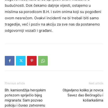
budućnosti. Dok čekamo daljnje vijesti, ostajemo u
mislima sa porodicom B.H. i svim onima koji su pogođeni
ovom nesrećom. Ovakvi incidenti ne bi trebali biti samo
tragedije, već i poziv na akciju za sve nas da postanemo
odgovorniji vozači i građani.
Previous article
Next article
Bh. kamiondžija herojskim
Objavljeno koliko je novca
potezom spriječio bijeg
Savez dao Bećiragiću i
migranata: Sam pozvao
košarkašima
policiju i čuvao zatvorenu