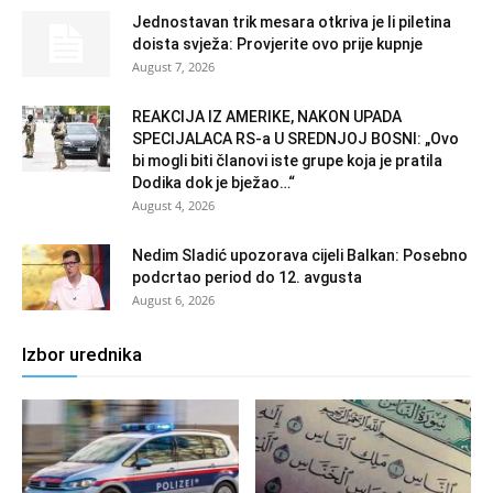
Jednostavan trik mesara otkriva je li piletina
doista svježa: Provjerite ovo prije kupnje
August 7, 2026
REAKCIJA IZ AMERIKE, NAKON UPADA
SPECIJALACA RS-a U SREDNJOJ BOSNI: „Ovo
bi mogli biti članovi iste grupe koja je pratila
Dodika dok je bježao…“
August 4, 2026
Nedim Sladić upozorava cijeli Balkan: Posebno
podcrtao period do 12. avgusta
August 6, 2026
Izbor urednika