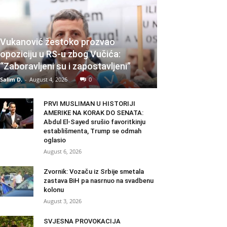
Vukanović žestoko prozvao
opoziciju u RS-u zbog Vučića:
“Zaboravljeni su i zapostavljeni”
Salim D.
-
August 4, 2026
0
PRVI MUSLIMAN U HISTORIJI
AMERIKE NA KORAK DO SENATA:
Abdul El-Sayed srušio favoritkinju
establišmenta, Trump se odmah
oglasio
August 6, 2026
Zvornik: Vozaču iz Srbije smetala
zastava BiH pa nasrnuo na svadbenu
kolonu
August 3, 2026
SVJESNA PROVOKACIJA