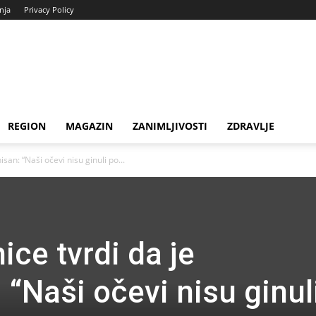
enja
Privacy Policy
REGION
MAGAZIN
ZANIMLJIVOSTI
ZDRAVLJE
isan: “Naši očevi nisu ginuli po...
ice tvrdi da je
 “Naši očevi nisu ginul