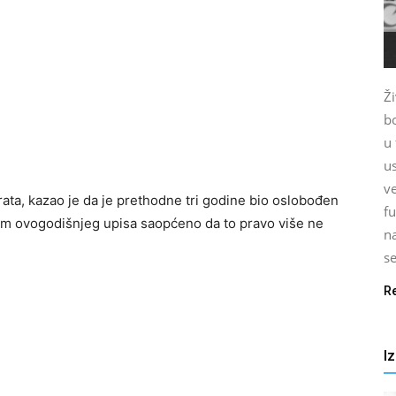
Ž
b
u
us
ve
 rata, kazao je da je prethodne tri godine bio oslobođen
fu
ikom ovogodišnjeg upisa saopćeno da to pravo više ne
n
se
R
I