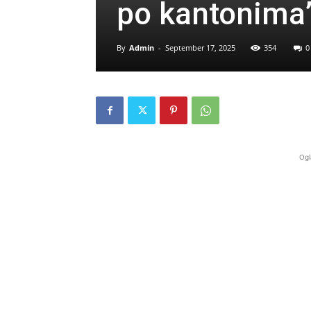
po kantonima
By
Admin
-
September 17, 2025
354
0
Ogl