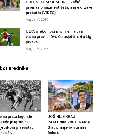
PREDSJEDNIKA SRBIJE: Vučić
promašio naziv entiteta, a ime države
prešutio (VIDEO)
August 4, 2026
UEFA preko noći promijenila dva
važna pravila: Ovo će osjetiti svi u Ligi
prvaka
August 6, 2026
zbor urednika
žna priča legende:
JOŠ NIJE KRAJ
kada je igrao na
PAKLENIM VRUĆINAMA:
jetskom prvenstvu,
Sladić najavio šta nas
nas živi...
čeka u...