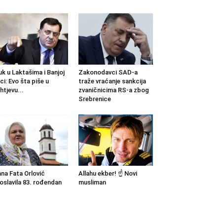
k u Laktašima i Banjoj
Zakonodavci SAD-a
ci: Evo šta piše u
traže vraćanje sankcija
htjevu...
zvaničnicima RS-a zbog
Srebrenice
na Fata Orlović
Allahu ekber! ☝️ Novi
oslavila 83. rođendan
musliman