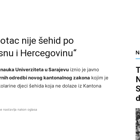
 otac nije šehid po
snu i Hercegovinu“
N
T
h nauka Univerziteta u Sarajevu
iznio je javno
N
rnih odredbi novog kantonalnog zakona
kojim je
olarine djeci šehida koja ne dolaze iz Kantona
S
d
se nastavlja nakon oglasa