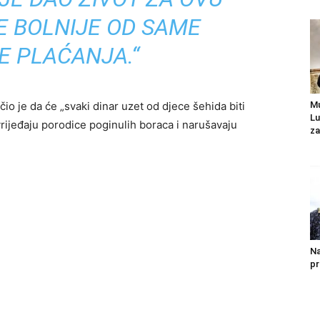
E BOLNIJE OD SAME
E PLAĆANJA.“
Mu
o je da će „svaki dinar uzet od djece šehida biti
Lu
ijeđaju porodice poginulih boraca i narušavaju
za
Na
pr