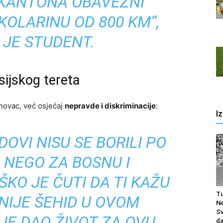
H KANTONA OBAVEZNI
KOLARINU OD 800 KM“,
 JE STUDENT.
sijskog tereta
novac, već osjećaj
nepravde i diskriminacije
:
I
EDOVI NISU SE BORILI PO
 NEGO ZA BOSNU I
KO JE ČUTI DA TI KAŽU
Tu
NIJE ŠEHID U OVOM
Ne
Sv
JE DAO ŽIVOT ZA OVU
da