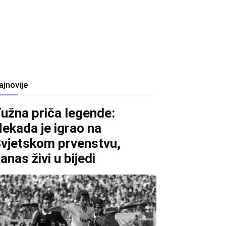
ajnovije
užna priča legende:
ekada je igrao na
vjetskom prvenstvu,
anas živi u bijedi