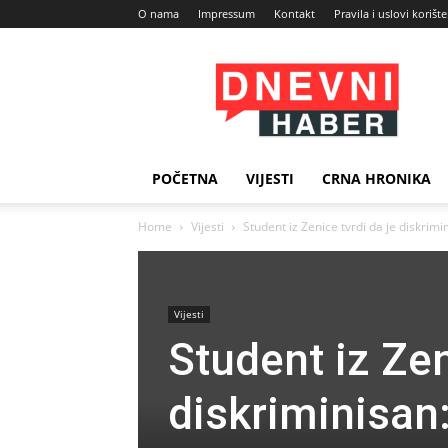
O nama
Impressum
Kontakt
Pravila i uslovi korišt
Dnevni
Haber
POČETNA
VIJESTI
CRNA HRONIKA
Home
Vijesti
Student iz Zenice tvrdi da je diskrimin
Vijesti
Student iz Zen
diskriminisan: