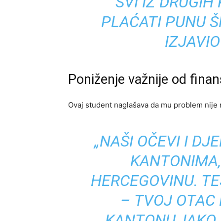
SVI IZ DRUGI
PLAĆATI PUNU Š
IZJAVIO
Poniženje važnije od finan
Ovaj student naglašava da mu problem nije 
„NAŠI OČEVI I DJ
KANTONIMA,
HERCEGOVINU. TEŠ
– TVOJ OTAC 
KANTONU, IAKO 