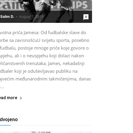
Salim D.
-
August 7, 2026
0
ivotna priča Jamesa: Od fudbalske slave do
orbe sa zavisnošćuU svijetu sporta, posebno
 fudbalu, postoje mnoge priče koje govore o
pjehu, ali i o neuspjehu koji dolazi nakon
ličanstvenih trenutaka. James, nekadašnji
dbaler koji je oduševljavao publiku na
ajvećim međunarodnim takmičenjima, danas
...
ead more
zdvojeno