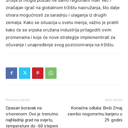
Srbija bi mogla postati ne samo regionalni lider već i
značajan igrač na globalnom tržištu naoružanja, što dalje
otvara mogućnosti za saradnju i ulaganja iz drugih
zemalja.
Kako se situacija u svetu menja, važno je pratiti
kako će se srpska oružana industrija prilagoditi ovim
promenama i koje će nove strategije implementirati za
očuvanje i unapređenje svog pozicioniranja na tržištu.
Previous article
Next article
Opasan boravak na
Konačna odluka: Bivši Zmaj
otvorenom: Ovo je trenutno
završio nogometnu karijeru u
najhladniji grad na svijetu,
29. godini
temperature do -60 stepeni