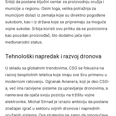
Srbiji da postane ključni centar za proizvodnju oružja i
municije u regionu. Osim toga, velika potražnja za
municijom dolazi iz zemalja koje su direktno pogođene
sukobom, kao i iz država koje se pripremaju za moguće
vojne sukobe. Srbija koristi ovu priliku da se pozicionira
kao pouzdan proizvođač, što dodatno jača njen
međunarodni status.
Tehnološki napredak i razvoj dronova
U skladu sa globalnim trendovima, CSG se fokusira na
razvoj bespilotnih letelica koje imaju sve širu primenu u
modernom ratovanju. Ogranak Avianera, koji je deo CSG-
a, već ima razvijene sisteme za upravljanje dronovima, a
namerava da ojača svoju poziciju na tržištu vojne
elektronike.
Michal Strnad je izrazio ambiciju da postane
značajan igrač u sektoru vojnih dronova i naprednih
oružanih sistema. Ova strategija ne samo da omogućava