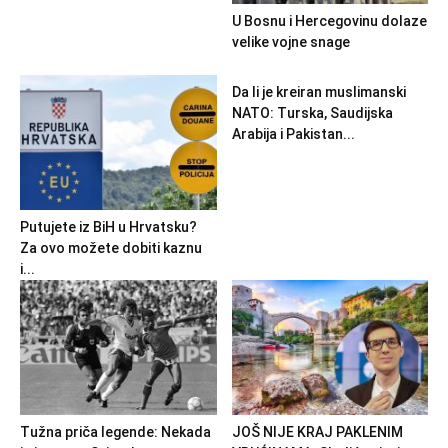
U Bosnu i Hercegovinu dolaze
velike vojne snage
Da li je kreiran muslimanski
NATO: Turska, Saudijska
Arabija i Pakistan...
Putujete iz BiH u Hrvatsku?
Za ovo možete dobiti kaznu
i...
Tužna priča legende: Nekada
JOŠ NIJE KRAJ PAKLENIM