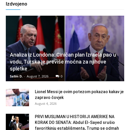
Izdvojeno
Analiza iz Londona: Ciničan plan Izraela pao u
vodu, Turska je previše moćna za njihove
spletke
Salim D.
-
August 7, 2026
0
Lionel Messi je ovim potezom pokazao kakav je
zapravo čovjek
August 4, 2026
PRVI MUSLIMAN U HISTORIJI AMERIKE NA
KORAK DO SENATA: Abdul El-Sayed srušio
favoritkinju establišmenta, Trump se odmah