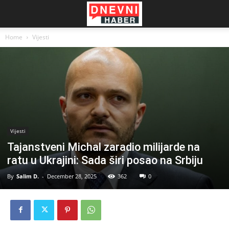
Home
Vijesti
Vijesti
Tajanstveni Michal zaradio milijarde na
ratu u Ukrajini: Sada širi posao na Srbiju
By
Salim D.
-
December 28, 2025
362
0