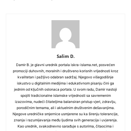
Salim D.
Damir B. je glavni urednik portala iskra-islama.net, posvećen
promociji duhovnih, moralnih i društveno korisnih vrijednosti kroz
kvalitetan i pažljivo odabran sadržaj. Njegovo višegodišnje
iskustvo u digitalnim medijima i edukativnom pisanju čini ga
jednim od ključnih oslonaca portala. U svom radu, Damir nastoji
spojiti tradicionalne islamske vrijednosti sa savremenim
izazovima, nudeći čitateljima balansiran pristup vjeri, zdravlju,
porodičnim temama, ali i aktuelnim društvenim dešavanjima.
Njegove uredničke smjernice usmjerene su ka širenju tolerancije,
znanja i razumijevanja među ljudima svih generacija i uvjerenja.
Kao urednik, svakodnevno sarađuje s autorima, čitaocima i