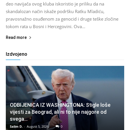
deo navijača ovog kluba iskoristio je priliku da na
skandalozan način iskaže podršku Ratku Mladiću,
pravosnažno osuđenom za genocid i druge teške zločine
tokom rata u Bosni i Hercegovini. Ova...
Read more
Izdvojeno
ODBIJENICA IZ WASHINGTONA: Stigle loše
vijesti za Beograd, ali ni to nije najgore od
svega…
Salim D.
-
August 5, 2026
0