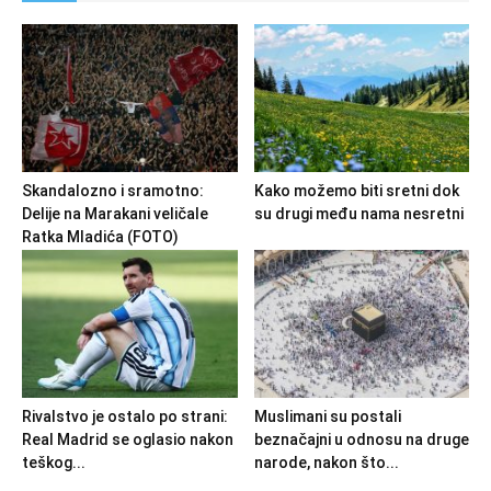
Skandalozno i sramotno:
Kako možemo biti sretni dok
Delije na Marakani veličale
su drugi među nama nesretni
Ratka Mladića (FOTO)
Rivalstvo je ostalo po strani:
Muslimani su postali
Real Madrid se oglasio nakon
beznačajni u odnosu na druge
teškog...
narode, nakon što...