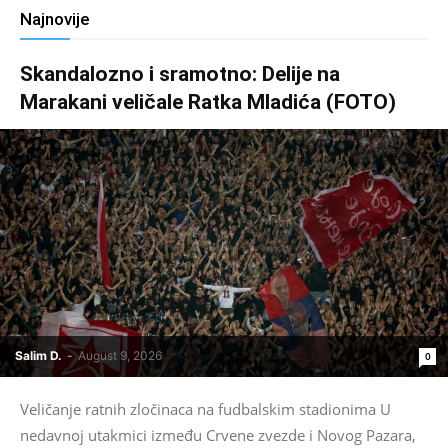
Najnovije
Skandalozno i sramotno: Delije na
Marakani veličale Ratka Mladića (FOTO)
Salim D.
-
August 9, 2026
0
Veličanje ratnih zločinaca na fudbalskim stadionima U
nedavnoj utakmici između Crvene zvezde i Novog Pazara,