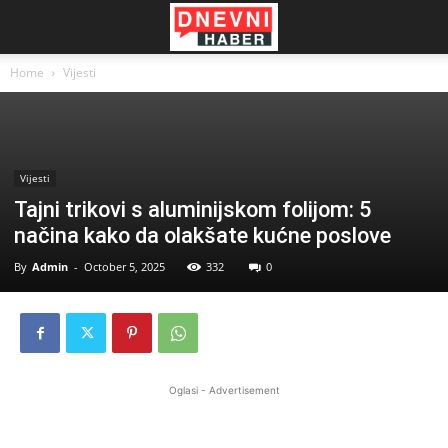
Home
Vijesti
Vijesti
Tajni trikovi s aluminijskom folijom: 5
načina kako da olakšate kućne poslove
By
Admin
-
October 5, 2025
332
0
Oglasi - Advertisement