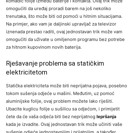
komadić folije između baterije i kontakta. Ovaj trik može
omogućiti da uređaj proradi barem na još nekoliko
trenutaka, što može biti od pomoći u hitnim situacijama.
Na primjer, ako vam je daljinski upravljač za televizor
iznenada prestao raditi, ovaj jednostavan trik može vam
omogućiti da uživate u omiljenom programu bez potrebe
za hitnom kupovinom novih baterija.
Rješavanje problema sa statičkim
elektricitetom
Statička elektriciteta može biti neprijatna pojava, posebno
tokom sušenja odjeće u mašini. Međutim, uz pomoć
aluminijske folije, ovaj problem možete lako riješiti.
Ubacite kuglicu folije u sušilicu sa odjećom, i primijetit
ćete da će vaša odjeća biti bez neprijatnog
lepršanja
kada je izvadite. Ovaj jednostavan trik može učiniti vaše
sušenje odjeće jednostavnijim i prijatnijim, a također