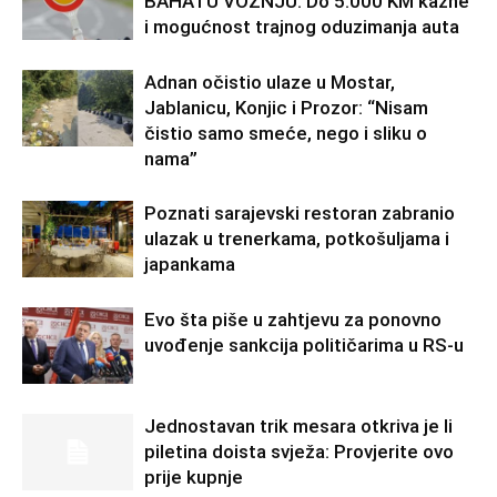
BAHATU VOŽNJU: Do 5.000 KM kazne
i mogućnost trajnog oduzimanja auta
Adnan očistio ulaze u Mostar,
Jablanicu, Konjic i Prozor: “Nisam
čistio samo smeće, nego i sliku o
nama”
Poznati sarajevski restoran zabranio
ulazak u trenerkama, potkošuljama i
japankama
Evo šta piše u zahtjevu za ponovno
uvođenje sankcija političarima u RS-u
Jednostavan trik mesara otkriva je li
piletina doista svježa: Provjerite ovo
prije kupnje