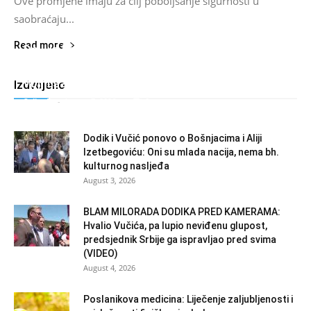
Ove promjene imaju za cilj poboljšanje sigurnosti u
saobraćaju...
Read more
Da li je kreiran muslimanski NATO: Turska,
Saudijska Arabija i Pakistan napravili moćni
vojni savez!
Izdvojeno
Salim D.
-
August 7, 2026
0
Dodik i Vučić ponovo o Bošnjacima i Aliji
Izetbegoviću: Oni su mlada nacija, nema bh.
kulturnog nasljeđa
August 3, 2026
BLAM MILORADA DODIKA PRED KAMERAMA:
Hvalio Vučića, pa lupio neviđenu glupost,
predsjednik Srbije ga ispravljao pred svima
(VIDEO)
August 4, 2026
Poslanikova medicina: Liječenje zaljubljenosti i