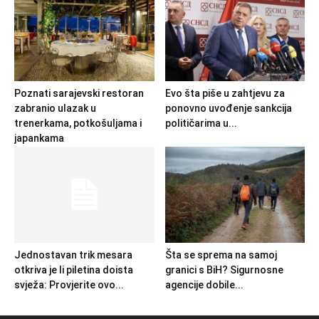
Poznati sarajevski restoran
Evo šta piše u zahtjevu za
zabranio ulazak u
ponovno uvođenje sankcija
trenerkama, potkošuljama i
političarima u...
japankama
Jednostavan trik mesara
Šta se sprema na samoj
otkriva je li piletina doista
granici s BiH? Sigurnosne
svježa: Provjerite ovo...
agencije dobile...