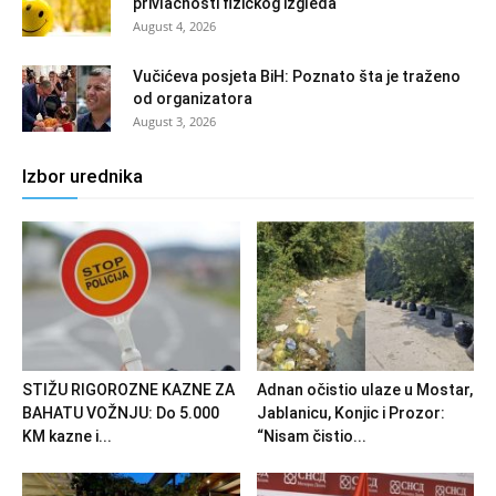
privlačnosti fizičkog izgleda
August 4, 2026
Vučićeva posjeta BiH: Poznato šta je traženo
od organizatora
August 3, 2026
Izbor urednika
STIŽU RIGOROZNE KAZNE ZA
Adnan očistio ulaze u Mostar,
BAHATU VOŽNJU: Do 5.000
Jablanicu, Konjic i Prozor:
KM kazne i...
“Nisam čistio...