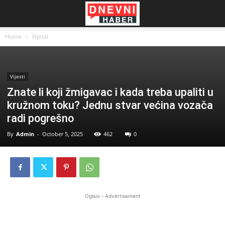
Home
Vijesti
Vijesti
Znate li koji žmigavac i kada treba upaliti u
kružnom toku? Jednu stvar većina vozača
radi pogrešno
By
Admin
-
October 5, 2025
462
0
Oglasi - Advertisement