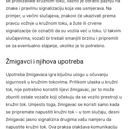
se približavate kružnom toku, važno je obratiti pažnju na
znake i pravilnu signalizaciju koja vas usmjerava. Na
primjer, u većini slučajeva, znakovi će ukazivati prema
pravcu vožnje u kružnom toku, a žute ili crvene
signalizacije će označiti da su vozila već u toku. U takvim
slučajevima, vozači bi trebali smanjiti brzinu i pripremiti
se za eventualno stajanje, ukoliko je to potrebno.
Žmigavci i njihova upotreba
Upotreba žmigavaca igra ključnu ulogu u očuvanju
sigurnosti u kružnim tokovima. Prilikom ulaska u kružni
tok, nije potrebno koristiti lijevi žmigavac, jer to može
zbuniti ostale vozače koji očekuju da se vozilo prestroji u
kružni tok. Umjesto toga, žmigavac se koristi samo kada
se pripremate napustiti kružni tok – u tom slučaju, desni
žmigavac jasno signalizira drugima vašu namjeru da
napustite kružni tok. Ova praksa olakšava komunikaciju