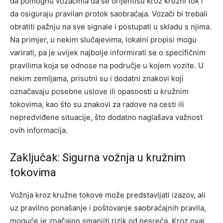
da pomognu vozačima da se orijentišu kroz kružni tok i
da osiguraju pravilan protok saobraćaja. Vozači bi trebali
obratiti pažnju na sve signale i postupati u skladu s njima.
Na primjer, u nekim slučajevima, lokalni propisi mogu
varirati, pa je uvijek najbolje informirati se o specifičnim
pravilima koja se odnose na područje u kojem vozite.
U
nekim zemljama, prisutni su i dodatni znakovi koji
označavaju posebne uslove ili opasnosti u kružnim
tokovima, kao što su znakovi za radove na cesti ili
nepredviđene situacije, što dodatno naglašava važnost
ovih informacija.
Zaključak: Sigurna vožnja u kružnim
tokovima
Vožnja kroz kružne tokove može predstavljati izazov, ali
uz pravilno ponašanje i poštovanje saobraćajnih pravila,
moguće je značajno smanjiti rizik od nesreća. Kroz ovaj