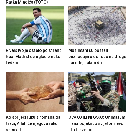
Ratka Mladića (FOTO)
Rivalstvo je ostalo po strani:
Muslimani su postali
Real Madrid se oglasio nakon
beznačajni u odnosu na druge
teškog...
narode, nakon što...
Ko spriječi ruku siromaha da
OVAKO ILI NIKAKO: Ultimatum
traži, Allah će njegovu ruku
Irana odjeknuo svijetom, evo
sačuvati...
šta traže od...