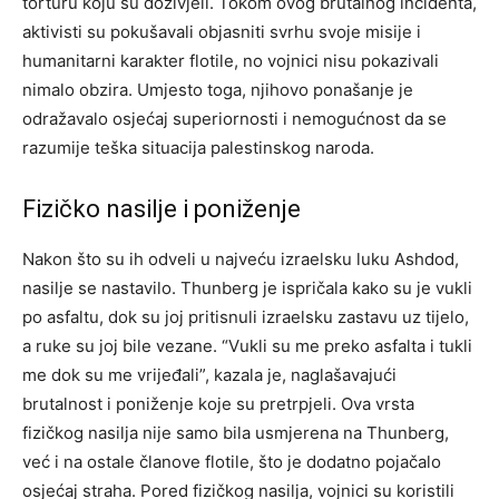
torturu koju su doživjeli. Tokom ovog brutalnog incidenta,
aktivisti su pokušavali objasniti svrhu svoje misije i
humanitarni karakter flotile, no vojnici nisu pokazivali
nimalo obzira. Umjesto toga, njihovo ponašanje je
odražavalo osjećaj superiornosti i nemogućnost da se
razumije teška situacija palestinskog naroda.
Fizičko nasilje i poniženje
Nakon što su ih odveli u najveću izraelsku luku Ashdod,
nasilje se nastavilo. Thunberg je ispričala kako su je vukli
po asfaltu, dok su joj pritisnuli izraelsku zastavu uz tijelo,
a ruke su joj bile vezane. “Vukli su me preko asfalta i tukli
me dok su me vrijeđali”, kazala je, naglašavajući
brutalnost i poniženje koje su pretrpjeli. Ova vrsta
fizičkog nasilja nije samo bila usmjerena na Thunberg,
već i na ostale članove flotile, što je dodatno pojačalo
osjećaj straha. Pored fizičkog nasilja, vojnici su koristili