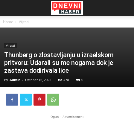
Home
Vijesti
Vijesti
Thunberg o zlostavljanju u izraelskom
pritvoru: Udarali su me nogama dok je
zastava dodirivala lice
By
Admin
-
October 16, 2025
470
0
Oglasi - Advertisement