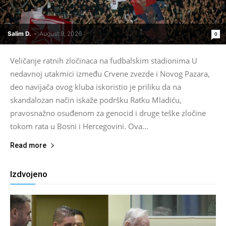
Salim D.
-
August 9, 2026
0
Veličanje ratnih zločinaca na fudbalskim stadionima U
nedavnoj utakmici između Crvene zvezde i Novog Pazara,
deo navijača ovog kluba iskoristio je priliku da na
skandalozan način iskaže podršku Ratku Mladiću,
pravosnažno osuđenom za genocid i druge teške zločine
tokom rata u Bosni i Hercegovini. Ova...
Read more
Izdvojeno