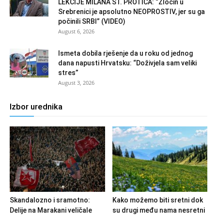
LEKCIJE MILANA ST. PROTIĆA: “Zločin u
Srebrenici je apsolutno NEOPROSTIV, jer su ga
počinili SRBI” (VIDEO)
August 6, 2026
Ismeta dobila rješenje da u roku od jednog
dana napusti Hrvatsku: “Doživjela sam veliki
stres”
August 3, 2026
Izbor urednika
Skandalozno i sramotno:
Kako možemo biti sretni dok
Delije na Marakani veličale
su drugi među nama nesretni