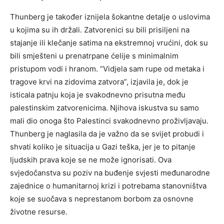
Thunberg je također iznijela šokantne detalje o uslovima
u kojima su ih držali. Zatvorenici su bili prisiljeni na
stajanje ili klečanje satima na ekstremnoj vrućini, dok su
bili smješteni u prenatrpane ćelije s minimalnim
pristupom vodi i hranom. “Vidjela sam rupe od metaka i
tragove krvi na zidovima zatvora”, izjavila je, dok je
isticala patnju koja je svakodnevno prisutna među
palestinskim zatvorenicima. Njihova iskustva su samo
mali dio onoga što Palestinci svakodnevno proživljavaju.
Thunberg je naglasila da je važno da se svijet probudi i
shvati koliko je situacija u Gazi teška, jer je to pitanje
ljudskih prava koje se ne može ignorisati. Ova
svjedočanstva su poziv na buđenje svjesti međunarodne
zajednice o humanitarnoj krizi i potrebama stanovništva
koje se suočava s neprestanom borbom za osnovne
životne resurse.