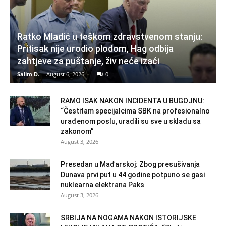
Ratko Mladić u teškom zdravstvenom stanju:
Pritisak nije urodio plodom, Hag odbija
zahtjeve za puštanje, živ neće izaći
Salim D.
-
August 6, 2026
0
RAMO ISAK NAKON INCIDENTA U BUGOJNU:
“Čestitam specijalcima SBK na profesionalno
urađenom poslu, uradili su sve u skladu sa
zakonom”
August 3, 2026
Presedan u Mađarskoj: Zbog presušivanja
Dunava prvi put u 44 godine potpuno se gasi
nuklearna elektrana Paks
August 3, 2026
SRBIJA NA NOGAMA NAKON ISTORIJSKE