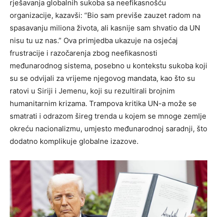
rješavanja globalnih sukoba sa neefikasnošću
organizacije, kazavši: “Bio sam previše zauzet radom na
spasavanju miliona života, ali kasnije sam shvatio da UN
nisu tu uz nas.” Ova primjedba ukazuje na osjećaj
frustracije i razočarenja zbog neefikasnosti
međunarodnog sistema, posebno u kontekstu sukoba koji
su se odvijali za vrijeme njegovog mandata, kao što su
ratovi u Siriji i Jemenu, koji su rezultirali brojnim
humanitarnim krizama. Trampova kritika UN-a može se
smatrati i odrazom šireg trenda u kojem se mnoge zemlje
okreću nacionalizmu, umjesto međunarodnoj saradnji, što
dodatno komplikuje globalne izazove.