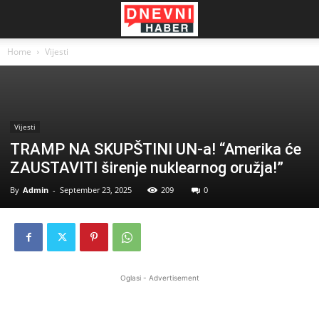
Home
Vijesti
Vijesti
TRAMP NA SKUPŠTINI UN-a! “Amerika će
ZAUSTAVITI širenje nuklearnog oružja!”
By
Admin
-
September 23, 2025
209
0
Oglasi - Advertisement