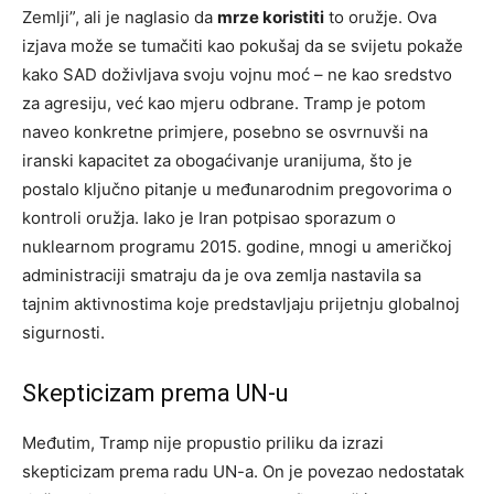
Zemlji”, ali je naglasio da
mrze koristiti
to oružje. Ova
izjava može se tumačiti kao pokušaj da se svijetu pokaže
kako SAD doživljava svoju vojnu moć – ne kao sredstvo
za agresiju, već kao mjeru odbrane. Tramp je potom
naveo konkretne primjere, posebno se osvrnuvši na
iranski kapacitet za obogaćivanje uranijuma, što je
postalo ključno pitanje u međunarodnim pregovorima o
kontroli oružja. Iako je Iran potpisao sporazum o
nuklearnom programu 2015. godine, mnogi u američkoj
administraciji smatraju da je ova zemlja nastavila sa
tajnim aktivnostima koje predstavljaju prijetnju globalnoj
sigurnosti.
Skepticizam prema UN-u
Međutim, Tramp nije propustio priliku da izrazi
skepticizam prema radu UN-a. On je povezao nedostatak