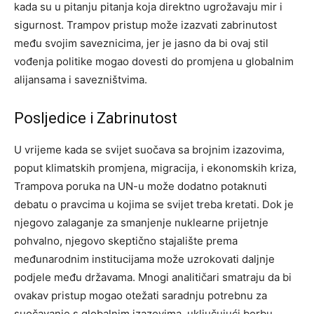
kada su u pitanju pitanja koja direktno ugrožavaju mir i
sigurnost.
Trampov pristup može izazvati zabrinutost
među svojim saveznicima, jer je jasno da bi ovaj stil
vođenja politike mogao dovesti do promjena u globalnim
alijansama i savezništvima.
Posljedice i Zabrinutost
U vrijeme kada se svijet suočava sa brojnim izazovima,
poput klimatskih promjena, migracija, i ekonomskih kriza,
Trampova poruka na UN-u može dodatno potaknuti
debatu o pravcima u kojima se svijet treba kretati.
Dok je
njegovo zalaganje za smanjenje nuklearne prijetnje
pohvalno, njegovo skeptično stajalište prema
međunarodnim institucijama može uzrokovati daljnje
podjele među državama. Mnogi analitičari smatraju da bi
ovakav pristup mogao otežati saradnju potrebnu za
suočavanje s globalnim izazovima, uključujući borbu