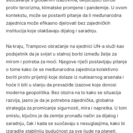
protiv terorizma, klimatske promjene i pandemije.
U ovom
kontekstu, može se postaviti pitanje da li međunarodna
zajednica može efikasno djelovati bez zajedničkih
institucija koje olakšavaju dijalog i saradnju.
Na kraju, Trampovo obraćanje na sjednici UN-a služi kao
podsjetnik da je svijet u stalnoj borbi između želje za
mirom i potreba za moći. Njegove riječi postavljaju pitanje
o tome kako će se međunarodna zajednica kolektivno
boriti protiv prijetnji koje dolaze iz nuklearnog arsenala i
hoće li biti u stanju da prevaziđe izazove koje donosi
moderna geopolitika. Bez obzira na to kako se situacija
razvija, jasno je da je potrebna zajednička, globalna
strategija za promicanje sigurnosti, mira i napretka. U tom
smislu, ključno je da zemlje pronađu način za dijalog i
saradnju, čak i kada se suočavaju s nesuglasjima, kako bi
izgradile stabilniju budućnost za sve ljude na planeti.