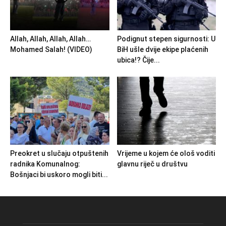
Allah, Allah, Allah, Allah…
Podignut stepen sigurnosti: U
Mohamed Salah! (VIDEO)
BiH ušle dvije ekipe plaćenih
ubica!? Čije...
Preokret u slučaju otpuštenih
Vrijeme u kojem će ološ voditi
radnika Komunalnog:
glavnu riječ u društvu
Bošnjaci bi uskoro mogli biti...