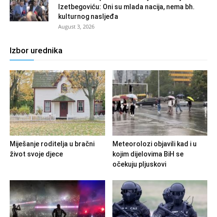
Izetbegoviću: Oni su mlada nacija, nema bh.
kulturnog nasljeđa
August 3, 2026
Izbor urednika
Miješanje roditelja u bračni
Meteorolozi objavili kad i u
život svoje djece
kojim dijelovima BiH se
očekuju pljuskovi