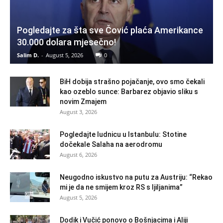
Pogledajte za šta sve Čović plaća Amerikance
30.000 dolara mjesečno!
Salim D.
-
August 5, 2026
0
BiH dobija strašno pojačanje, ovo smo čekali
kao ozeblo sunce: Barbarez objavio sliku s
novim Zmajem
August 3, 2026
Pogledajte ludnicu u Istanbulu: Stotine
dočekale Salaha na aerodromu
August 6, 2026
Neugodno iskustvo na putu za Austriju: “Rekao
mi je da ne smijem kroz RS s ljiljanima”
August 5, 2026
Dodik i Vučić ponovo o Bošnjacima i Aliji