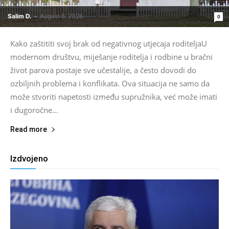
Salim D.
-
August 6, 2026
0
Kako zaštititi svoj brak od negativnog utjecaja roditeljaU
modernom društvu, miješanje roditelja i rodbine u bračni
život parova postaje sve učestalije, a često dovodi do
ozbiljnih problema i konflikata. Ova situacija ne samo da
može stvoriti napetosti između supružnika, već može imati
i dugoročne...
Read more
Izdvojeno