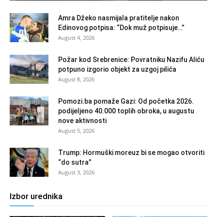
Amra Džeko nasmijala pratitelje nakon
Edinovog potpisa: “Dok muž potpisuje…”
August 4, 2026
Požar kod Srebrenice: Povratniku Nazifu Aliću
potpuno izgorio objekt za uzgoj pilića
August 8, 2026
Pomozi.ba pomaže Gazi: Od početka 2026.
podijeljeno 40.000 toplih obroka, u augustu
nove aktivnosti
August 5, 2026
Trump: Hormuški moreuz bi se mogao otvoriti
“do sutra”
August 3, 2026
Izbor urednika