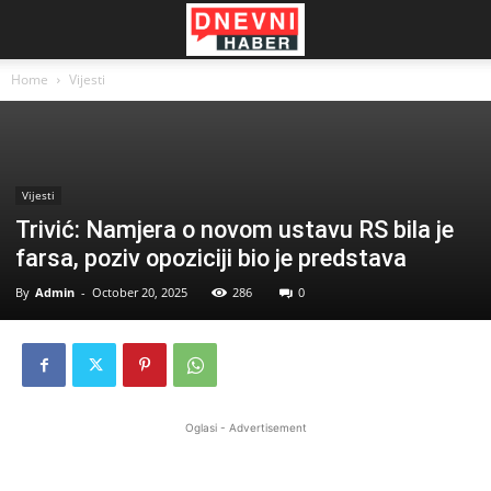
Home
Vijesti
Vijesti
Trivić: Namjera o novom ustavu RS bila je
farsa, poziv opoziciji bio je predstava
By
Admin
-
October 20, 2025
286
0
Oglasi - Advertisement