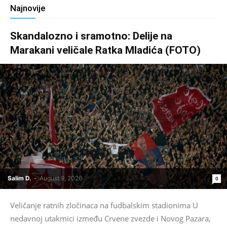
Najnovije
Skandalozno i sramotno: Delije na
Marakani veličale Ratka Mladića (FOTO)
Salim D.
-
August 9, 2026
0
Veličanje ratnih zločinaca na fudbalskim stadionima U
nedavnoj utakmici između Crvene zvezde i Novog Pazara,