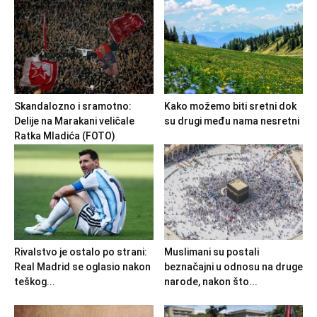
Skandalozno i sramotno:
Kako možemo biti sretni dok
Delije na Marakani veličale
su drugi među nama nesretni
Ratka Mladića (FOTO)
Rivalstvo je ostalo po strani:
Muslimani su postali
Real Madrid se oglasio nakon
beznačajni u odnosu na druge
teškog...
narode, nakon što...