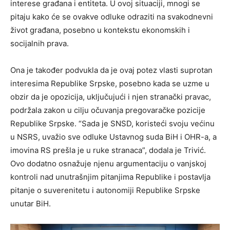
interese građana i entiteta. U ovoj situaciji, mnogi se
pitaju kako će se ovakve odluke odraziti na svakodnevni
život građana, posebno u kontekstu ekonomskih i
socijalnih prava.
Ona je također podvukla da je ovaj potez vlasti suprotan
interesima Republike Srpske, posebno kada se uzme u
obzir da je opozicija, uključujući i njen stranački pravac,
podržala zakon u cilju očuvanja pregovaračke pozicije
Republike Srpske. “Sada je SNSD, koristeći svoju većinu
u NSRS, uvažio sve odluke Ustavnog suda BiH i OHR-a, a
imovina RS prešla je u ruke stranaca”, dodala je Trivić.
Ovo dodatno osnažuje njenu argumentaciju o vanjskoj
kontroli nad unutrašnjim pitanjima Republike i postavlja
pitanje o suverenitetu i autonomiji Republike Srpske
unutar BiH.