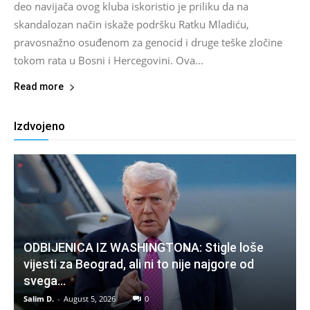
deo navijača ovog kluba iskoristio je priliku da na
skandalozan način iskaže podršku Ratku Mladiću,
pravosnažno osuđenom za genocid i druge teške zločine
tokom rata u Bosni i Hercegovini. Ova...
Read more
Izdvojeno
ODBIJENICA IZ WASHINGTONA: Stigle loše
vijesti za Beograd, ali ni to nije najgore od
svega…
Salim D.
-
August 5, 2026
0