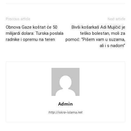
Previous article
Next article
Obnova Gaze koštat će 50
Bivši košarkaš Adi Mujičić je
milijardi dolara: Turska poslala
teško bolestan, moli za
radnike i opremu na teren
pomoć: “Pišem vam u suzama,
ali i s nadom”
Admin
http://iskra-islama.net