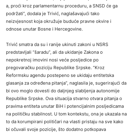
a, proći kroz parlamentarnu proceduru, a SNSD će ga
podržati”, dodala je Trivić, naglašavajući tako
neizvjesnost koja okružuje buduće pravne okvire i
odnose unutar Bosne i Hercegovine.
Trivić smatra da su i ranije ukinuti zakoni u NSRS
predstavljali “šaradu”, ali da ukidanje Zakona o
nepokretnoj imovini nosi veće posljedice po
pregovaračku poziciju Republike Srpske. “Kroz
Reformsku agendu postepeno se ukidaju entitetska
glasanja za određena pitanja”, naglasila je, sugerirajući da
bi ovo moglo dovesti do daljnjeg slabljenja autonomije
Republike Srpske. Ova situacija stvarno otvara pitanja o
pravima entiteta unutar BiH i potencijalnim posljedicama
na političku stabilnost. U tom kontekstu, ona je ukazala na
to da korumpirani političari na vlasti pristaju na sve kako
bi očuvali svoje pozicije, što dodatno potkopava