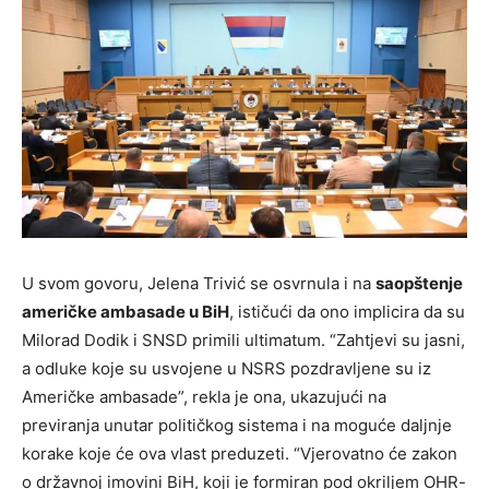
U svom govoru, Jelena Trivić se osvrnula i na
saopštenje
američke ambasade u BiH
, ističući da ono implicira da su
Milorad Dodik i SNSD primili ultimatum. “Zahtjevi su jasni,
a odluke koje su usvojene u NSRS pozdravljene su iz
Američke ambasade”, rekla je ona, ukazujući na
previranja unutar političkog sistema i na moguće daljnje
korake koje će ova vlast preduzeti. “Vjerovatno će zakon
o državnoj imovini BiH, koji je formiran pod okriljem OHR-