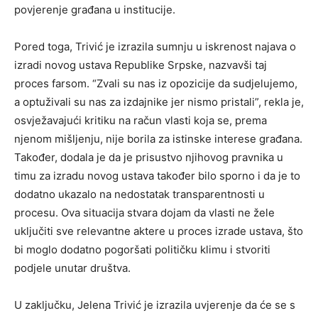
povjerenje građana u institucije.
Pored toga, Trivić je izrazila sumnju u iskrenost najava o
izradi novog ustava Republike Srpske, nazvavši taj
proces farsom. “Zvali su nas iz opozicije da sudjelujemo,
a optuživali su nas za izdajnike jer nismo pristali”, rekla je,
osvježavajući kritiku na račun vlasti koja se, prema
njenom mišljenju, nije borila za istinske interese građana.
Također, dodala je da je prisustvo njihovog pravnika u
timu za izradu novog ustava također bilo sporno i da je to
dodatno ukazalo na nedostatak transparentnosti u
procesu. Ova situacija stvara dojam da vlasti ne žele
uključiti sve relevantne aktere u proces izrade ustava, što
bi moglo dodatno pogoršati političku klimu i stvoriti
podjele unutar društva.
U zaključku, Jelena Trivić je izrazila uvjerenje da će se s