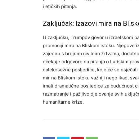
i etičkih pitanja.
Zaključak: Izazovi mira na Blis
U zaključku, Trumpov govor u izraelskom par
promociji mira na Bliskom istoku. Njegove iz
zajedno s brojnim civilnim žrtvama, dodatno 
očekuje odgovore na pitanja o ljudskim pravi
dalekosežne posljedice, koje će se osjećat
mir na Bliskom istoku važniji nego ikad, sv
imati dramatične posljedice za budućnost cij
razmatranje i pažljivo djelovanje svih uključ
humanitarne krize.