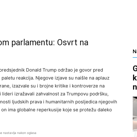
om parlamentu: Osvrt na
N
G
 predsjednik Donald Trump održao je govor pred
k
 paletu reakcija. Njegove izjave su naišle na aplauz
n
ne, izazvale su i brojne kritike i kontroverze na
 lideri izražavali zahvalnost za Trumpovu podršku,
žnosti ljudskih prava i humanitarnih posljedica njegovih
; on ima globalne reperkusije koje se protežu daleko
se nastavlja nakon oglasa