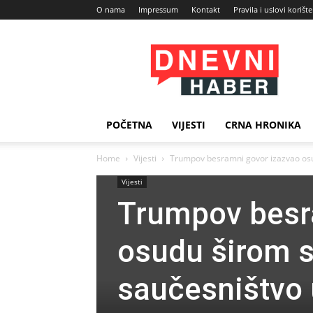
O nama
Impressum
Kontakt
Pravila i uslovi korišt
Dnevni
Haber
POČETNA
VIJESTI
CRNA HRONIKA
Home
Vijesti
Trumpov besramni govor izazvao osud
Vijesti
Trumpov besr
osudu širom s
saučesništvo