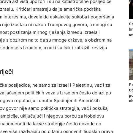
ava aktivisti upozorili su na katastrofalne posljedice
zraelu. Kritičari smatraju da je američka podrška
m interesima, dovela do eskalacije sukoba i pogoršanja
da nije izostala ni nakon Trumpovog govora, a mnogi su
Sa
br
ost postizanja mirnog rješenja između Izraela i
sv
kuje s obzirom na to da su mnoge države, s obzirom na
 odnose s Izraelom, a neki su čak i zatražili reviziju
iječi
e posljedice, ne samo za Izrael i Palestinu, već i za
Po
Od
za jačanjem političkih veza s Izraelom često dolazi po
po
njegovu reputaciju i unutar Sjedinjenih Američkih
ob
v govor nije samo politička strategija, već i pokušaj
 ambicije, uključujući i njegovu borbu za Nobelovu
 napomenuti da takve strategije često dovode do
e sve više razdvajaju po pitanju osnovnih ljudskih prava