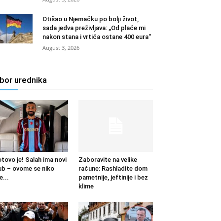
Otišao u Njemačku po bolji život,
sada jedva preživljava: „Od plaće mi
nakon stana i vrtića ostane 400 eura“
August 3, 2026
zbor urednika
tovo je! Salah ima novi
Zaboravite na velike
ub – ovome se niko
račune: Rashladite dom
e...
pametnije, jeftinije i bez
klime