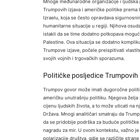
Mnoge međunarodne organizacije i ljudska pr
Trumpovih izjava i američke politike prema I
Izraelu, koja se često opravdava sigurnosni
humanitarne situacije u regiji. Njihova osu
istakli da se time dodatno potkopava mogućn
Palestine. Ova situacija se dodatno kompli
Trumpove izjave, počele preispitivati vlastite
svojih vojnih i trgovačkih sporazuma.
Političke posljedice Trumpovih r
Trumpov govor može imati dugoročne političk
američku unutrašnju politiku. Njegova želja 
cijenu ljudskih života, a to može uticati na 
Država. Mnogi analitičari smatraju da Trumpo
da se pridobije podrška za buduće političke
nagradu za mir. U ovom kontekstu, važno je
polarizacije društva, gdje se različite stran