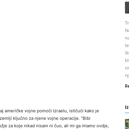
T
No
n
t
št
k
iz
nj
R
I
 američke vojne pomoći Izraelu, ističući kako je
emlji ključno za njene vojne operacije. “Bibi
žje za koje nikad nisam ni čuo, ali mi ga imamo ovdje,