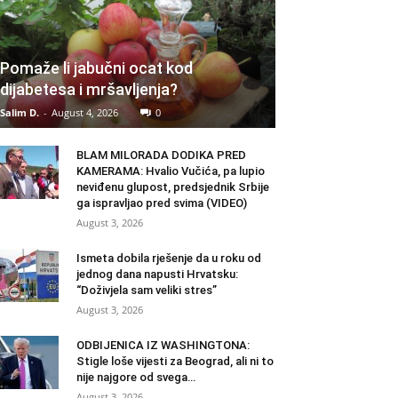
Pomaže li jabučni ocat kod
dijabetesa i mršavljenja?
Salim D.
-
August 4, 2026
0
BLAM MILORADA DODIKA PRED
KAMERAMA: Hvalio Vučića, pa lupio
neviđenu glupost, predsjednik Srbije
ga ispravljao pred svima (VIDEO)
August 3, 2026
Ismeta dobila rješenje da u roku od
jednog dana napusti Hrvatsku:
“Doživjela sam veliki stres”
August 3, 2026
ODBIJENICA IZ WASHINGTONA:
Stigle loše vijesti za Beograd, ali ni to
nije najgore od svega…
August 3, 2026