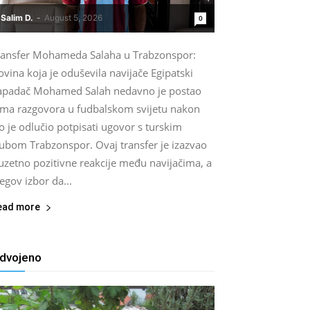
Salim D.
-
August 5, 2026
0
ransfer Mohameda Salaha u Trabzonspor:
vina koja je oduševila navijače Egipatski
apadač Mohamed Salah nedavno je postao
ema razgovora u fudbalskom svijetu nakon
o je odlučio potpisati ugovor s turskim
lubom Trabzonspor. Ovaj transfer je izazvao
uzetno pozitivne reakcije među navijačima, a
egov izbor da...
ead more
zdvojeno