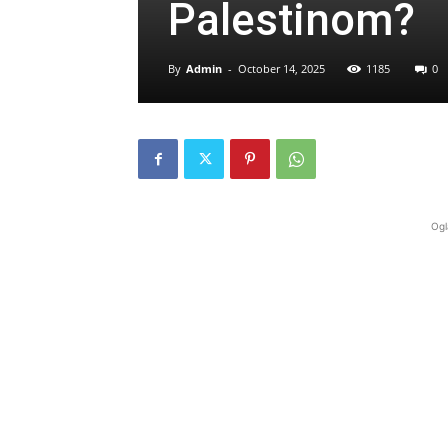
Palestinom?
By
Admin
-
October 14, 2025
1185
0
Ogl