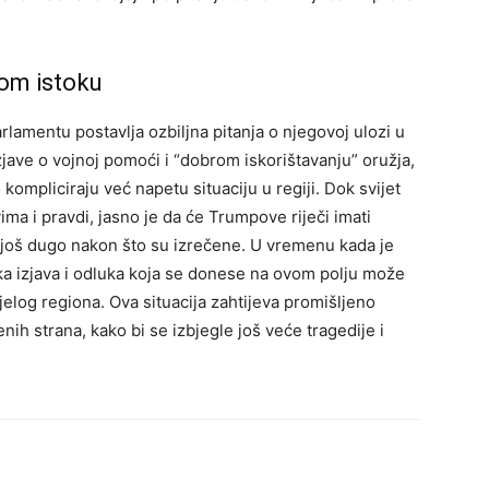
kom istoku
lamentu postavlja ozbiljna pitanja o njegovoj ulozi u
jave o vojnoj pomoći i “dobrom iskorištavanju” oružja,
kompliciraju već napetu situaciju u regiji. Dok svijet
ma i pravdi, jasno je da će Trumpove riječi imati
i još dugo nakon što su izrečene. U vremenu kada je
aka izjava i odluka koja se donese na ovom polju može
elog regiona. Ova situacija zahtijeva promišljeno
enih strana, kako bi se izbjegle još veće tragedije i