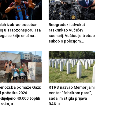
lah izabrao poseban
Beogradski advokat
oj u Trabzonsporu: Iza
raskrinkao Vučićev
ega se krije snažna...
scenarij: Vučiću je trebao
sukob s policijom...
mozi.ba pomaže Gazi:
RTRS nazvao Memorijalni
 početka 2026.
centar “fabrikom para”,
dijeljeno 40.000 toplih
sada im stigla prijava
roka, u...
RAK-u