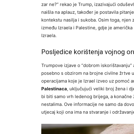
zar ne?” rekao je Trump, izazivajući oduševl
naišla na aplauz, također je postavila pitanj
kontekstu nasilja i sukoba. Osim toga, njen
između Izraela i Palestine, gdje je američka
Izraela.
Posljedice korištenja vojnog or
Trumpove izjave o “dobrom iskorištavanju” a
posebno s obzirom na brojne civilne žrtve u
operacijama koje je Izrael izveo uz pomoć a
Palestinaca
, uključujući veliki broj žena i
bi biti samo vrh ledenog brijega, a konačne
nestalima. Ove informacije ne samo da dovod
utjecaj koji ona ima na stvaranje i održavanje