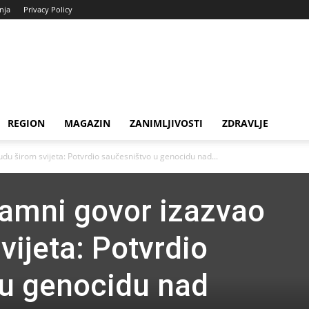
enja
Privacy Policy
REGION
MAGAZIN
ZANIMLJIVOSTI
ZDRAVLJE
u širom svijeta: Potvrdio saučesništvo u genocidu nad...
amni govor izazvao
vijeta: Potvrdio
 u genocidu nad