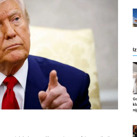
I
Go
kl
nij