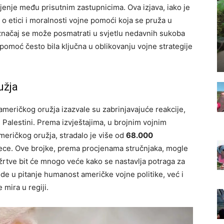
jenje među prisutnim zastupnicima. Ova izjava, iako je
e o etici i moralnosti vojne pomoći koja se pruža u
 značaj se može posmatrati u svjetlu nedavnih sukoba
 pomoć često bila ključna u oblikovanju vojne strategije
užja
meričkog oružja izazvale su zabrinjavajuće reakcije,
 Palestini. Prema izvještajima, u brojnim vojnim
meričkog oružja, stradalo je više od
68.000
 djece. Ove brojke, prema procjenama stručnjaka, mogle
 žrtve bit će mnogo veće kako se nastavlja potraga za
e u pitanje humanost američke vojne politike, već i
 mira u regiji.