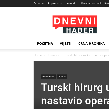
O nama
Impressum
Kontakt
Pravila i uslovi korišt
Dnevni
Haber
POČETNA
VIJESTI
CRNA HRONIKA
Home
Humanost
Turski hirurg uz infuziju u stopal
Humanost
Vijesti
Turski hirurg 
nastavio opera