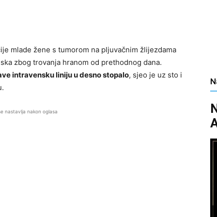
je mlade žene s tumorom na pljuvačnim žlijezdama
itiska zbog trovanja hranom od prethodnog dana.
ve intravensku liniju u desno stopalo
, sjeo je uz sto i
N
u.
N
se nastavlja nakon oglasa
A