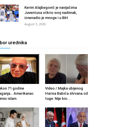
Kerim Alajbegović je navijačima
Juventusa otkrio svoj nadimak,
iznenadio je mnoge i u BiH
August 3, 2026
zbor urednika
kon 71 godine
Video / Majka ubijenog
aganja… Amerikanac
Harisa Babića shrvana od
imio islam
tuge: Nije bio...