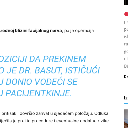
p
p
rednoj blizini facijalnog nerva
, pa je operacija
is
ra
go
OZICIJI DA PREKINEM
uk
Bi
 JE DR. BASUT, ISTIČUĆI
R
U DONIO VODEĆI SE
 PACIJENTKINJE.
I
o pritisak i dovršio zahvat u sjedećem položaju. Odluka
iječila je prekid procedure i eventualne dodatne rizike