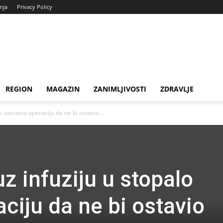
enja
Privacy Policy
REGION
MAGAZIN
ZANIMLJIVOSTI
ZDRAVLJE
o nastavio operaciju da ne bi ostavio...
uz infuziju u stopalo
ciju da ne bi ostavio