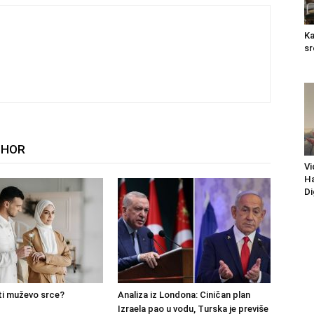
Ka
sr
THOR
Vi
Ha
Di
ti muževo srce?
Analiza iz Londona: Ciničan plan
Izraela pao u vodu, Turska je previše