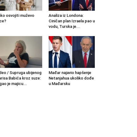
ko osvojiti muževo
Analiza iz Londona:
ce?
Ciničan plan Izraela pao u
vodu, Turska je...
deo / Supruga ubijenog
Mađar najavio hapšenje
risa Babića kroz suze:
Netanjahua ukoliko dođe
gao je majicu...
u Mađarsku