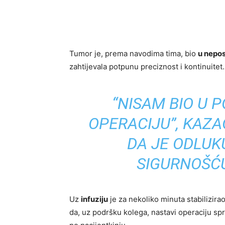
Tumor je, prema navodima tima, bio
u nepos
zahtijevala potpunu preciznost i kontinuitet.
“NISAM BIO U P
OPERACIJU”, KAZAO
DA JE ODLUK
SIGURNOŠĆU
Uz
infuziju
je za nekoliko minuta stabilizira
da, uz podršku kolega, nastavi operaciju spr