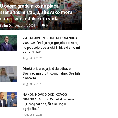
U ovom gradu niko ne plaća
stanarinu ni struju, ali svako mora
sam riješiti odakle mu voda
Salim D.
-
August 4, 2026
0
ZAPALJIVE PORUKE ALEKSANDRA
VUČIĆA: “Ničija nije gorjela do zore,
ne postoje bosanski Srbi, svi smo mi
samo Srbi!”
August 3, 2026
Direktorica koja je dala otkaze
Bošnjacima u JP Komunalno: Sve bih
ponovila
August 6, 2026
NAKON NOVOG DODIKOVOG
SKANDALA: Igor Crnadak u nevjerici
–„E moj narode, šta si Bogu
zgriješio…“
August 3, 2026