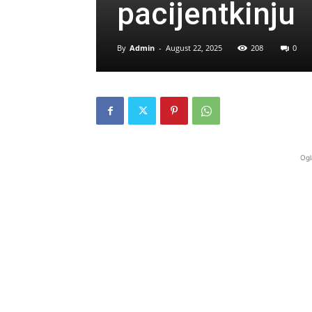
pacijentkinju
By
Admin
-
August 22, 2025
208
0
Ogl