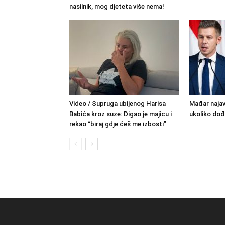
nasilnik, mog djeteta više nema!
Video / Supruga ubijenog Harisa
Mađar najav
Babića kroz suze: Digao je majicu i
ukoliko do
rekao “biraj gdje ćeš me izbosti”