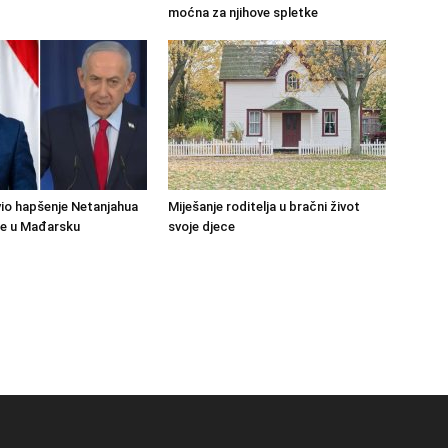
moćna za njihove spletke
io hapšenje Netanjahua
Miješanje roditelja u bračni život
đe u Mađarsku
svoje djece