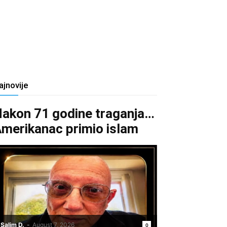
ajnovije
akon 71 godine traganja…
merikanac primio islam
Salim D.
-
August 7, 2026
0