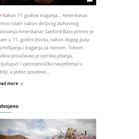
Nakon 71 godine traganja… Amerikanac
rimio islam nakon dirljivog duhovnog
utovanja Amerikanac Sanford Bass primio je
lam u 71. godini života, nakon dugog puta
zmišljanja i traganja za istinom. Tokom
dina proučavao je vjerska pitanja,
ljučujući i vjerovjesnička navještenja u
bliji, a jedno posebno...
ead more
zdvojeno