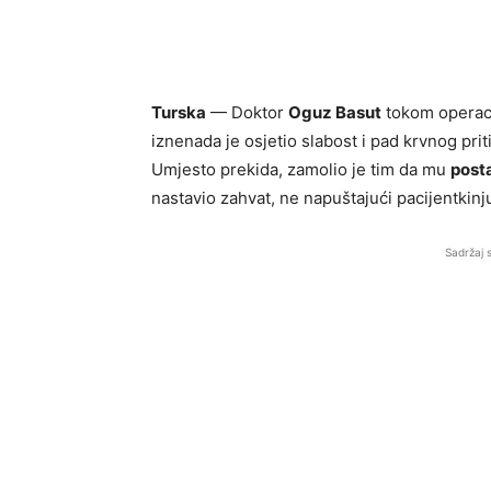
Turska
— Doktor
Oguz Basut
tokom operaci
iznenada je osjetio slabost i pad krvnog pr
Umjesto prekida, zamolio je tim da mu
posta
nastavio zahvat, ne napuštajući pacijentkinj
Sadržaj 