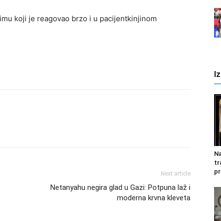
mu koji je reagovao brzo i u pacijentkinjinom
I
Na
tr
pr
Next article
Netanyahu negira glad u Gazi: Potpuna laž i
moderna krvna kleveta