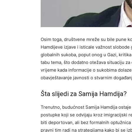
Osim toga, društvene mreže su bile pune kom
Hamdijeve izjave i isticale važnost slobod
globalnih sukoba, poput onog u Gazi, kritika
tabu tema, što dodatno otežava situaciju za
vrijeme kada informacije o sukobima dolaze i
obavještavanje javnosti o stvarnim događan
Šta slijedi za Samija Hamdija?
Trenutno, budućnost Samija Hamdija ostaje
postupke koji se odvijaju kroz imigracijski r
biti deportovan, ali bez formalnih optužnica
pravni tim radi na strategijama kako bi se i