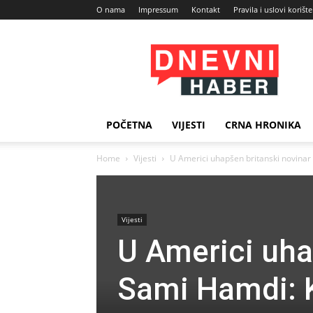
O nama
Impressum
Kontakt
Pravila i uslovi korišt
Dnevni
Haber
POČETNA
VIJESTI
CRNA HRONIKA
Home
Vijesti
U Americi uhapšen britanski novinar 
Vijesti
U Americi uha
Sami Hamdi: Kr