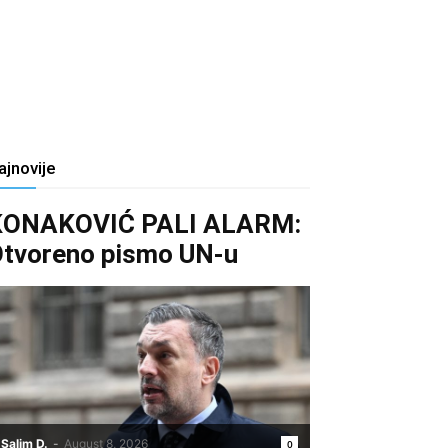
ajnovije
KONAKOVIĆ PALI ALARM:
tvoreno pismo UN-u
Salim D.
-
August 8, 2026
0