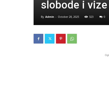
slobode i vize
By
Admin
-
October 28, 2025
323
0
Ogl