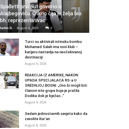
Spalletti prvi put govorio o
Alajbegoviću: Otkrio čija je želja bio
bh. reprezentativac
Salim D.
-
August 4, 2026
0
Turci su aktivirali istinsku bombu:
Mohamed Salah ima novi klub –
karijeru nastavlja na neočekivanoj
destinaciji
August 4, 2026
REAKCIJA IZ AMERIKE, NAKON
UPADA SPECIJALACA RS-a U
SREDNJOJ BOSNI: „Ovo bi mogli biti
članovi iste grupe koja je pratila
Dodika dok je bježao…“
August 4, 2026
Sedam jednostavnih savjeta kako da
zavolite Kur’an
August 8, 2026