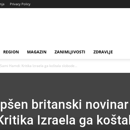
enja
Privacy Policy
REGION
MAGAZIN
ZANIMLJIVOSTI
ZDRAVLJE
Sami Hamdi: Kritika Izraela ga koštala slobode...
pšen britanski novinar
itika Izraela ga košta