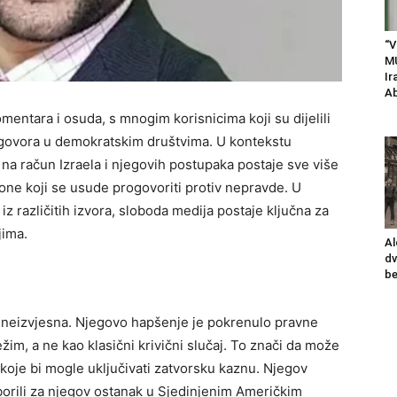
“V
M
Ir
Ab
entara i osuda, s mnogim korisnicima koji su dijelili
e govora u demokratskim društvima. U kontekstu
 na račun Izraela i njegovih postupaka postaje sve više
 one koji se usude progovoriti protiv nepravde. U
z različitih izvora, sloboda medija postaje ključna za
jima.
Al
dv
be
 neizvjesna. Njegovo hapšenje je pokrenulo pravne
ežim, a ne kao klasični krivični slučaj. To znači da može
 koje bi mogle uključivati zatvorsku kaznu. Njegov
zborili za njegov ostanak u Sjedinjenim Američkim