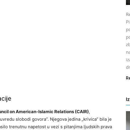
Re
P
po
p
z
n
i
d
R
acije
I
ncil on American-Islamic Relations (CAIR)
,
vredu slobodi govora”. Njegova jedina „krivica” bila je
asilo trenutnu napetost u vezi s pitanjima ljudskih prava