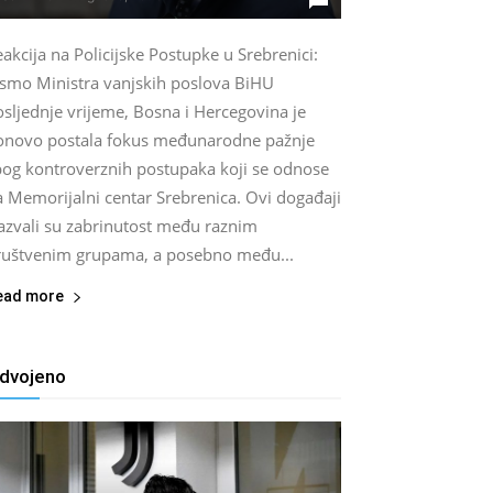
akcija na Policijske Postupke u Srebrenici:
ismo Ministra vanjskih poslova BiHU
sljednje vrijeme, Bosna i Hercegovina je
onovo postala fokus međunarodne pažnje
bog kontroverznih postupaka koji se odnose
a Memorijalni centar Srebrenica. Ovi događaji
zazvali su zabrinutost među raznim
ruštvenim grupama, a posebno među...
ead more
zdvojeno