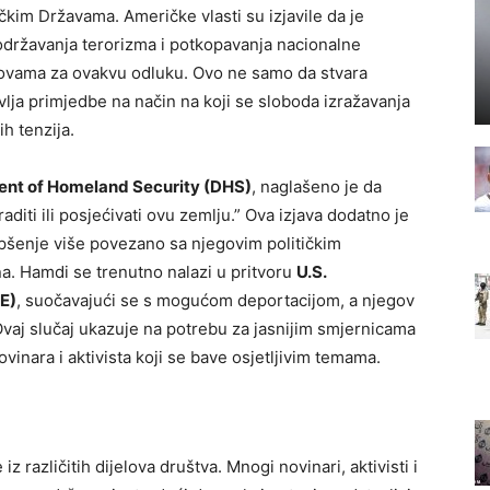
kim Državama. Američke vlasti su izjavile da je
ržavanja terorizma i potkopavanja nacionalne
osnovama za ovakvu odluku. Ovo ne samo da stvara
vlja primjedbe na način na koji se sloboda izražavanja
h tenzija.
ent of Homeland Security (DHS)
, naglašeno je da
iti ili posjećivati ovu zemlju.” Ova izjava dodatno je
hapšenje više povezano sa njegovim političkim
. Hamdi se trenutno nalazi u pritvoru
U.S.
E)
, suočavajući se s mogućom deportacijom, a njegov
Ovaj slučaj ukazuje na potrebu za jasnijim smjernicama
vinara i aktivista koji se bave osjetljivim temama.
 različitih dijelova društva. Mnogi novinari, aktivisti i