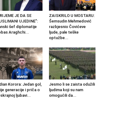
RIJEME JE DA SE
ZAISKRILO U MOSTARU:
USLIMANI UJEDINE”:
Šemsudin Mehmedović
anski šef diplomatije
razbjesnio Čovićeve
bas Araghchi...
ljude, pale teške
optužbe...
dian Korora: Jedan gol,
Jesmo li se zaista odužili
ije generacije i priča o
ljudima koji su nam
skrajnoj ljubavi...
omogućili da...