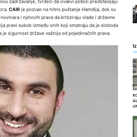
govu zadržavanje, tvrdeći da ovakvi potezi predstavljaju
vora.
CAIR
je pozvao na hitno puštanje Hamdija, dok su
novinara i njihovih prava da kritiziraju vlade i državne
ija pravi sukob između onih koji smatraju da je sloboda
a je sigurnost države važnija od pojedinačnih prava.
I
K
AL
U