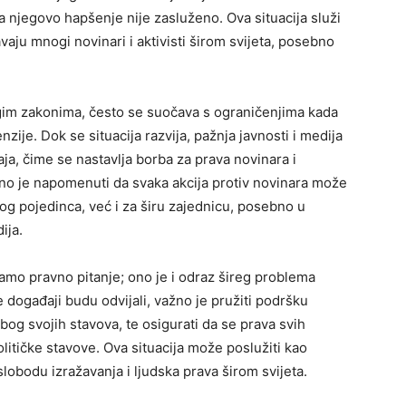
 njegovo hapšenje nije zasluženo. Ova situacija služi
aju mnogi novinari i aktivisti širom svijeta, posebno
im zakonima, često se suočava s ograničenjima kada
enzije. Dok se situacija razvija, pažnja javnosti i medija
a, čime se nastavlja borba za prava novinara i
no je napomenuti da svaka akcija protiv novinara može
g pojedinca, već i za širu zajednicu, posebno u
ija.
amo pravno pitanje; ono je i odraz šireg problema
e događaji budu odvijali, važno je pružiti podršku
bog svojih stavova, te osigurati da se prava svih
litičke stavove. Ova situacija može poslužiti kao
slobodu izražavanja i ljudska prava širom svijeta.