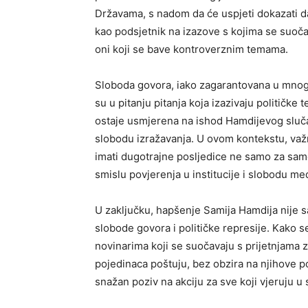
Državama, s nadom da će uspjeti dokazati da
kao podsjetnik na izazove s kojima se suočav
oni koji se bave kontroverznim temama.
Sloboda govora, iako zagarantovana u mnog
su u pitanju pitanja koja izazivaju političke t
ostaje usmjerena na ishod Hamdijevog slučaj
slobodu izražavanja. U ovom kontekstu, važ
imati dugotrajne posljedice ne samo za samo
smislu povjerenja u institucije i slobodu med
U zaključku, hapšenje Samija Hamdija nije s
slobode govora i političke represije. Kako s
novinarima koji se suočavaju s prijetnjama z
pojedinaca poštuju, bez obzira na njihove po
snažan poziv na akciju za sve koji vjeruju u 