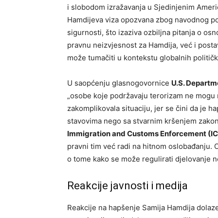
i slobodom izražavanja u Sjedinjenim Američ
Hamdijeva viza opozvana zbog navodnog pod
sigurnosti, što izaziva ozbiljna pitanja o 
pravnu neizvjesnost za Hamdija, već i posta
može tumačiti u kontekstu globalnih politički
U saopćenju glasnogovornice
U.S. Departm
„osobe koje podržavaju terorizam ne mogu rad
zakomplikovala situaciju, jer se čini da je 
stavovima nego sa stvarnim kršenjem zakona
Immigration and Customs Enforcement (IC
pravni tim već radi na hitnom oslobađanju. 
o tome kako se može regulirati djelovanje no
Reakcije javnosti i medija
Reakcije na hapšenje Samija Hamdija dolaze iz