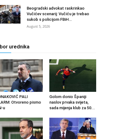
Beogradski advokat raskrinkao
Vučićev scenarij: Vučiću je trebao
sukob s policijom FBiH…
August 5, 2026
zbor urednika
ONAKOVIĆ PALI
Golom donio Španiji
ARM: Otvoreno pismo
naslov prvaka svijeta,
N-u
sada mijenja klub za 50...