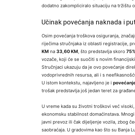
dodatno zakompliciralo situaciju na tržištu 
Učinak povećanja naknada i pu
Osim povećanja troškova osiguranja, značaj
riječima stručnjaka iz oblasti registracije, 
KM
na
33,60 KM
, što predstavlja skoro
75%
vozače, koji će se suočiti s novim financijsk
Stručnjaci ukazuju da je ovo povećanje di
vodoprivrednih resursa, ali i s neefikasnošću
U istom kontekstu, najavljeno je i
povećanje
trošak predstavlja još jedan teret za građan
U vreme kada su životni troškovi već visoki
ekonomsku stabilnost domaćinstava. Mnogi vo
javni prevoz ili čak dijeljenje vozila, zbog 
saobraćaja. U gradovima kao što su Banja Luk