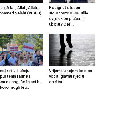
lah, Allah, Allah, Allah…
Podignut stepen
hamed Salah! (VIDEO)
sigurnosti: U BiH ušle
dvije ekipe plaćenih
ubica!? Čije...
eokret u slučaju
Vrijeme u kojem će ološ
puštenih radnika
voditi glavnu riječ u
munalnog: Bošnjaci bi
društvu
koro mogli biti...