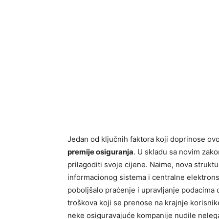
Jedan od ključnih faktora koji doprinose o
premije osiguranja
. U skladu sa novim zak
prilagoditi svoje cijene. Naime, nova strukt
informacionog sistema i centralne elektrons
poboljšalo praćenje i upravljanje podacima 
troškova koji se prenose na krajnje korisnik
neke osiguravajuće kompanije nudile nelegal