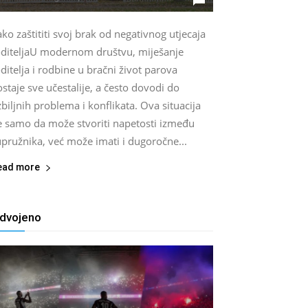
ko zaštititi svoj brak od negativnog utjecaja
oditeljaU modernom društvu, miješanje
ditelja i rodbine u bračni život parova
staje sve učestalije, a često dovodi do
biljnih problema i konflikata. Ova situacija
e samo da može stvoriti napetosti između
pružnika, već može imati i dugoročne...
ead more
zdvojeno