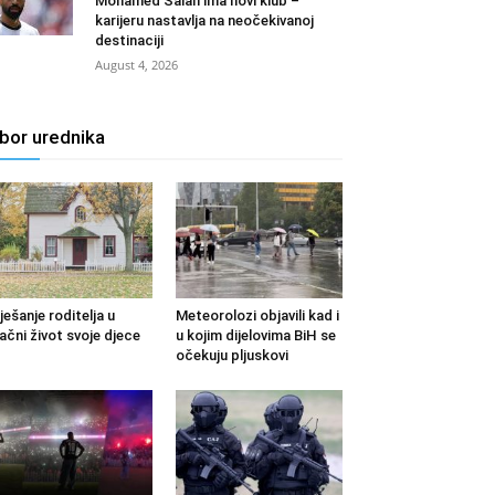
Mohamed Salah ima novi klub –
karijeru nastavlja na neočekivanoj
destinaciji
August 4, 2026
zbor urednika
ješanje roditelja u
Meteorolozi objavili kad i
ačni život svoje djece
u kojim dijelovima BiH se
očekuju pljuskovi