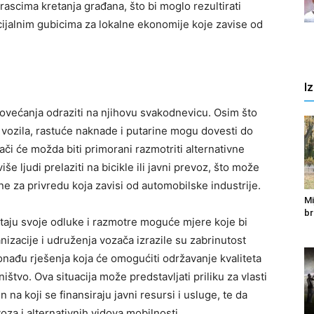
ascima kretanja građana, što bi moglo rezultirati
cijalnim gubicima za lokalne ekonomije koje zavise od
I
ovećanja odraziti na njihovu svakodnevicu. Osim što
ju vozila, rastuće naknade i putarine mogu dovesti do
či će možda biti primorani razmotriti alternativne
e ljudi prelaziti na bicikle ili javni prevoz, što može
ivne za privredu koja zavisi od automobilske industrije.
Mi
br
itaju svoje odluke i razmotre moguće mjere koje bi
izacije i udruženja vozača izrazile su zabrinutost
onađu rješenja koja će omogućiti održavanje kvaliteta
tvo. Ova situacija može predstavljati priliku za vlasti
n na koji se finansiraju javni resursi i usluge, te da
za i alternativnih vidova mobilnosti.