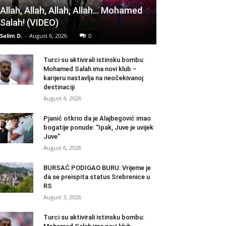
Allah, Allah, Allah, Allah… Mohamed
Salah! (VIDEO)
Salim D.
-
August 6, 2026
0
Turci su aktivirali istinsku bombu:
Mohamed Salah ima novi klub –
karijeru nastavlja na neočekivanoj
destinaciji
August 4, 2026
Pjanić otkrio da je Alajbegović imao
bogatije ponude: “Ipak, Juve je uvijek
Juve”
August 6, 2026
BURSAĆ PODIGAO BURU: Vrijeme je
da se preispita status Srebrenice u
RS
August 3, 2026
Turci su aktivirali istinsku bombu: