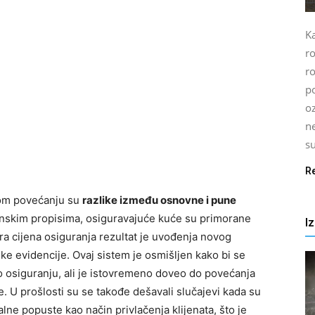
Ka
r
ro
po
oz
n
su
R
vom povećanju su
razlike između osnovne i pune
onskim propisima, osiguravajuće kuće su primorane
I
ura cijena osiguranja rezultat je uvođenja novog
ke evidencije. Ovaj sistem je osmišljen kako bi se
o osiguranju, ali je istovremeno doveo do povećanja
e. U prošlosti su se takođe dešavali slučajevi kada su
ne popuste kao način privlačenja klijenata, što je