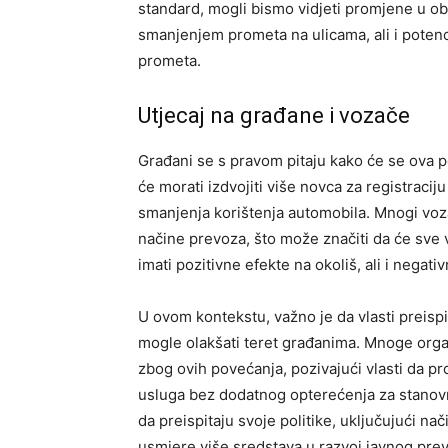
standard, mogli bismo vidjeti promjene u obr
smanjenjem prometa na ulicama, ali i poten
prometa.
Utjecaj na građane i vozače
Građani se s pravom pitaju kako će se ova p
će morati izdvojiti više novca za registraci
smanjenja korištenja automobila. Mnogi voza
načine prevoza, što može značiti da će sve viš
imati pozitivne efekte na okoliš, ali i negat
U ovom kontekstu, važno je da vlasti preisp
mogle olakšati teret građanima. Mnoge organ
zbog ovih povećanja, pozivajući vlasti da pr
usluga bez dodatnog opterećenja za stanovniš
da preispitaju svoje politike, uključujući nači
usmjere više sredstava u razvoj javnog prevo