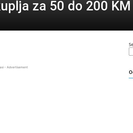
kuplja za 50 do 200 KM
S
asi - Advertisement
O