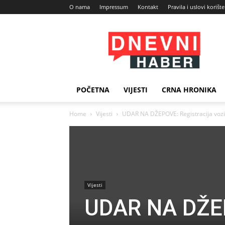
O nama
Impressum
Kontakt
Pravila i uslovi korišt
Dnevni
Haber
POČETNA
VIJESTI
CRNA HRONIKA
Home
Vijesti
UDAR NA DŽEPOVE: Registracija vozila 
Vijesti
UDAR NA DŽEPO