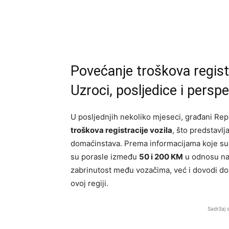
Povećanje troškova registr
Uzroci, posljedice i perspe
U posljednjih nekoliko mjeseci, građani Re
troškova registracije vozila
, što predstavl
domaćinstava. Prema informacijama koje su do
su porasle između
50 i 200 KM
u odnosu na
zabrinutost među vozačima, već i dovodi do 
ovoj regiji.
Sadržaj 