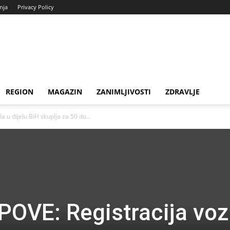
enja
Privacy Policy
REGION
MAGAZIN
ZANIMLJIVOSTI
ZDRAVLJE
u dijelu BiH skuplja za 50 do...
VE: Registracija voz