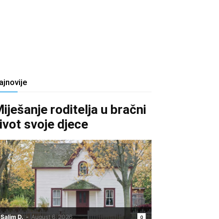
ajnovije
iješanje roditelja u bračni
ivot svoje djece
Salim D.
-
August 6, 2026
0