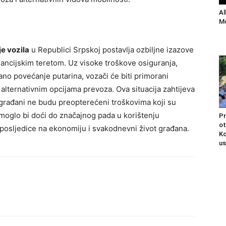
Al
Mo
e vozila
u Republici Srpskoj postavlja ozbiljne izazove
nancijskim teretom. Uz visoke troškove osiguranja,
no povećanje putarina, vozači će biti primorani
 o alternativnim opcijama prevoza. Ova situacija zahtijeva
a građani ne budu preopterećeni troškovima koji su
moglo bi doći do značajnog pada u korištenju
Pr
ot
 posljedice na ekonomiju i svakodnevni život građana.
Ko
us