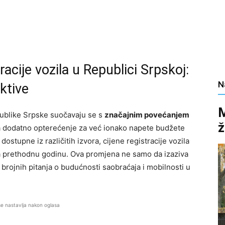
acije vozila u Republici Srpskoj:
N
ktive
M
publike Srpske suočavaju se s
značajnim povećanjem
ž
ja dodatno opterećenje za već ionako napete budžete
stupne iz različitih izvora, cijene registracije vozila
 prethodnu godinu. Ova promjena ne samo da izaziva
brojnih pitanja o budućnosti saobraćaja i mobilnosti u
se nastavlja nakon oglasa