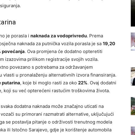
osiguranja.
tarina
no je porasla i
naknada za vodoprivredu
. Prema
prosječna naknada za putnička vozila porasla je sa
19,20
 povećanja
. Ova promjena će dodatno opteretiti
im izazovima prilikom registracije svojih vozila.
rektno povezano s potrebama za održavanjem
 vlasti u pronalaženju alternativnih izvora finansiranja.
 putarina
, koje bi moglo rasti za oko
22%
. Ovaj dodatni
e, koji su već opterećeni rastućim troškovima života.
, svaka dodatna naknada može značajno uticati na
zači su primorani razmatrati alternative, uključujući
čega se postavlja pitanje o održivosti trenutnog modela
a ili Istočno Sarajevo, gdje je korištenje automobila