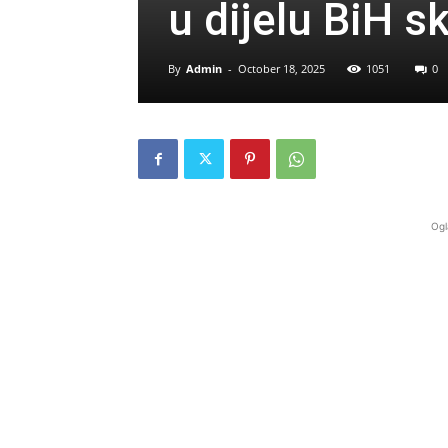
u dijelu BiH s
By
Admin
-
October 18, 2025
1051
0
Ogl