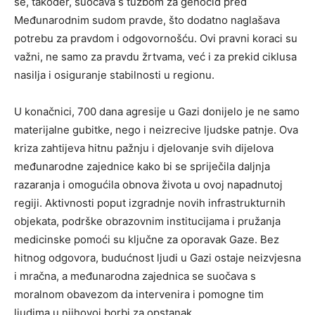
se, također, suočava s tužbom za genocid pred
Međunarodnim sudom pravde, što dodatno naglašava
potrebu za pravdom i odgovornošću. Ovi pravni koraci su
važni, ne samo za pravdu žrtvama, već i za prekid ciklusa
nasilja i osiguranje stabilnosti u regionu.
U konačnici, 700 dana agresije u Gazi donijelo je ne samo
materijalne gubitke, nego i neizrecive ljudske patnje. Ova
kriza zahtijeva hitnu pažnju i djelovanje svih dijelova
međunarodne zajednice kako bi se spriječila daljnja
razaranja i omogućila obnova života u ovoj napadnutoj
regiji. Aktivnosti poput izgradnje novih infrastrukturnih
objekata, podrške obrazovnim institucijama i pružanja
medicinske pomoći su ključne za oporavak Gaze. Bez
hitnog odgovora, budućnost ljudi u Gazi ostaje neizvjesna
i mračna, a međunarodna zajednica se suočava s
moralnom obavezom da intervenira i pomogne tim
ljudima u njihovoj borbi za opstanak.