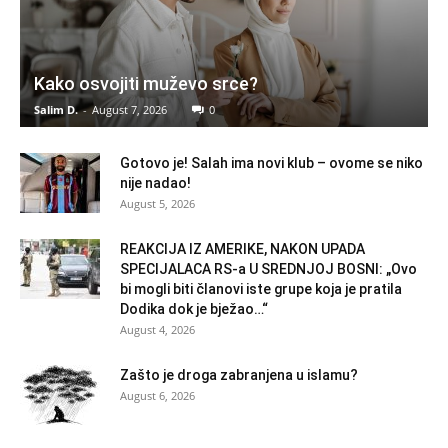
Kako osvojiti muževo srce?
Salim D.
-
August 7, 2026
0
Gotovo je! Salah ima novi klub – ovome se niko
nije nadao!
August 5, 2026
REAKCIJA IZ AMERIKE, NAKON UPADA
SPECIJALACA RS-a U SREDNJOJ BOSNI: „Ovo
bi mogli biti članovi iste grupe koja je pratila
Dodika dok je bježao…“
August 4, 2026
Zašto je droga zabranjena u islamu?
August 6, 2026