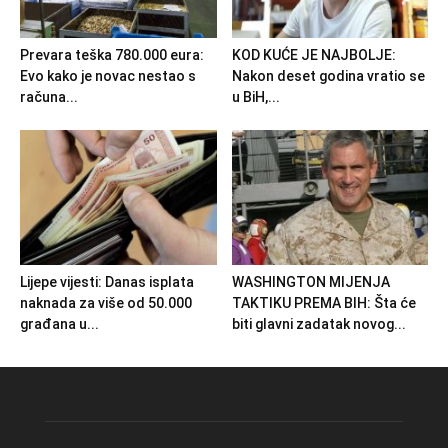
Prevara teška 780.000 eura:
KOD KUĆE JE NAJBOLJE:
Evo kako je novac nestao s
Nakon deset godina vratio se
računa...
u BiH,...
Lijepe vijesti: Danas isplata
WASHINGTON MIJENJA
naknada za više od 50.000
TAKTIKU PREMA BIH: Šta će
građana u...
biti glavni zadatak novog...