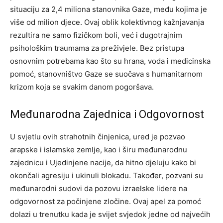
situaciju za 2,4 miliona stanovnika Gaze, među kojima je
više od milion djece.
Ovaj oblik kolektivnog kažnjavanja
rezultira ne samo fizičkom boli, već i dugotrajnim
psihološkim traumama za preživjele. Bez pristupa
osnovnim potrebama kao što su hrana, voda i medicinska
pomoć, stanovništvo Gaze se suočava s humanitarnom
krizom koja se svakim danom pogoršava.
Međunarodna Zajednica i Odgovornost
U svjetlu ovih strahotnih činjenica, ured je pozvao
arapske i islamske zemlje, kao i širu međunarodnu
zajednicu i Ujedinjene nacije, da hitno djeluju kako bi
okončali agresiju i ukinuli blokadu. Također, pozvani su
međunarodni sudovi da pozovu izraelske lidere na
odgovornost za počinjene zločine.
Ovaj apel za pomoć
dolazi u trenutku kada je svijet svjedok jedne od najvećih