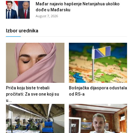
Mađar najavio hapšenje Netanjahua ukoliko
dođe u Mađarsku
August 7, 2026
Izbor urednika
Priča koju biste trebali
Bošnjačka dijaspora odustala
pročitati: Za sve one koji su
od RS-a
u...