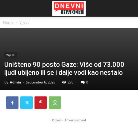
Home
Vijesti
Vijesti
Uništeno 90 posto Gaze: Više od 73.000
ljudi ubijeno ili se i dalje vodi kao nestalo
By
Admin
-
September 6, 2025
278
0
Oglasi - Advertisement