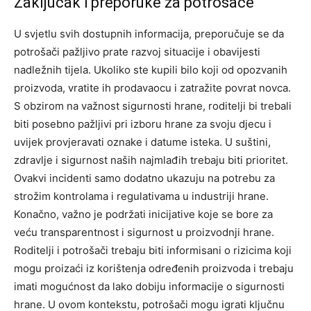
Zaključak i preporuke za potrošače
U svjetlu svih dostupnih informacija, preporučuje se da
potrošači pažljivo prate razvoj situacije i obavijesti
nadležnih tijela. Ukoliko ste kupili bilo koji od opozvanih
proizvoda, vratite ih prodavaocu i zatražite povrat novca.
S obzirom na važnost sigurnosti hrane, roditelji bi trebali
biti posebno pažljivi pri izboru hrane za svoju djecu i
uvijek provjeravati oznake i datume isteka. U suštini,
zdravlje i sigurnost naših najmlađih trebaju biti prioritet.
Ovakvi incidenti samo dodatno ukazuju na potrebu za
strožim kontrolama i regulativama u industriji hrane.
Konačno, važno je podržati inicijative koje se bore za
veću transparentnost i sigurnost u proizvodnji hrane.
Roditelji i potrošači trebaju biti informisani o rizicima koji
mogu proizaći iz korištenja određenih proizvoda i trebaju
imati mogućnost da lako dobiju informacije o sigurnosti
hrane.
U ovom kontekstu, potrošači mogu igrati ključnu