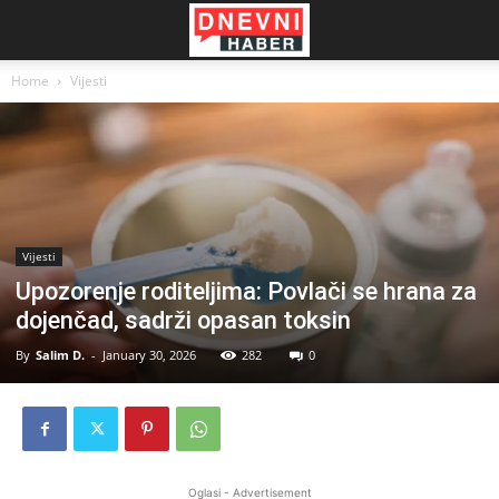
Home
Vijesti
Vijesti
Upozorenje roditeljima: Povlači se hrana za
dojenčad, sadrži opasan toksin
By
Salim D.
-
January 30, 2026
282
0
Oglasi - Advertisement