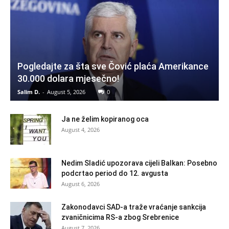
Pogledajte za šta sve Čović plaća Amerikance
30.000 dolara mjesečno!
Salim D.
-
August 5, 2026
0
Ja ne želim kopiranog oca
August 4, 2026
Nedim Sladić upozorava cijeli Balkan: Posebno
podcrtao period do 12. avgusta
August 6, 2026
Zakonodavci SAD-a traže vraćanje sankcija
zvaničnicima RS-a zbog Srebrenice
August 7, 2026