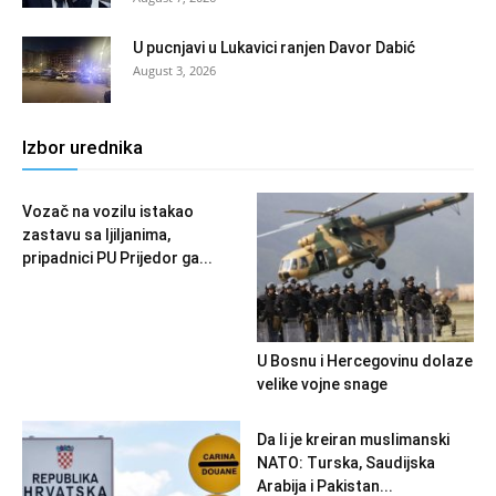
U pucnjavi u Lukavici ranjen Davor Dabić
August 3, 2026
Izbor urednika
Vozač na vozilu istakao
zastavu sa ljiljanima,
pripadnici PU Prijedor ga...
U Bosnu i Hercegovinu dolaze
velike vojne snage
Da li je kreiran muslimanski
NATO: Turska, Saudijska
Arabija i Pakistan...