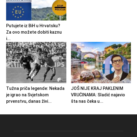
Putujete iz BiH u Hrvatsku?
Za ovo možete dobiti kaznu
i...
Tužna priča legende: Nekada
JOŠ NIJE KRAJ PAKLENIM
je igrao na Svjetskom
VRUĆINAMA: Sladić najavio
prvenstvu, danas živi...
šta nas čeka u...