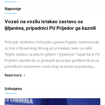
Najnovije
Vozač na vozilu istakao zastavu sa
ljiljanima, pripadnici PU Prijedor ga kaznili
Salim D.
-
August 7, 2026
0
Policijski službenici Policijske uprave Prijedor sankcionisali
su lice iz Bosanskog Novog jer je istakao, kako su rekli,
“bijelu zastavu sa plavim grbom i ljiljanima”. hayat-ba Iz PU
Prijedor navode da su postupili po prijavi građana da je na
putničkom motornom vozilu koje se kreće na području...
Read more
Izdvojeno