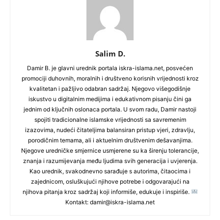
Salim D.
Damir B. je glavni urednik portala iskra-islama.net, posvećen
promociji duhovnih, moralnih i društveno korisnih vrijednosti kroz
kvalitetan i pažljivo odabran sadržaj. Njegovo višegodišnje
iskustvo u digitalnim medijima i edukativnom pisanju čini ga
jednim od ključnih oslonaca portala. U svom radu, Damir nastoji
spojiti tradicionalne islamske vrijednosti sa savremenim
izazovima, nudeći čitateljima balansiran pristup vjeri, zdravlju,
porodičnim temama, ali i aktuelnim društvenim dešavanjima.
Njegove uredničke smjernice usmjerene su ka širenju tolerancije,
znanja i razumijevanja među ljudima svih generacija i uvjerenja.
Kao urednik, svakodnevno sarađuje s autorima, čitaocima i
zajednicom, osluškujući njihove potrebe i odgovarajući na
njihova pitanja kroz sadržaj koji informiše, edukuje i inspiriše.
Kontakt: damir@iskra-islama.net