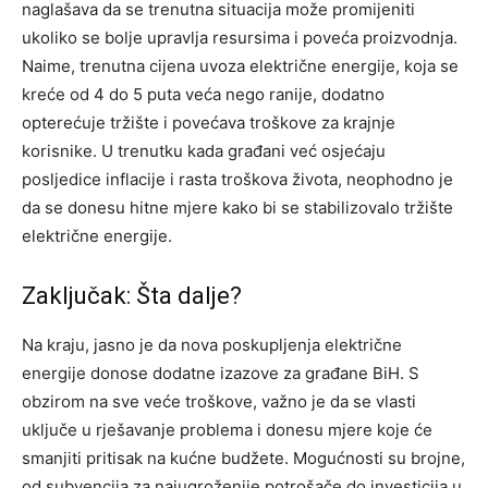
naglašava da se trenutna situacija može promijeniti
ukoliko se bolje upravlja resursima i poveća proizvodnja.
Naime, trenutna cijena uvoza električne energije, koja se
kreće od 4 do 5 puta veća nego ranije, dodatno
opterećuje tržište i povećava troškove za krajnje
korisnike. U trenutku kada građani već osjećaju
posljedice inflacije i rasta troškova života, neophodno je
da se donesu hitne mjere kako bi se stabilizovalo tržište
električne energije.
Zaključak: Šta dalje?
Na kraju, jasno je da nova poskupljenja električne
energije donose dodatne izazove za građane BiH. S
obzirom na sve veće troškove, važno je da se vlasti
uključe u rješavanje problema i donesu mjere koje će
smanjiti pritisak na kućne budžete.
Mogućnosti su brojne,
od subvencija za najugroženije potrošače do investicija u