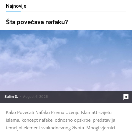
Najnovije
Šta povećava nafaku?
Salim D.
-
August 6, 2026
0
Kako Povećati Nafaku Prema Učenju IslamaU svijetu
islama, koncept nafake, odnosno opskrbe, predstavlja
temeljni element svakodnevnog života. Mnogi vjernici