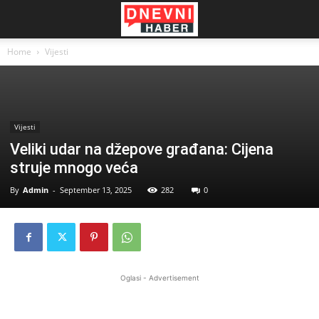
Home
Vijesti
Vijesti
Veliki udar na džepove građana: Cijena
struje mnogo veća
By
Admin
-
September 13, 2025
282
0
Oglasi - Advertisement