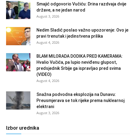
Smajić odgovorio Vučiću: Drina razdvaja dvije
države, a ne jedan narod
August 3, 2026
Nedim Sladić poslao važno upozorenje: Ovo je
pravi trenutak i jedinstvena prilika
August 4, 2026
BLAM MILORADA DODIKA PRED KAMERAMA:
Hvalio Vučića, pa lupio neviđenu glupost,
predsjednik Srbije ga ispravljao pred svima
(VIDEO)
August 4, 2026
Snažna podvodna eksplozija na Dunavu:
Preusmjerava se tok rijeke prema nuklearnoj
elektrani
August 3, 2026
Izbor urednika