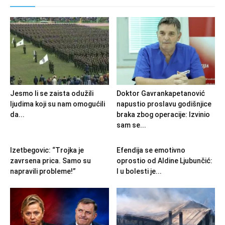
Jesmo li se zaista odužili
Doktor Gavrankapetanović
ljudima koji su nam omogućili
napustio proslavu godišnjice
da...
braka zbog operacije: Izvinio
sam se...
Izetbegovic: “Trojka je
Efendija se emotivno
zavrsena prica. Samo su
oprostio od Aldine Ljubunčić:
napravili probleme!”
I u bolesti je...