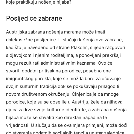
koje praktikuju nošenje hijaba?
Posljedice zabrane
Austrijska zabrana nošenja marame može imati
dalekosežne posljedice. U slučaju kršenja ove zabrane,
kao što je navedeno od strane Plakolm, slijede razgovori
s djevojkom i njenim roditeljima, a ponovljeni prekršaji
mogu rezultirati administrativnim kaznama. Ovo će
stvoriti dodatni pritisak na porodice, posebno one
imigrantskog porekla, koje se možda bore za očuvanje
svojih kulturnih tradicija dok se pokušavaju prilagoditi
novom društvenom okruženju. Činjenica je da mnoge
porodice, koje su se doselile u Austriju, žele da njihova
djeca zadrže svoje kulturne identitete, a zabrana nošenja
hijaba može se shvatiti kao direktan napad na te
vrijednosti. U slučaju da se ova mjera primjeni, može doći
do stvaranja dodatnih socijalnih tenzija unutar zajednica,