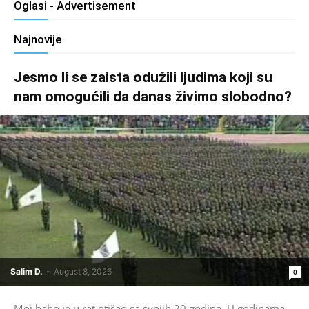
Oglasi - Advertisement
Najnovije
Jesmo li se zaista odužili ljudima koji su
nam omogućili da danas živimo slobodno?
Salim D.
-
August 8, 2026
0
Moj babo je u rat otišao sa svojih 20 godina. U godinama