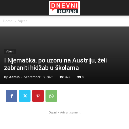
Home
Vijesti
Vijesti
I Njemačka, po uzoru na Austriju, želi
zabraniti hidžab u školama
By
Admin
-
September 13, 2025
474
0
Oglasi - Advertisement