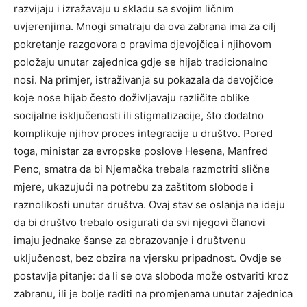
razvijaju i izražavaju u skladu sa svojim ličnim
uvjerenjima. Mnogi smatraju da ova zabrana ima za cilj
pokretanje razgovora o pravima djevojčica i njihovom
položaju unutar zajednica gdje se hijab tradicionalno
nosi. Na primjer, istraživanja su pokazala da devojčice
koje nose hijab često doživljavaju različite oblike
socijalne isključenosti ili stigmatizacije, što dodatno
komplikuje njihov proces integracije u društvo. Pored
toga, ministar za evropske poslove Hesena, Manfred
Penc, smatra da bi Njemačka trebala razmotriti slične
mjere, ukazujući na potrebu za zaštitom slobode i
raznolikosti unutar društva. Ovaj stav se oslanja na ideju
da bi društvo trebalo osigurati da svi njegovi članovi
imaju jednake šanse za obrazovanje i društvenu
uključenost, bez obzira na vjersku pripadnost. Ovdje se
postavlja pitanje: da li se ova sloboda može ostvariti kroz
zabranu, ili je bolje raditi na promjenama unutar zajednica