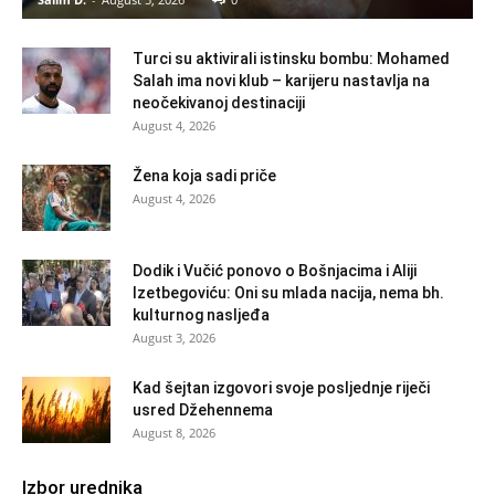
Turci su aktivirali istinsku bombu: Mohamed
Salah ima novi klub – karijeru nastavlja na
neočekivanoj destinaciji
August 4, 2026
Žena koja sadi priče
August 4, 2026
Dodik i Vučić ponovo o Bošnjacima i Aliji
Izetbegoviću: Oni su mlada nacija, nema bh.
kulturnog nasljeđa
August 3, 2026
Kad šejtan izgovori svoje posljednje riječi
usred Džehennema
August 8, 2026
Izbor urednika