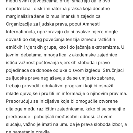
među svim djevojčicama, drugi smatraju da je ovo
nepotrebna i diskriminatorna praksa koja dodatno
marginalizira žene iz muslimanskih zajednica.
Organizacije za ljudska prava, poput Amnesti
Internationala, upozoravaju da bi ovakve mjere mogle
dovesti do daljeg povećanja tenzija između različitih
etničkih i vjerskih grupa, kao i do jačanja ekstremizma. U
javnim debatama, mnoga lica iz akademske zajednice
ističu važnost poštovanja vjerskih sloboda i pravo
pojedinaca da donose odluke o svom izgledu. Stručnjaci
za ljudska prava naglašavaju da se umjesto zabrane,
trebaju provoditi edukativni programi koji bi osnažili
mlade djevojke i pružili im informacije o njihovim pravima.
Preporučuju se inicijative koje bi omogućile otvorene
dijaloge među različitim zajednicama, kako bi se smanjile
predrasude i poboljšali međusobni odnosi. U ovom
slučaju, važno je imati na umu da je prava sloboda izbor, a
ne nametanje pravila.