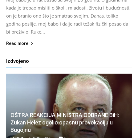
kada je trebao misliti o školi, mladosti, životu i budućnosti,
on je branio ono što je smatrao svojim. Danas, toliko
godina poslije, moj babo i dalje radi težak fizički posao da
bi preživio. Ruke...
Read more
Izdvojeno
OŠTRA REAKCIJA MINISTRA ODBRANE BiH:
Zukan Helez ogolio opasnu provokaciju u
Bugojnu
Salim D.
-
August 5, 2026
0