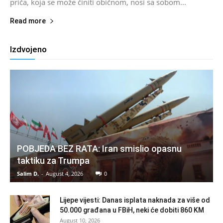
priča, koja se može činiti običnom, nosi sa sobom...
Read more
Izdvojeno
POBJEDA BEZ RATA: Iran smislio opasnu
taktiku za Trumpa
Salim D.
-
August 4, 2026
0
Lijepe vijesti: Danas isplata naknada za više od
50.000 građana u FBiH, neki će dobiti 860 KM
August 10, 2026