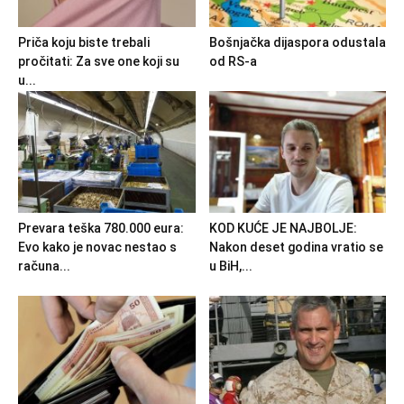
Priča koju biste trebali
Bošnjačka dijaspora odustala
pročitati: Za sve one koji su
od RS-a
u...
Prevara teška 780.000 eura:
KOD KUĆE JE NAJBOLJE:
Evo kako je novac nestao s
Nakon deset godina vratio se
računa...
u BiH,...