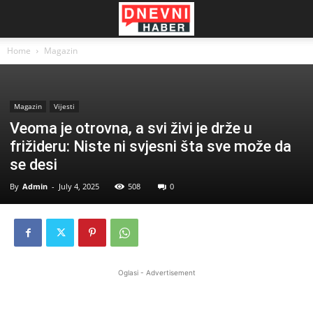
Home
Magazin
Magazin
Vijesti
Veoma je otrovna, a svi živi je drže u
frižideru: Niste ni svjesni šta sve može da
se desi
By
Admin
-
July 4, 2025
508
0
Oglasi - Advertisement