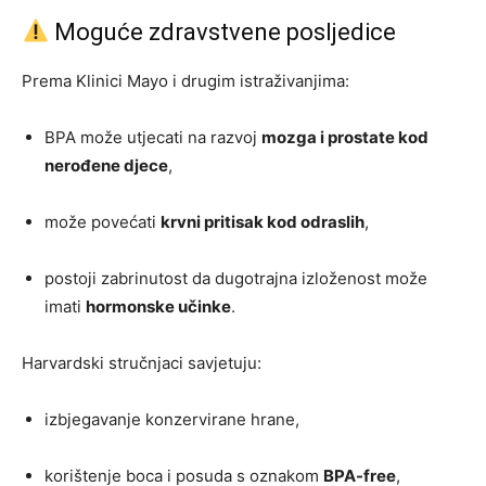
Moguće zdravstvene posljedice
Prema Klinici Mayo i drugim istraživanjima:
BPA može utjecati na razvoj
mozga i prostate kod
nerođene djece
,
može povećati
krvni pritisak kod odraslih
,
postoji zabrinutost da dugotrajna izloženost može
imati
hormonske učinke
.
Harvardski stručnjaci savjetuju:
izbjegavanje konzervirane hrane,
korištenje boca i posuda s oznakom
BPA-free
,