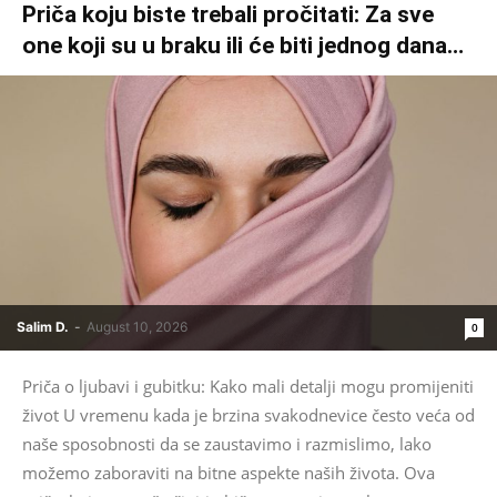
Priča koju biste trebali pročitati: Za sve
one koji su u braku ili će biti jednog dana…
Salim D.
-
August 10, 2026
0
Priča o ljubavi i gubitku: Kako mali detalji mogu promijeniti
život U vremenu kada je brzina svakodnevice često veća od
naše sposobnosti da se zaustavimo i razmislimo, lako
možemo zaboraviti na bitne aspekte naših života. Ova