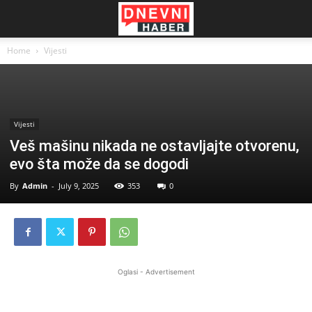
Home
Vijesti
Vijesti
Veš mašinu nikada ne ostavljajte otvorenu,
evo šta može da se dogodi
By
Admin
-
July 9, 2025
353
0
Oglasi - Advertisement