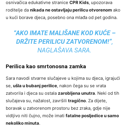
osnivačica edukativne stranice
CPR Kids
, upozorava
roditelje da
nikada ne ostavljaju perilicu otvorenom
ako
u kući borave djeca, posebno ona mlađa od pet godina.
“AKO IMATE MALIŠANE KOD KUĆE –
DRŽITE PERILICU ZATVORENOM!”
,
NAGLAŠAVA SARA.
Perilica kao smrtonosna zamka
Sara navodi stvarne slučajeve u kojima su djeca, igrajući
se,
ušla u bubanj perilice
, nakon čega su se vrata
zatvorila i djeca su ostala
zarobljena unutra
. Neki od tih
slučajeva su, nažalost, završili
tragično
. Za dijete,
boravak u zatvorenom prostoru bez zraka, gdje nije
vidljivo niti čujno, može imati
fatalne posljedice u samo
nekoliko minuta
.