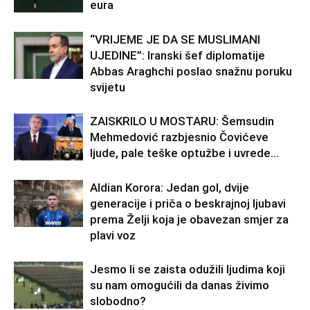
eura
“VRIJEME JE DA SE MUSLIMANI
UJEDINE”: Iranski šef diplomatije
Abbas Araghchi poslao snažnu poruku
svijetu
ZAISKRILO U MOSTARU: Šemsudin
Mehmedović razbjesnio Čovićeve
ljude, pale teške optužbe i uvrede…
Aldian Korora: Jedan gol, dvije
generacije i priča o beskrajnoj ljubavi
prema Želji koja je obavezan smjer za
plavi voz
Jesmo li se zaista odužili ljudima koji
su nam omogućili da danas živimo
slobodno?