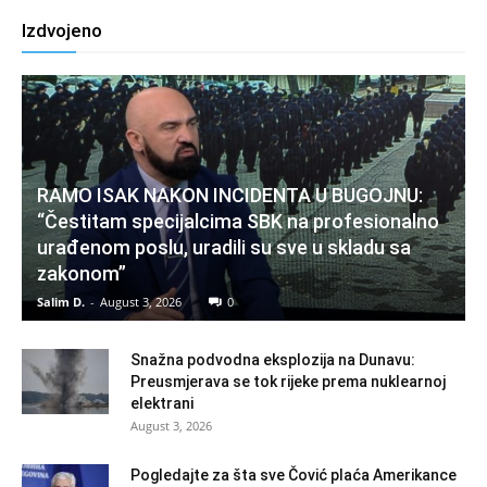
Izdvojeno
RAMO ISAK NAKON INCIDENTA U BUGOJNU:
“Čestitam specijalcima SBK na profesionalno
urađenom poslu, uradili su sve u skladu sa
zakonom”
Salim D.
-
August 3, 2026
0
Snažna podvodna eksplozija na Dunavu:
Preusmjerava se tok rijeke prema nuklearnoj
elektrani
August 3, 2026
Pogledajte za šta sve Čović plaća Amerikance