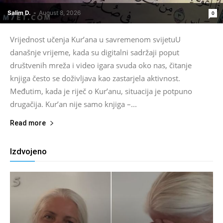
Salim D.
-
August 8, 2026
0
Vrijednost učenja Kur’ana u savremenom svijetuU
današnje vrijeme, kada su digitalni sadržaji poput
društvenih mreža i video igara svuda oko nas, čitanje
knjiga često se doživljava kao zastarjela aktivnost.
Međutim, kada je riječ o Kur’anu, situacija je potpuno
drugačija. Kur’an nije samo knjiga –...
Read more
Izdvojeno