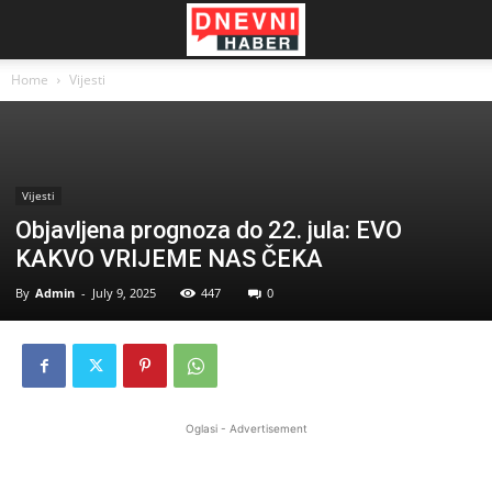
Home
Vijesti
Vijesti
Objavljena prognoza do 22. jula: EVO
KAKVO VRIJEME NAS ČEKA
By
Admin
-
July 9, 2025
447
0
Oglasi - Advertisement