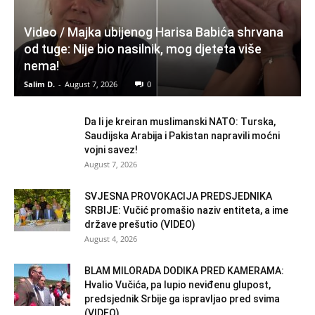
Video / Majka ubijenog Harisa Babića shrvana
od tuge: Nije bio nasilnik, mog djeteta više
nema!
Salim D.
-
August 7, 2026
0
Da li je kreiran muslimanski NATO: Turska,
Saudijska Arabija i Pakistan napravili moćni
vojni savez!
August 7, 2026
SVJESNA PROVOKACIJA PREDSJEDNIKA
SRBIJE: Vučić promašio naziv entiteta, a ime
države prešutio (VIDEO)
August 4, 2026
BLAM MILORADA DODIKA PRED KAMERAMA:
Hvalio Vučića, pa lupio neviđenu glupost,
predsjednik Srbije ga ispravljao pred svima
(VIDEO)