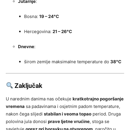
Jutarnje
:
Bosna:
19 – 24°C
Hercegovina:
21 – 26°C
Dnevne
:
širom zemlje maksimalne temperature do
38°C
Zaključak
U narednim danima nas očekuje
kratkotrajno pogoršanje
vremena
sa padavinama i osjetnim padom temperature,
nakon čega slijedi
stabilan i veoma topao
period. Druga
polovina jula donosi
prave ljetne vrućine
, stoga se
savjetuje
oprez pri boravku na otvorenom
, naročito u