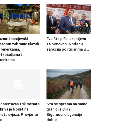
znati sarajevski
Evo šta piše u zahtjevu
storan zabranio ulazak
za ponovno uvođenje
trenerkama,
sankcija političarima u...
tkošuljama i
apankama
dnostavan trik mesara
Šta se sprema na samoj
kriva je li piletina
granici s BiH?
ista svježa: Provjerite
Sigurnosne agencije
o...
dobile...