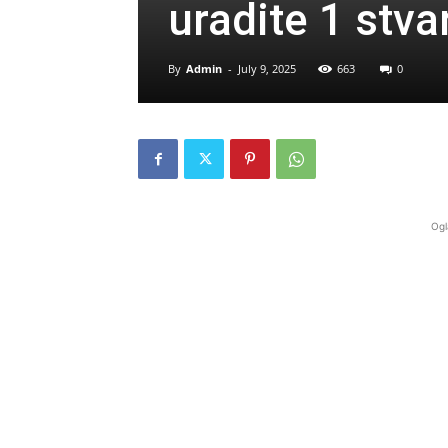
uradite 1 stva
By
Admin
-
July 9, 2025
663
0
Ogl