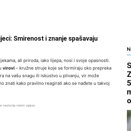
rijeci: Smirenost i znanje spašavaju
N
ekama, ali priroda, iako lijepa, nosi i svoje opasnosti.
su
virovi
– kružne struje koje se formiraju oko prepreka
ra na vašu snagu ili iskustvo u plivanju, vir može
5
čno znati kako pravilno reagirati ako se nađete u takvoj
m
o
se nastavlja nakon oglasa