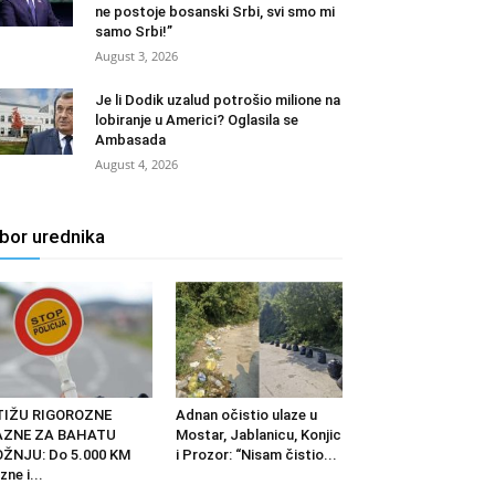
ne postoje bosanski Srbi, svi smo mi
samo Srbi!”
August 3, 2026
Je li Dodik uzalud potrošio milione na
lobiranje u Americi? Oglasila se
Ambasada
August 4, 2026
zbor urednika
TIŽU RIGOROZNE
Adnan očistio ulaze u
AZNE ZA BAHATU
Mostar, Jablanicu, Konjic
ŽNJU: Do 5.000 KM
i Prozor: “Nisam čistio...
zne i...