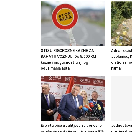
STIŽU RIGOROZNE KAZNE ZA
Adnan očist
BAHATU VOŽNJU: Do 5.000 KM
Jablanicu, K
kazne i mogućnost trajnog
čistio samo
oduzimanja auta
nama”
Evo šta piše u zahtjevu za ponovno
Jednostavan 
uvođenje sankcija političarima u RS-
piletina doi