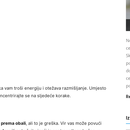
N
c
S
p
d
c
po
ka vam troši energiju i otežava razmišljanje. Umjesto
oncentrirajte se na sljedeće korake.
R
I
 prema obali
, ali to je greška. Vir vas može povući