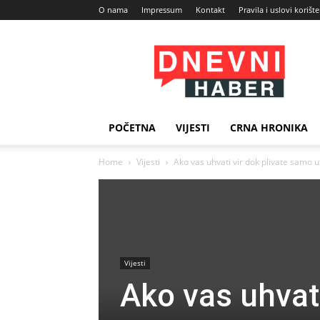
O nama
Impressum
Kontakt
Pravila i uslovi korišt
Dnevni
Haber
POČETNA
VIJESTI
CRNA HRONIKA
Home
Vijesti
Ako vas uhvati vir dok plivate samo u
Vijesti
Ako vas uhvat