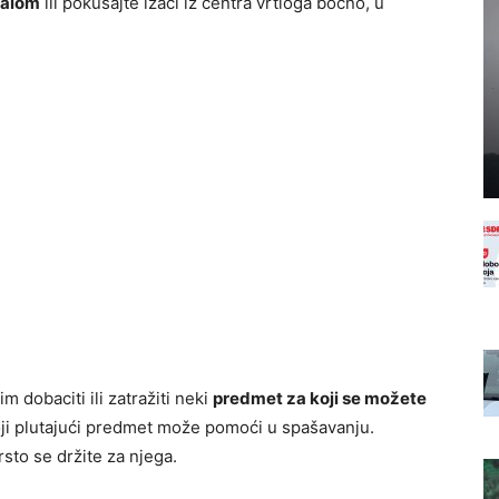
balom
ili pokušajte izaći iz centra vrtloga bočno, u
m dobaciti ili zatražiti neki
predmet za koji se možete
oji plutajući predmet može pomoći u spašavanju.
sto se držite za njega.