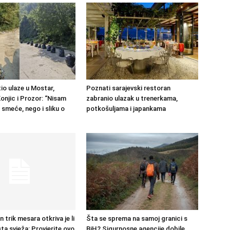
io ulaze u Mostar,
Poznati sarajevski restoran
onjic i Prozor: “Nisam
zabranio ulazak u trenerkama,
 smeće, nego i sliku o
potkošuljama i japankama
trik mesara otkriva je li
Šta se sprema na samoj granici s
sta svježa: Provjerite ovo
BiH? Sigurnosne agencije dobile