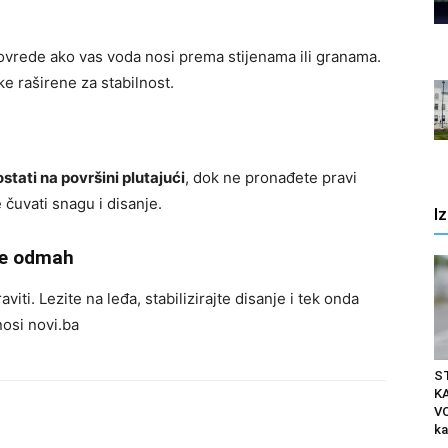
vrede ako vas voda nosi prema stijenama ili granama.
e raširene za stabilnost.
ostati na površini plutajući
, dok ne pronađete pravi
 čuvati snagu i disanje.
I
 se odmah
iti. Lezite na leđa, stabilizirajte disanje i tek onda
nosi novi.ba
S
K
VO
ka