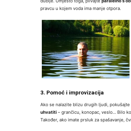
dublje. Umjesto toga, plivajte
paralelno s o
pravcu u kojem voda ima manje otpora.
3. Pomoć i improvizacija
Ako se nalazite blizu drugih ljudi, pokušajte i
uhvatiti
– grančicu, konopac, veslo… Bilo k
Također, ako imate prsluk za spašavanje, čvr