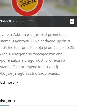
Salim D.
-
August 7, 2026
0
ovine u Zakonu o sigurnosti prometa na
estama u Kantonu 10Na nedavnoj sjednici
kupštine Kantona 10, koja je održana kao 25.
o redu, usvojene su značajne izmjene i
opune Zakona o sigurnosti prometa na
estama. Ove promjene imaju za cilj
boljšanje sigurnosti u saobraćaju...
ead more
zdvojeno