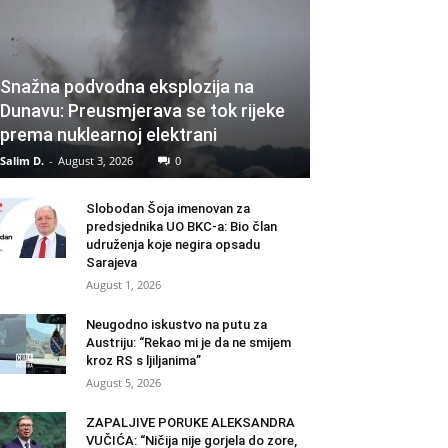
Snažna podvodna eksplozija na
Dunavu: Preusmjerava se tok rijeke
prema nuklearnoj elektrani
Salim D.
-
August 3, 2026
0
Slobodan Šoja imenovan za
predsjednika UO BKC-a: Bio član
udruženja koje negira opsadu
Sarajeva
August 1, 2026
Neugodno iskustvo na putu za
Austriju: “Rekao mi je da ne smijem
kroz RS s ljiljanima”
August 5, 2026
ZAPALJIVE PORUKE ALEKSANDRA
VUČIĆA: “Ničija nije gorjela do zore,