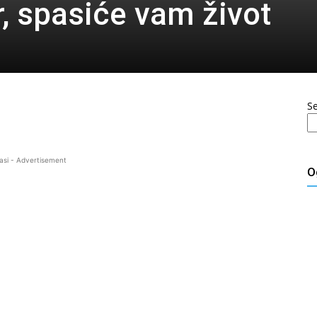
r, spasiće vam život
S
asi - Advertisement
O