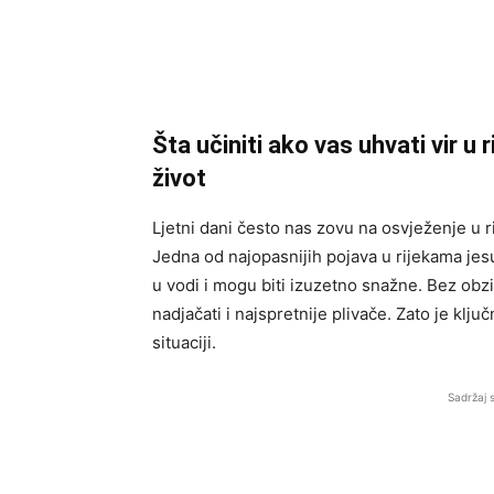
Šta učiniti ako vas uhvati vir u 
život
Ljetni dani često nas zovu na osvježenje u rij
Jedna od najopasnijih pojava u rijekama je
u vodi i mogu biti izuzetno snažne. Bez obzi
nadjačati i najspretnije plivače. Zato je klju
situaciji.
Sadržaj 