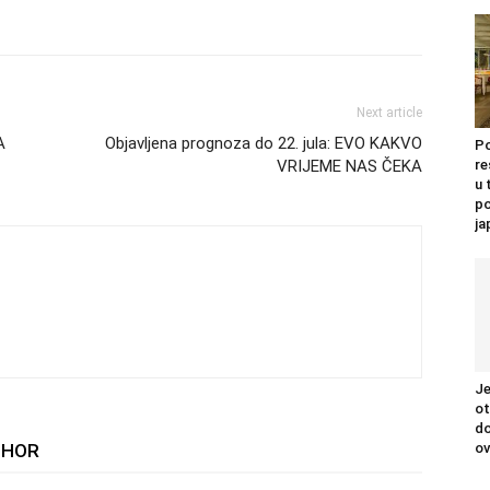
Next article
A
Objavljena prognoza do 22. jula: EVO KAKVO
Po
re
VRIJEME NAS ČEKA
u 
po
j
Je
ot
do
THOR
ov