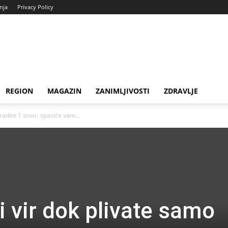
enja
Privacy Policy
REGION
MAGAZIN
ZANIMLJIVOSTI
ZDRAVLJE
radite 1 stvar, spasiće vam...
i vir dok plivate samo